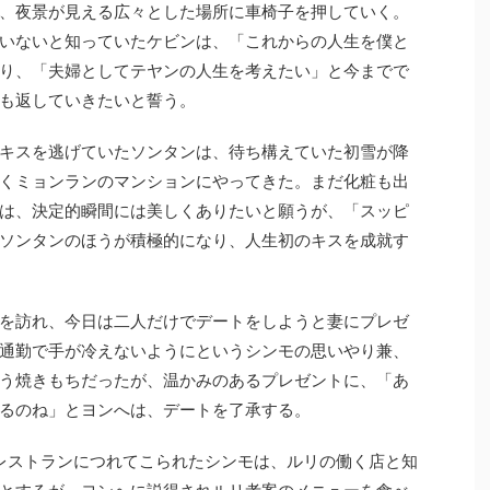
、夜景が見える広々とした場所に車椅子を押していく。
いないと知っていたケビンは、「これからの人生を僕と
り、「夫婦としてテヤンの人生を考えたい」と今までで
も返していきたいと誓う。
キスを逃げていたソンタンは、待ち構えていた初雪が降
くミョンランのマンションにやってきた。まだ化粧も出
は、決定的瞬間には美しくありたいと願うが、「スッピ
ソンタンのほうが積極的になり、人生初のキスを成就す
を訪れ、今日は二人だけでデートをしようと妻にプレゼ
通勤で手が冷えないようにというシンモの思いやり兼、
う焼きもちだったが、温かみのあるプレゼントに、「あ
るのね」とヨンへは、デートを了承する。
レストランにつれてこられたシンモは、ルリの働く店と知
とするが、ヨンへに説得されルリ考案のメニューを食べ