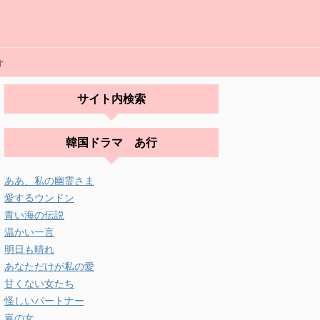
介
サイト内検索
韓国ドラマ あ行
ああ、私の幽霊さま
愛するウンドン
青い海の伝説
温かい一言
明日も晴れ
あなただけが私の愛
甘くない女たち
怪しいパートナー
嵐の女