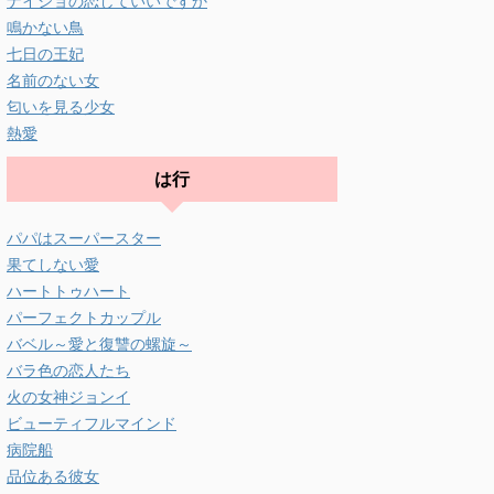
ナイショの恋していいですか
鳴かない鳥
七日の王妃
名前のない女
匂いを見る少女
熱愛
は行
パパはスーパースター
果てしない愛
ハートトゥハート
パーフェクトカップル
バベル～愛と復讐の螺旋～
バラ色の恋人たち
火の女神ジョンイ
ビューティフルマインド
病院船
品位ある彼女