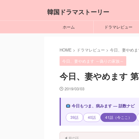
韓国ドラマストーリー
ホーム
ドラマレビュー
HOME
>
ドラマレビュー
>
今日、妻やめま
今日、妻やめます ～偽りの家族～
今日、妻やめます 第
2019/03/03
今日もつま、病みます — 話数ナビ
39話
40話
41話（今ここ）
◀ 前の話