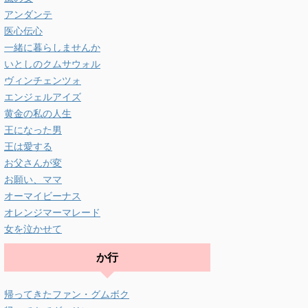
アンダンテ
医心伝心
一緒に暮らしませんか
いとしのクムサウォル
ヴィンチェンツォ
エンジェルアイズ
黄金の私の人生
王になった男
王は愛する
お父さんが変
お願い、ママ
オーマイビーナス
オレンジマーマレード
女を泣かせて
か行
帰ってきたファン・グムボク