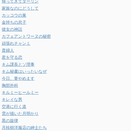
帰ってきてダーリン
家族なのにどうして
カッコウの巣
金持ちの息子
彼女の神話
カフェアントワーヌの秘密
頑張れチャンミ
貴婦人
君を守る恋
キム課長とソ理事
キム秘書はいったいなぜ
今日、妻やめます
胸部外科
キルミーヒールミー
キレイな男
空港に行く道
雲が描いた月明かり
黒の旋律
月桂樹洋服店の紳士たち