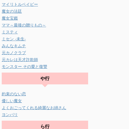
マイリトルベイビー
魔女の法廷
魔女宝鑑
ママ～最後の贈りもの～
ミスティ
ミセン -未生-
みんなキムチ
元カノクラブ
元カレは天才詐欺師
モンスター その愛と復讐
や行
約束のない恋
優しい魔女
よくおごってくれる綺麗なお姉さん
ヨンパリ
ら行