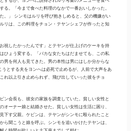
する。「今まで食べた料理のなかで一番おいしかった。
た。」 シンモはルリを呼び抱きしめると、父の機嫌がい
ルリは、この料理をチョン・テヤンシェフが作ったと知
お祝したかったんです」とテヤンが仕上げのケーキを持
はひょう変する。「バカな女たちはだませても、この私
の男を何人も見てきた。男の本性は男にはしか分からな
いこうとする夫をヨンへは必死で止めるが、人前で大声をあ
これ以上引き止められず、飛び出していった彼をチョ
ビン会長も、彼女の家族を調査していた。貧しい女性と
のオーナー娘と結婚させた。貧しい女性は生活に困り、
見下す父親。ケビンは、テヤンがシンモに殴られたこと
から聞こうと娘を呼ぶ。シンモを追いかけたテヤンは、
解く時間が欲しいと土下座までして頼む。