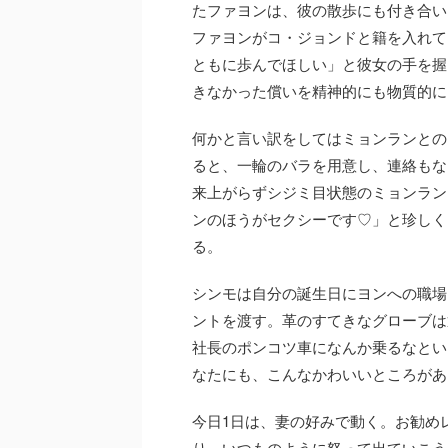
たファヨンは、彼の散歩にも付き合い
ファヨンがコ・ジョンドと籍を入れて
ともに歩んでほしい」と彼女の手を握
きなかった償いを精神的にも物質的に
何かと言い訳をしてはミョンランとの
ると、一輪のバラを用意し、連絡もな
来上がらずシジミ目状態のミョンラン
ンのほうがセクシーです♡」と珍しく
る。
シンモは自分の誕生日にヨンへの職場
ントを渡す。革のすてきなグローブは
社長のポンコツ車になんか乗るなとい
なたにも、こんなかわいいところがあ
今日1日は、妻の好みで動く。お勧め
り、いつものように怒って出ていこう