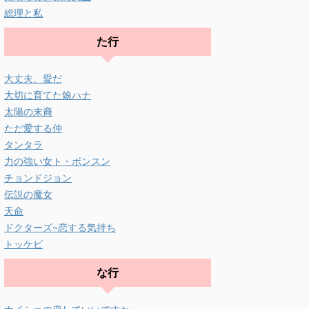
総理と私
た行
大丈夫、愛だ
大切に育てた娘ハナ
太陽の末裔
ただ愛する仲
タンタラ
力の強い女ト・ボンスン
チョンドジョン
伝説の魔女
天命
ドクターズ~恋する気持ち
トッケビ
な行