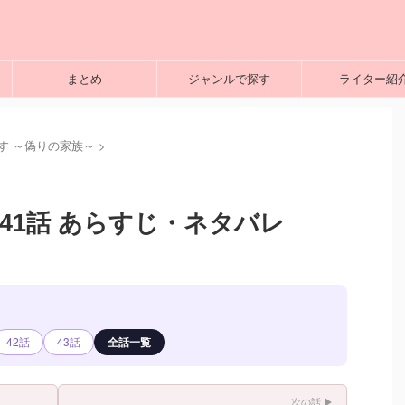
まとめ
ジャンルで探す
ライター紹
す ～偽りの家族～
>
41話 あらすじ・ネタバレ
42話
43話
全話一覧
次の話 ▶