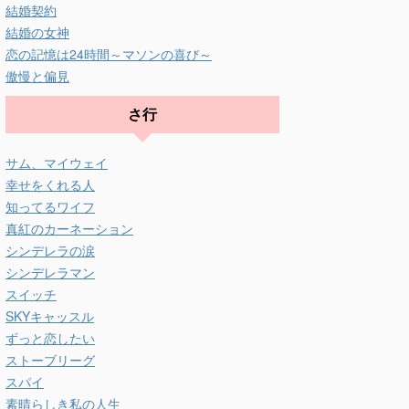
結婚契約
結婚の女神
恋の記憶は24時間～マソンの喜び～
傲慢と偏見
さ行
サム、マイウェイ
幸せをくれる人
知ってるワイフ
真紅のカーネーション
シンデレラの涙
シンデレラマン
スイッチ
SKYキャッスル
ずっと恋したい
ストーブリーグ
スパイ
素晴らしき私の人生