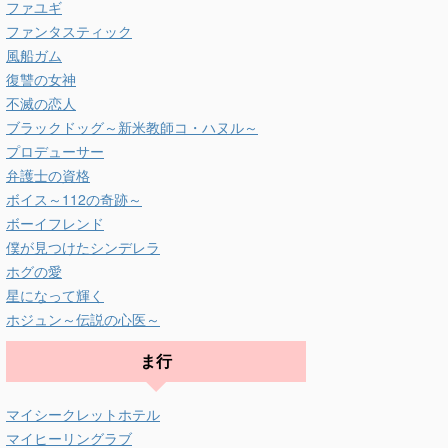
ファユギ
ファンタスティック
風船ガム
復讐の女神
不滅の恋人
ブラックドッグ～新米教師コ・ハヌル～
プロデューサー
弁護士の資格
ボイス～112の奇跡～
ボーイフレンド
僕が見つけたシンデレラ
ホグの愛
星になって輝く
ホジュン～伝説の心医～
ま行
マイシークレットホテル
マイヒーリングラブ