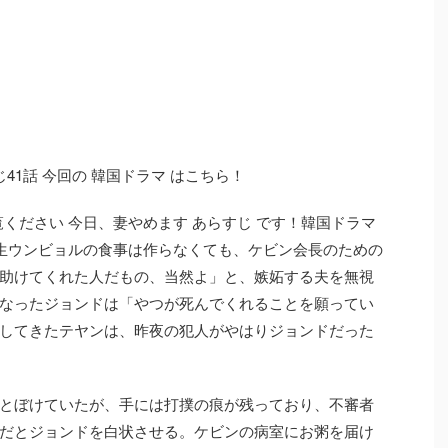
41話 今回の 韓国ドラマ はこちら！
覧ください 今日、妻やめます あらすじ です！韓国ドラマ
学生ウンビョルの食事は作らなくても、ケビン会長のための
助けてくれた人だもの、当然よ」と、嫉妬する夫を無視
なったジョンドは「やつが死んでくれることを願ってい
してきたテヤンは、昨夜の犯人がやはりジョンドだった
とぼけていたが、手には打撲の痕が残っており、不審者
だとジョンドを白状させる。ケビンの病室にお粥を届け