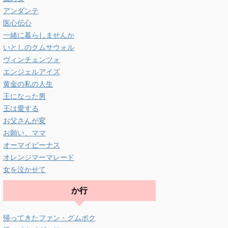
アンダンテ
医心伝心
一緒に暮らしませんか
いとしのクムサウォル
ヴィンチェンツォ
エンジェルアイズ
黄金の私の人生
王になった男
王は愛する
お父さんが変
お願い、ママ
オーマイビーナス
オレンジマーマレード
女を泣かせて
か行
帰ってきたファン・グムボク