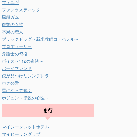
ファユギ
ファンタスティック
風船ガム
復讐の女神
不滅の恋人
ブラックドッグ～新米教師コ・ハヌル～
プロデューサー
弁護士の資格
ボイス～112の奇跡～
ボーイフレンド
僕が見つけたシンデレラ
ホグの愛
星になって輝く
ホジュン～伝説の心医～
ま行
マイシークレットホテル
マイヒーリングラブ