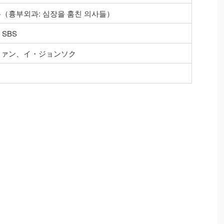
（흉부외과: 심장을 훔친 의사들）
・SBS
ファン、イ・ジョンソク