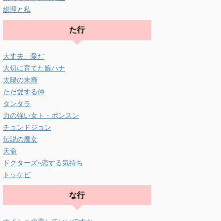
総理と私
た行
大丈夫、愛だ
大切に育てた娘ハナ
太陽の末裔
ただ愛する仲
タンタラ
力の強い女ト・ボンスン
チョンドジョン
伝説の魔女
天命
ドクターズ~恋する気持ち
トッケビ
な行