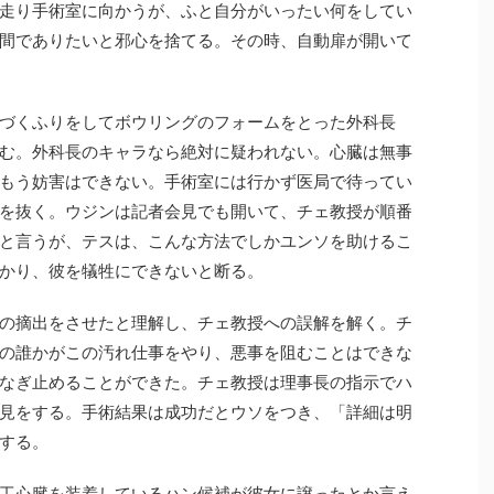
走り手術室に向かうが、ふと自分がいったい何をしてい
間でありたいと邪心を捨てる。その時、自動扉が開いて
づくふりをしてボウリングのフォームをとった外科長
む。外科長のキャラなら絶対に疑われない。心臓は無事
もう妨害はできない。手術室には行かず医局で待ってい
を抜く。ウジンは記者会見でも開いて、チェ教授が順番
と言うが、テスは、こんな方法でしかユンソを助けるこ
かり、彼を犠牲にできないと断る。
の摘出をさせたと理解し、チェ教授への誤解を解く。チ
の誰かがこの汚れ仕事をやり、悪事を阻むことはできな
なぎ止めることができた。チェ教授は理事長の指示でハ
見をする。手術結果は成功だとウソをつき、「詳細は明
する。
工心臓を装着しているハン候補が彼女に譲ったとか言え