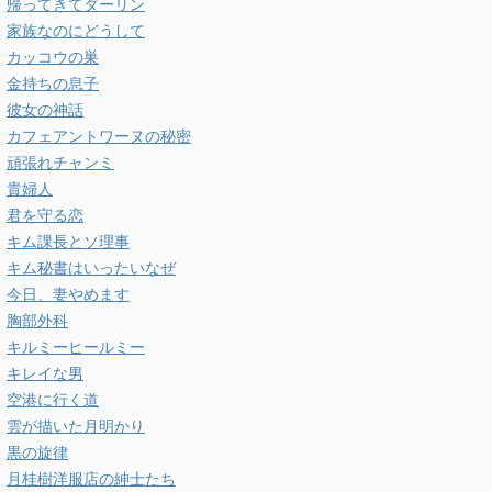
帰ってきてダーリン
家族なのにどうして
カッコウの巣
金持ちの息子
彼女の神話
カフェアントワーヌの秘密
頑張れチャンミ
貴婦人
君を守る恋
キム課長とソ理事
キム秘書はいったいなぜ
今日、妻やめます
胸部外科
キルミーヒールミー
キレイな男
空港に行く道
雲が描いた月明かり
黒の旋律
月桂樹洋服店の紳士たち