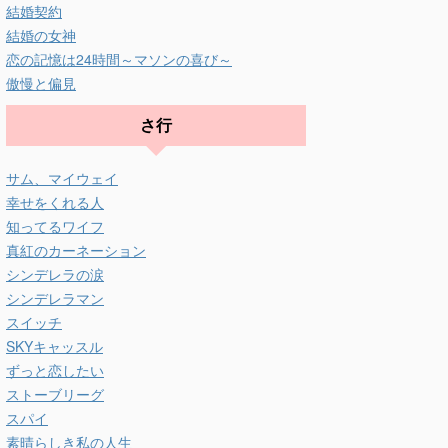
結婚契約
結婚の女神
恋の記憶は24時間～マソンの喜び～
傲慢と偏見
さ行
サム、マイウェイ
幸せをくれる人
知ってるワイフ
真紅のカーネーション
シンデレラの涙
シンデレラマン
スイッチ
SKYキャッスル
ずっと恋したい
ストーブリーグ
スパイ
素晴らしき私の人生