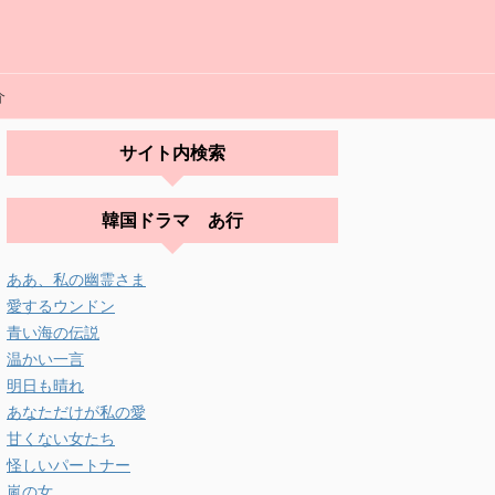
介
サイト内検索
韓国ドラマ あ行
ああ、私の幽霊さま
愛するウンドン
青い海の伝説
温かい一言
明日も晴れ
あなただけが私の愛
甘くない女たち
怪しいパートナー
嵐の女