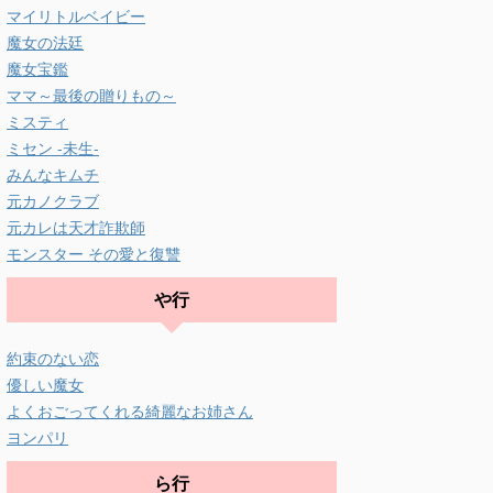
マイリトルベイビー
魔女の法廷
魔女宝鑑
ママ～最後の贈りもの～
ミスティ
ミセン -未生-
みんなキムチ
元カノクラブ
元カレは天才詐欺師
モンスター その愛と復讐
や行
約束のない恋
優しい魔女
よくおごってくれる綺麗なお姉さん
ヨンパリ
ら行