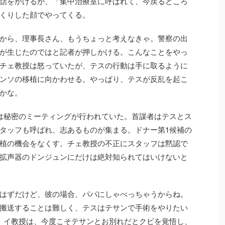
話をかけるが、「集中治療室に呼ばれて、今戻るところ
くりした顔でやってくる。
から、理事長さん、もうちょっと考えなきゃ。警察の出
が生じたのではと記者が押しかける。こんなことをやっ
チェ教授は怒っていたが、テスの行動は手に取るように
ンソの移植に向かわせる。やっぱり、テスが反乱を起こ
かな。
は秘密のミーティングが行われていた。首謀者はテスとス
タッフも呼ばれ、志あるものが集まる。ドナー第1候補の
植の機会をなくす。チェ教授の不正にスタッフは黙認で
拡声器のドンジュンにだけは絶対知られてはいけないと
はずだけど、彼の場合、パパにしゃべっちゃうからね。
搬送することは難しく、テスはテサンで手術をやりたい
。イ教授は、今度こそテサンとお別れだとクビを覚悟し、