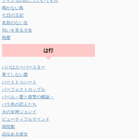
ナイショの恋していいですか
鳴かない鳥
七日の王妃
名前のない女
匂いを見る少女
熱愛
は行
パパはスーパースター
果てしない愛
ハートトゥハート
パーフェクトカップル
バベル～愛と復讐の螺旋～
バラ色の恋人たち
火の女神ジョンイ
ビューティフルマインド
病院船
品位ある彼女