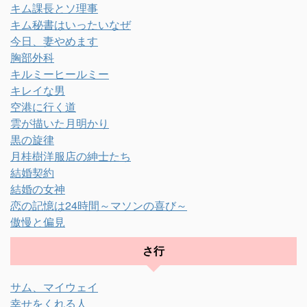
キム課長とソ理事
キム秘書はいったいなぜ
今日、妻やめます
胸部外科
キルミーヒールミー
キレイな男
空港に行く道
雲が描いた月明かり
黒の旋律
月桂樹洋服店の紳士たち
結婚契約
結婚の女神
恋の記憶は24時間～マソンの喜び～
傲慢と偏見
さ行
サム、マイウェイ
幸せをくれる人