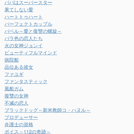
パパはスーパースター
果てしない愛
ハートトゥハート
パーフェクトカップル
バベル～愛と復讐の螺旋～
バラ色の恋人たち
火の女神ジョンイ
ビューティフルマインド
病院船
品位ある彼女
ファユギ
ファンタスティック
風船ガム
復讐の女神
不滅の恋人
ブラックドッグ～新米教師コ・ハヌル～
プロデューサー
弁護士の資格
ボイス～112の奇跡～