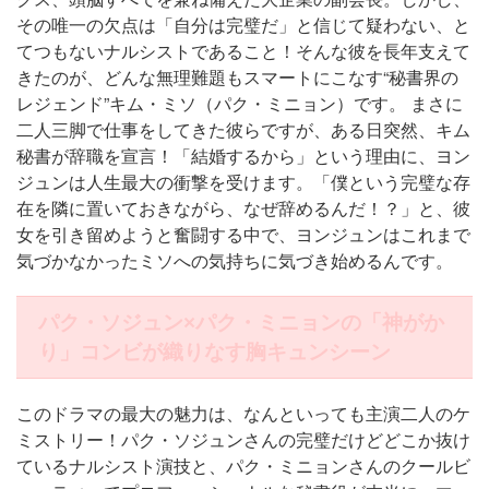
その唯一の欠点は「自分は完璧だ」と信じて疑わない、と
てつもないナルシストであること！そんな彼を長年支えて
きたのが、どんな無理難題もスマートにこなす“秘書界の
レジェンド”キム・ミソ（パク・ミニョン）です。 まさに
二人三脚で仕事をしてきた彼らですが、ある日突然、キム
秘書が辞職を宣言！「結婚するから」という理由に、ヨン
ジュンは人生最大の衝撃を受けます。「僕という完璧な存
在を隣に置いておきながら、なぜ辞めるんだ！？」と、彼
女を引き留めようと奮闘する中で、ヨンジュンはこれまで
気づかなかったミソへの気持ちに気づき始めるんです。
パク・ソジュン×パク・ミニョンの「神がか
り」コンビが織りなす胸キュンシーン
このドラマの最大の魅力は、なんといっても主演二人のケ
ミストリー！パク・ソジュンさんの完璧だけどどこか抜け
ているナルシスト演技と、パク・ミニョンさんのクールビ