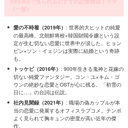
ABEMAで見られるおすすめ恋愛韓国ドラマ
（一部）
: 世界的大ヒットの純愛
愛の不時着（2019年）
の最高峰。北朝鮮将校×韓国財閥令嬢という設
定が生む切ない恋愛に世界中が涙した。ヒョン
ビン×ソン・イェジンは実際に結婚という奇跡
も。
: 900年生きる鬼神と花嫁の
トッケビ（2016年）
切ない純愛ファンタジー。コン・ユ×キム・ゴ
ウンの絶妙な恋愛とOSTが心に残る。「初雪の
日に…」の台詞は伝説。
: 職場の偽カップルが本
社内見聞録（2021年）
当の恋愛に発展するオフィスラブコメ。テンポ
よく見られて胸キュンの密度が高い近年の傑
作。