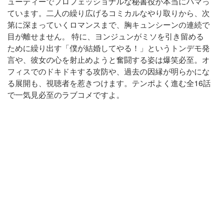
ューティーでプロフェッショナルな秘書役が本当にハマっ
ています。二人の繰り広げるコミカルなやり取りから、次
第に深まっていくロマンスまで、胸キュンシーンの連続で
目が離せません。 特に、ヨンジュンがミソを引き留める
ために繰り出す「僕が結婚してやる！」というトンデモ発
言や、彼女の心を射止めようと奮闘する姿は爆笑必至。オ
フィスでのドキドキする攻防や、過去の因縁が明らかにな
る展開も、視聴者を惹きつけます。テンポよく進む全16話
で一気見必至のラブコメですよ。