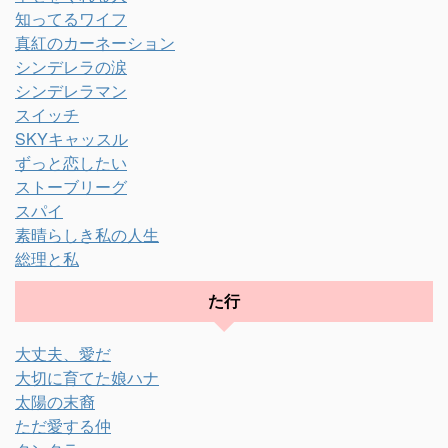
知ってるワイフ
真紅のカーネーション
シンデレラの涙
シンデレラマン
スイッチ
SKYキャッスル
ずっと恋したい
ストーブリーグ
スパイ
素晴らしき私の人生
総理と私
た行
大丈夫、愛だ
大切に育てた娘ハナ
太陽の末裔
ただ愛する仲