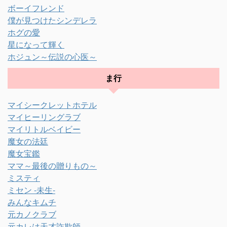
ボーイフレンド
僕が見つけたシンデレラ
ホグの愛
星になって輝く
ホジュン～伝説の心医～
ま行
マイシークレットホテル
マイヒーリングラブ
マイリトルベイビー
魔女の法廷
魔女宝鑑
ママ～最後の贈りもの～
ミスティ
ミセン -未生-
みんなキムチ
元カノクラブ
元カレは天才詐欺師