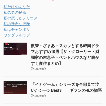
私だけのあなた
私の男の秘密
私の恋したテリウス
私の残念な彼氏
私はチャンボリ
ワンダフルラブ
復讐・ざまあ・スカッとする韓国ドラ
マおすすめ10選【ザ・グローリー・財
閥家の末息子・ペントハウスなど胸が
すく傑作まとめ】
2026/8/6
「イカゲーム」シリーズを全部見て泣
いたシーンBest3——ギフンの魂の物語
2026/8/6