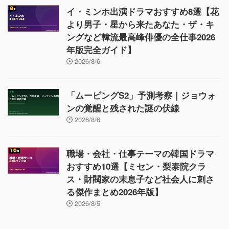
イ・ミンホ出演ドラマおすすめ8選【花
より男子・星から来たあなた・ザ・キ
ングなど韓流最高峰俳優の全仕事2026
年版完全ガイド】
2026/8/6
「ムービングS2」予測考察｜ジョウォ
ンの覚醒と残された謎の伏線
2026/8/6
職場・会社・仕事テーマの韓国ドラマ
おすすめ10選【ミセン・梨泰院クラ
ス・財閥家の末息子など社会人に刺さ
る傑作まとめ2026年版】
2026/8/5