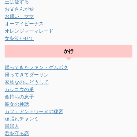
王は愛する
お父さんが変
お願い、ママ
オーマイビーナス
オレンジマーマレード
女を泣かせて
か行
帰ってきたファン・グムボク
帰ってきてダーリン
家族なのにどうして
カッコウの巣
金持ちの息子
彼女の神話
カフェアントワーヌの秘密
頑張れチャンミ
貴婦人
君を守る恋