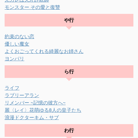
モンスター その愛と復讐
や行
約束のない恋
優しい魔女
よくおごってくれる綺麗なお姉さん
ヨンパリ
ら行
ライフ
ラブリーアラン
リメンバー ~記憶の彼方へ~
麗〈レイ〉花萌ゆる8人の皇子たち
浪漫ドクターキム・サブ
わ行