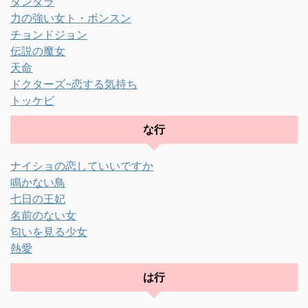
タンタラ
力の強い女ト・ボンスン
チョンドジョン
伝説の魔女
天命
ドクターズ~恋する気持ち
トッケビ
な行
ナイショの恋していいですか
鳴かない鳥
七日の王妃
名前のない女
匂いを見る少女
熱愛
は行