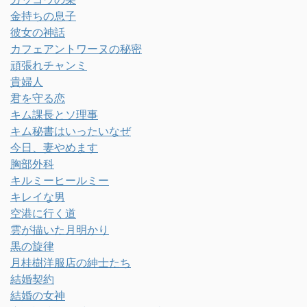
金持ちの息子
彼女の神話
カフェアントワーヌの秘密
頑張れチャンミ
貴婦人
君を守る恋
キム課長とソ理事
キム秘書はいったいなぜ
今日、妻やめます
胸部外科
キルミーヒールミー
キレイな男
空港に行く道
雲が描いた月明かり
黒の旋律
月桂樹洋服店の紳士たち
結婚契約
結婚の女神