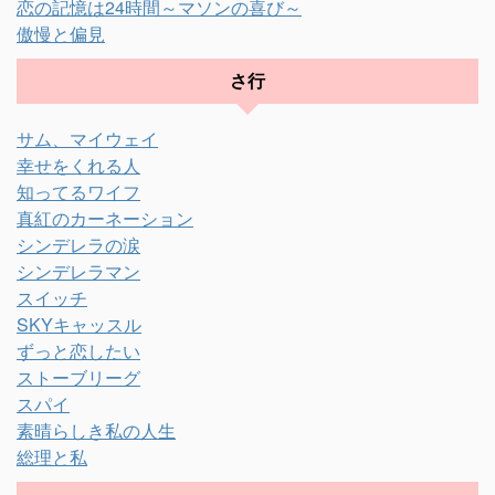
恋の記憶は24時間～マソンの喜び～
傲慢と偏見
さ行
サム、マイウェイ
幸せをくれる人
知ってるワイフ
真紅のカーネーション
シンデレラの涙
シンデレラマン
スイッチ
SKYキャッスル
ずっと恋したい
ストーブリーグ
スパイ
素晴らしき私の人生
総理と私