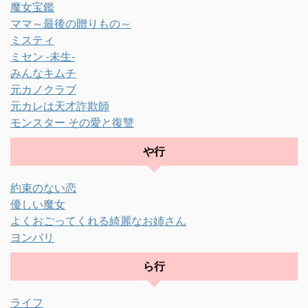
魔女宝鑑
ママ～最後の贈りもの～
ミスティ
ミセン -未生-
みんなキムチ
元カノクラブ
元カレは天才詐欺師
モンスター その愛と復讐
や行
約束のない恋
優しい魔女
よくおごってくれる綺麗なお姉さん
ヨンパリ
ら行
ライフ