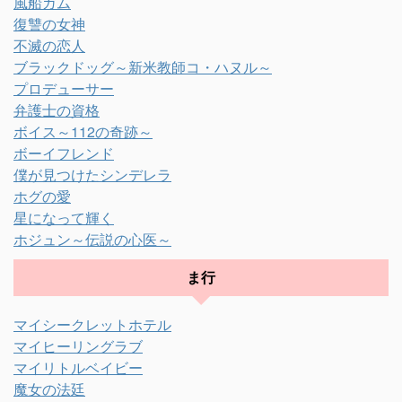
風船ガム
復讐の女神
不滅の恋人
ブラックドッグ～新米教師コ・ハヌル～
プロデューサー
弁護士の資格
ボイス～112の奇跡～
ボーイフレンド
僕が見つけたシンデレラ
ホグの愛
星になって輝く
ホジュン～伝説の心医～
ま行
マイシークレットホテル
マイヒーリングラブ
マイリトルベイビー
魔女の法廷