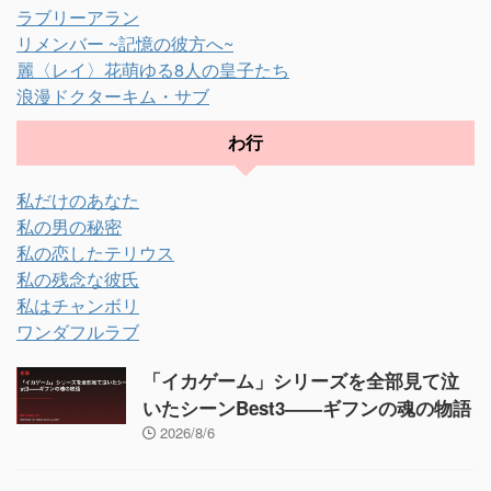
ラブリーアラン
リメンバー ~記憶の彼方へ~
麗〈レイ〉花萌ゆる8人の皇子たち
浪漫ドクターキム・サブ
わ行
私だけのあなた
私の男の秘密
私の恋したテリウス
私の残念な彼氏
私はチャンボリ
ワンダフルラブ
「イカゲーム」シリーズを全部見て泣
いたシーンBest3——ギフンの魂の物語
2026/8/6