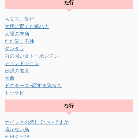
た行
大丈夫、愛だ
大切に育てた娘ハナ
太陽の末裔
ただ愛する仲
タンタラ
力の強い女ト・ボンスン
チョンドジョン
伝説の魔女
天命
ドクターズ~恋する気持ち
トッケビ
な行
ナイショの恋していいですか
鳴かない鳥
七日の王妃