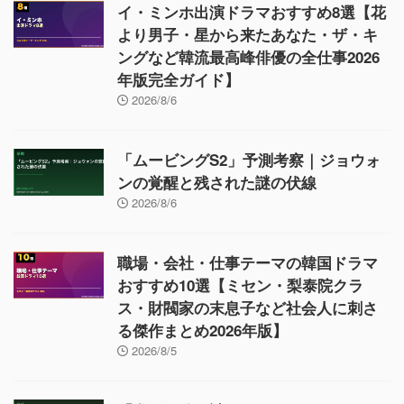
イ・ミンホ出演ドラマおすすめ8選【花
より男子・星から来たあなた・ザ・キ
ングなど韓流最高峰俳優の全仕事2026
年版完全ガイド】
2026/8/6
「ムービングS2」予測考察｜ジョウォ
ンの覚醒と残された謎の伏線
2026/8/6
職場・会社・仕事テーマの韓国ドラマ
おすすめ10選【ミセン・梨泰院クラ
ス・財閥家の末息子など社会人に刺さ
る傑作まとめ2026年版】
2026/8/5