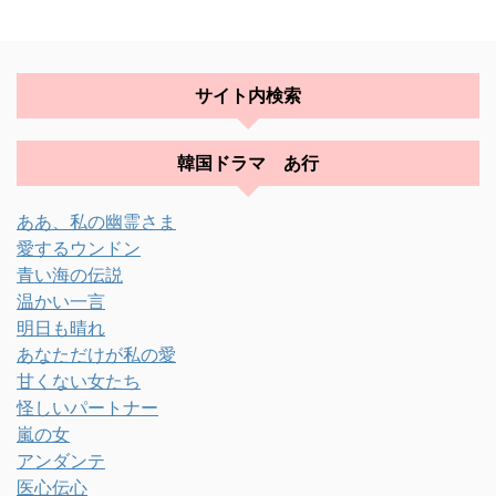
サイト内検索
韓国ドラマ あ行
ああ、私の幽霊さま
愛するウンドン
青い海の伝説
温かい一言
明日も晴れ
あなただけが私の愛
甘くない女たち
怪しいパートナー
嵐の女
アンダンテ
医心伝心