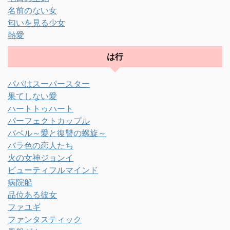
名前のない女
匂いを見る少女
熱愛
は行
パパはスーパースター
果てしない愛
ハートトゥハート
パーフェクトカップル
バベル～愛と復讐の螺旋～
バラ色の恋人たち
火の女神ジョンイ
ビューティフルマインド
病院船
品位ある彼女
ファユギ
ファンタスティック