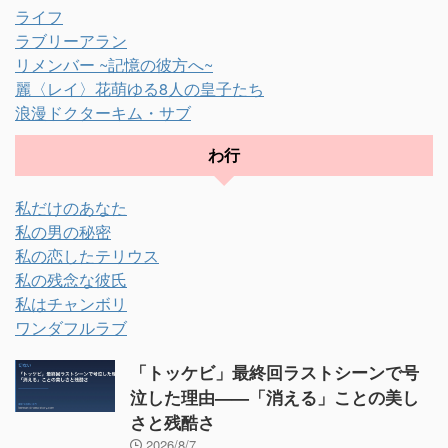
ライフ
ラブリーアラン
リメンバー ~記憶の彼方へ~
麗〈レイ〉花萌ゆる8人の皇子たち
浪漫ドクターキム・サブ
わ行
私だけのあなた
私の男の秘密
私の恋したテリウス
私の残念な彼氏
私はチャンボリ
ワンダフルラブ
「トッケビ」最終回ラストシーンで号
泣した理由——「消える」ことの美し
さと残酷さ
2026/8/7