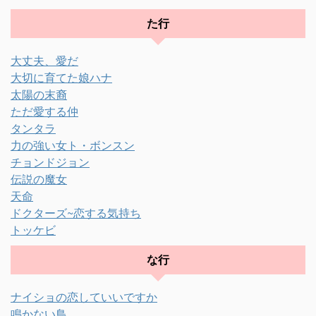
た行
大丈夫、愛だ
大切に育てた娘ハナ
太陽の末裔
ただ愛する仲
タンタラ
力の強い女ト・ボンスン
チョンドジョン
伝説の魔女
天命
ドクターズ~恋する気持ち
トッケビ
な行
ナイショの恋していいですか
鳴かない鳥