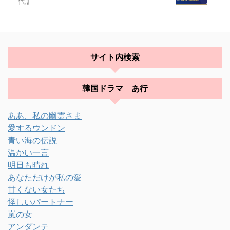
代】
サイト内検索
韓国ドラマ あ行
ああ、私の幽霊さま
愛するウンドン
青い海の伝説
温かい一言
明日も晴れ
あなただけが私の愛
甘くない女たち
怪しいパートナー
嵐の女
アンダンテ