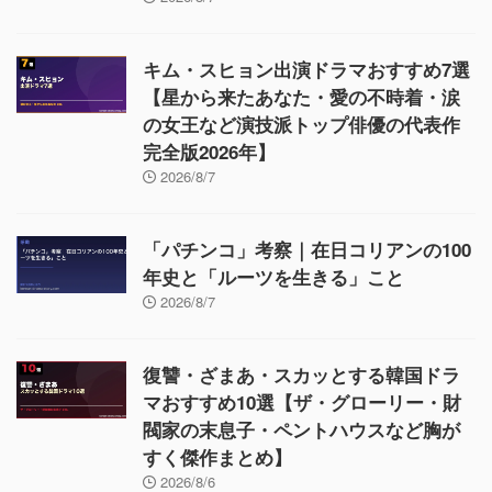
キム・スヒョン出演ドラマおすすめ7選
【星から来たあなた・愛の不時着・涙
の女王など演技派トップ俳優の代表作
完全版2026年】
2026/8/7
「パチンコ」考察｜在日コリアンの100
年史と「ルーツを生きる」こと
2026/8/7
復讐・ざまあ・スカッとする韓国ドラ
マおすすめ10選【ザ・グローリー・財
閥家の末息子・ペントハウスなど胸が
すく傑作まとめ】
2026/8/6