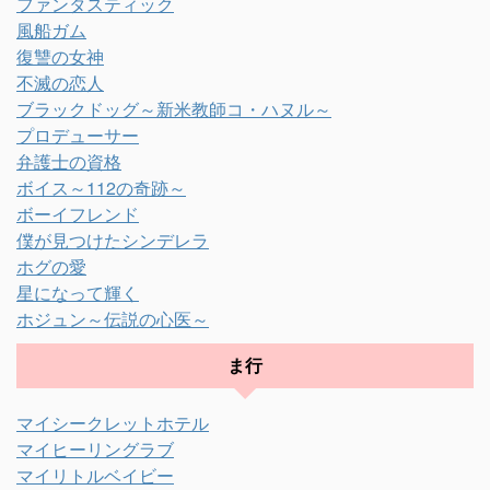
ファンタスティック
風船ガム
復讐の女神
不滅の恋人
ブラックドッグ～新米教師コ・ハヌル～
プロデューサー
弁護士の資格
ボイス～112の奇跡～
ボーイフレンド
僕が見つけたシンデレラ
ホグの愛
星になって輝く
ホジュン～伝説の心医～
ま行
マイシークレットホテル
マイヒーリングラブ
マイリトルベイビー