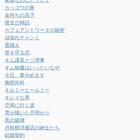
カッコウの巣
金持ちの息子
彼女の神話
カフェアントワーヌの秘密
頑張れチャンミ
貴婦人
君を守る恋
キム課長とソ理事
キム秘書はいったいなぜ
今日、妻やめます
胸部外科
キルミーヒールミー
キレイな男
空港に行く道
雲が描いた月明かり
黒の旋律
月桂樹洋服店の紳士たち
結婚契約