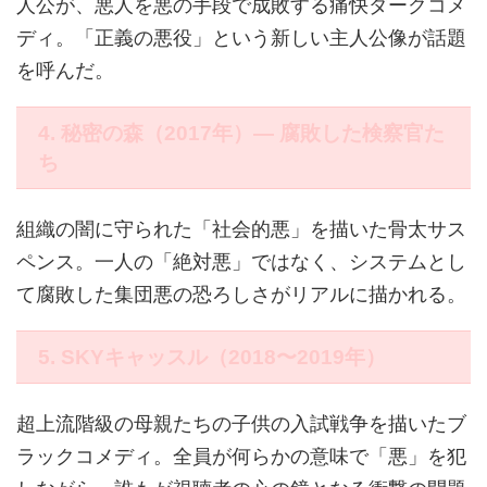
人公が、悪人を悪の手段で成敗する痛快ダークコメ
ディ。「正義の悪役」という新しい主人公像が話題
を呼んだ。
4. 秘密の森（2017年）― 腐敗した検察官た
ち
組織の闇に守られた「社会的悪」を描いた骨太サス
ペンス。一人の「絶対悪」ではなく、システムとし
て腐敗した集団悪の恐ろしさがリアルに描かれる。
5. SKYキャッスル（2018〜2019年）
超上流階級の母親たちの子供の入試戦争を描いたブ
ラックコメディ。全員が何らかの意味で「悪」を犯