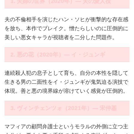
1. 夫婦の世界（2020年）― 夫の愛人役
夫の不倫相手を演じたハン・ソヒが衝撃的な存在感
を放ち、本作でブレイク。憎たらしいのに圧倒的に
美しい悪女キャラが視聴者を二分した問題作。
2. 悪の花（2020年）― イ・ジュンギ
連続殺人犯の息子として育ち、自分の本性を隠して
生きる男の二面性をイ・ジュンギが鬼気迫る演技で
体現。善と悪の境界線が溶けていく感覚が圧倒的。
3. ヴィンチェンツォ（2021年）― 宋仲基
マフィアの顧問弁護士というモラルの外側に立つ主