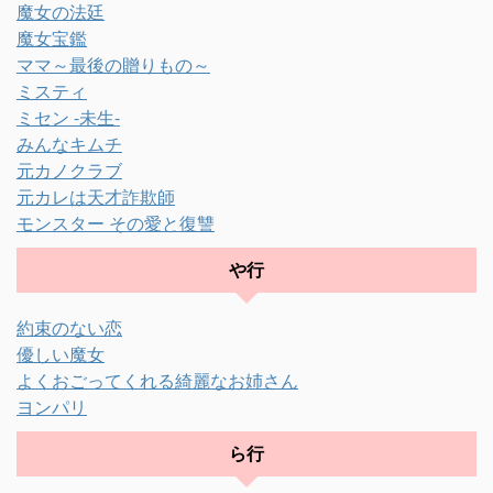
魔女の法廷
魔女宝鑑
ママ～最後の贈りもの～
ミスティ
ミセン -未生-
みんなキムチ
元カノクラブ
元カレは天才詐欺師
モンスター その愛と復讐
や行
約束のない恋
優しい魔女
よくおごってくれる綺麗なお姉さん
ヨンパリ
ら行