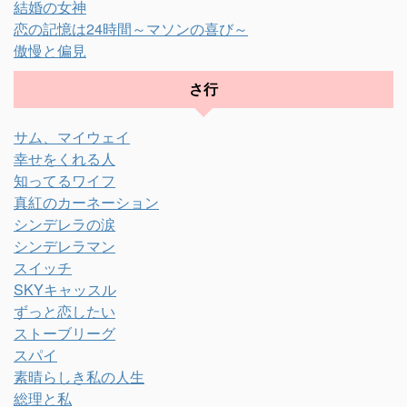
結婚の女神
恋の記憶は24時間～マソンの喜び～
傲慢と偏見
さ行
サム、マイウェイ
幸せをくれる人
知ってるワイフ
真紅のカーネーション
シンデレラの涙
シンデレラマン
スイッチ
SKYキャッスル
ずっと恋したい
ストーブリーグ
スパイ
素晴らしき私の人生
総理と私