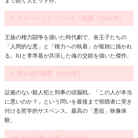
まで続く大ヒット作。
8. スカーレット・ハート：高麗（2016年）
王族の権力闘争を描いた時代劇で、各王子たちの
「人間的な悪」と「権力への執着」が複雑に描かれ
る。IUと李準基が共演した魂の交錯を描いた傑作。
9. 殺人者の難題（2023年）
証拠のない殺人犯と刑事の頭脳戦。「この人が本当
に悪いのか？」という問いを最後まで視聴者に突き
付ける哲学的サスペンス。最高の「悪役」映像体
験。
10. 赤い月青い太陽（2019年）