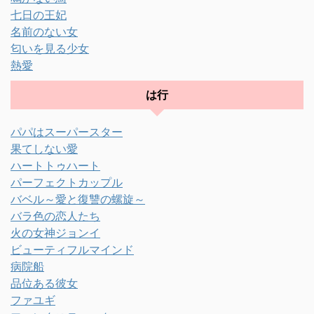
七日の王妃
名前のない女
匂いを見る少女
熱愛
は行
パパはスーパースター
果てしない愛
ハートトゥハート
パーフェクトカップル
バベル～愛と復讐の螺旋～
バラ色の恋人たち
火の女神ジョンイ
ビューティフルマインド
病院船
品位ある彼女
ファユギ