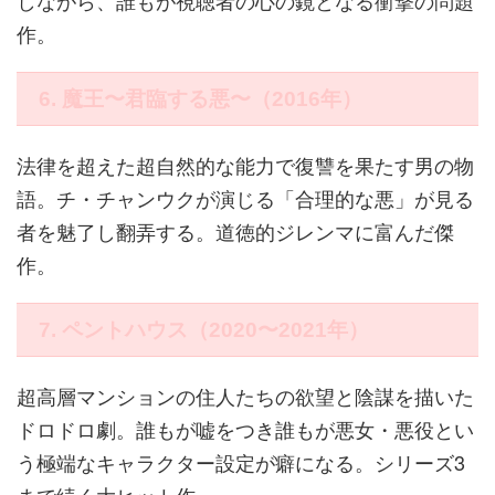
しながら、誰もが視聴者の心の鏡となる衝撃の問題
作。
6. 魔王〜君臨する悪〜（2016年）
法律を超えた超自然的な能力で復讐を果たす男の物
語。チ・チャンウクが演じる「合理的な悪」が見る
者を魅了し翻弄する。道徳的ジレンマに富んだ傑
作。
7. ペントハウス（2020〜2021年）
超高層マンションの住人たちの欲望と陰謀を描いた
ドロドロ劇。誰もが嘘をつき誰もが悪女・悪役とい
う極端なキャラクター設定が癖になる。シリーズ3