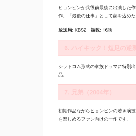
ヒョンビンが兵役前最後に出演した作
作。「最後の仕事」として熱を込めた
放送局:
KBS2
話数:
16話
6. ハイキック！短足の逆襲
シットコム形式の家族ドラマに特別出
品。
7. 兄弟（2004年）
初期作品ながらヒョンビンの若き演技
を楽しめるファン向けの一作です。