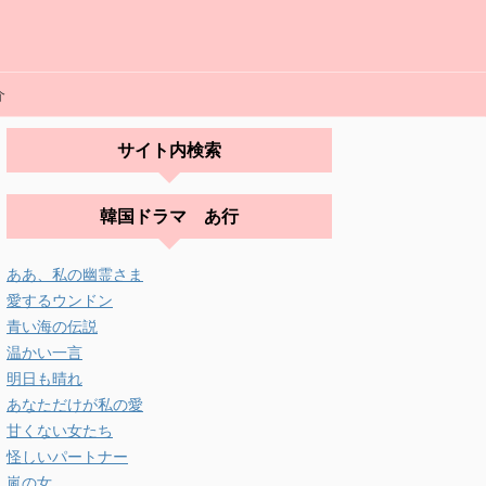
介
サイト内検索
韓国ドラマ あ行
ああ、私の幽霊さま
愛するウンドン
青い海の伝説
温かい一言
明日も晴れ
あなただけが私の愛
甘くない女たち
怪しいパートナー
嵐の女