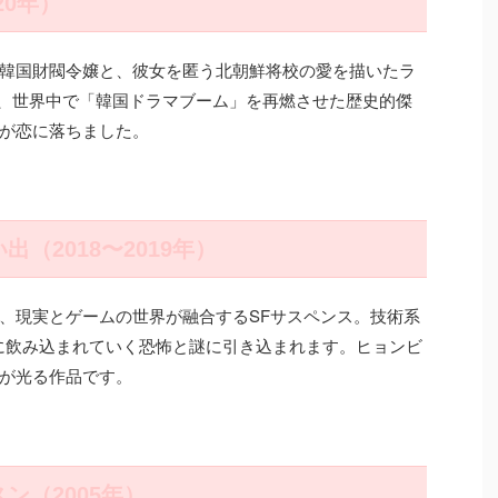
20年）
韓国財閥令嬢と、彼女を匿う北朝鮮将校の愛を描いたラ
信され、世界中で「韓国ドラマブーム」を再燃させた歴史的傑
が恋に落ちました。
出（2018〜2019年）
、現実とゲームの世界が融合するSFサスペンス。技術系
に飲み込まれていく恐怖と謎に引き込まれます。ヒョンビ
が光る作品です。
ン（2005年）