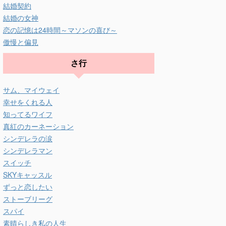
結婚契約
結婚の女神
恋の記憶は24時間～マソンの喜び～
傲慢と偏見
さ行
サム、マイウェイ
幸せをくれる人
知ってるワイフ
真紅のカーネーション
シンデレラの涙
シンデレラマン
スイッチ
SKYキャッスル
ずっと恋したい
ストーブリーグ
スパイ
素晴らしき私の人生