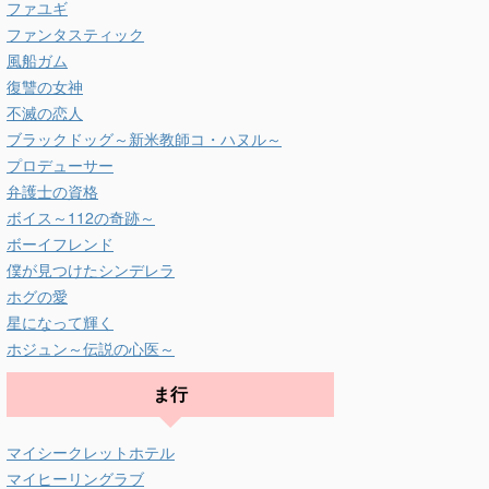
ファユギ
ファンタスティック
風船ガム
復讐の女神
不滅の恋人
ブラックドッグ～新米教師コ・ハヌル～
プロデューサー
弁護士の資格
ボイス～112の奇跡～
ボーイフレンド
僕が見つけたシンデレラ
ホグの愛
星になって輝く
ホジュン～伝説の心医～
ま行
マイシークレットホテル
マイヒーリングラブ