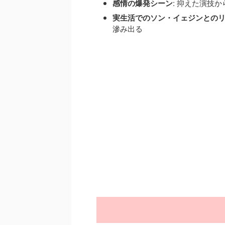
感情の爆発シーン
: 抑えた演技
実生活でのソン・イェジンとの
滲み出る