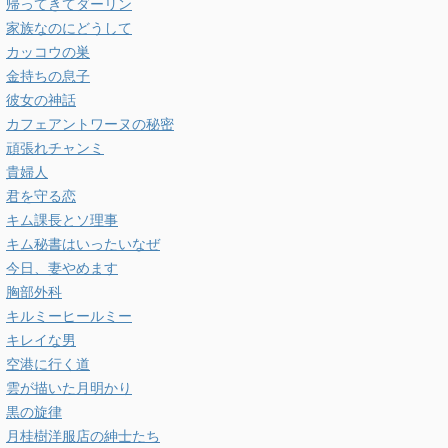
帰ってきてダーリン
家族なのにどうして
カッコウの巣
金持ちの息子
彼女の神話
カフェアントワーヌの秘密
頑張れチャンミ
貴婦人
君を守る恋
キム課長とソ理事
キム秘書はいったいなぜ
今日、妻やめます
胸部外科
キルミーヒールミー
キレイな男
空港に行く道
雲が描いた月明かり
黒の旋律
月桂樹洋服店の紳士たち