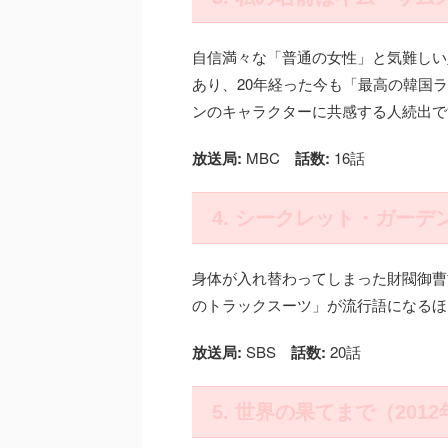
自信満々な「普通の女性」と気難しい
あり、20年経った今も「最高の韓国
ンのキャラクターに共感する人続出で
放送局:
MBC
話数:
16話
4. シークレット・ガーデン
身体が入れ替わってしまった財閥御曹
のトラックスーツ」が流行語になるほ
放送局:
SBS
話数:
20話
5. 世界の果てまで（2012