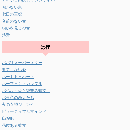
ナイショの恋していいですか
鳴かない鳥
七日の王妃
名前のない女
匂いを見る少女
熱愛
は行
パパはスーパースター
果てしない愛
ハートトゥハート
パーフェクトカップル
バベル～愛と復讐の螺旋～
バラ色の恋人たち
火の女神ジョンイ
ビューティフルマインド
病院船
品位ある彼女