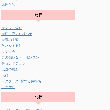
総理と私
た行
大丈夫、愛だ
大切に育てた娘ハナ
太陽の末裔
ただ愛する仲
タンタラ
力の強い女ト・ボンスン
チョンドジョン
伝説の魔女
天命
ドクターズ~恋する気持ち
トッケビ
な行