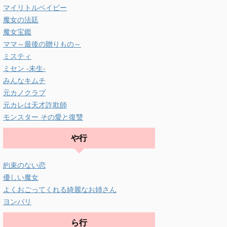
マイリトルベイビー
魔女の法廷
魔女宝鑑
ママ～最後の贈りもの～
ミスティ
ミセン -未生-
みんなキムチ
元カノクラブ
元カレは天才詐欺師
モンスター その愛と復讐
や行
約束のない恋
優しい魔女
よくおごってくれる綺麗なお姉さん
ヨンパリ
ら行