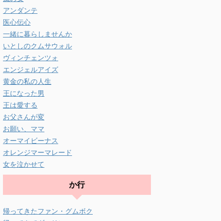
アンダンテ
医心伝心
一緒に暮らしませんか
いとしのクムサウォル
ヴィンチェンツォ
エンジェルアイズ
黄金の私の人生
王になった男
王は愛する
お父さんが変
お願い、ママ
オーマイビーナス
オレンジマーマレード
女を泣かせて
か行
帰ってきたファン・グムボク