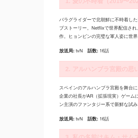
1. 愛の不時着（2019〜20
パラグライダーで北朝鮮に不時着した
ブストーリー。Netflixで世界配
作。ヒョンビンの完璧な軍人姿に世界
放送局:
tvN
話数:
16話
2. アルハンブラ宮殿の思い
スペインのアルハンブラ宮殿を舞台に
企業の社長がAR（拡張現実）ゲーム
ン主演のファンタジー系で新鮮な試み
放送局:
tvN
話数:
16話
3. 私の名前はキム・サムス