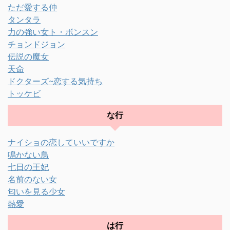
ただ愛する仲
タンタラ
力の強い女ト・ボンスン
チョンドジョン
伝説の魔女
天命
ドクターズ~恋する気持ち
トッケビ
な行
ナイショの恋していいですか
鳴かない鳥
七日の王妃
名前のない女
匂いを見る少女
熱愛
は行