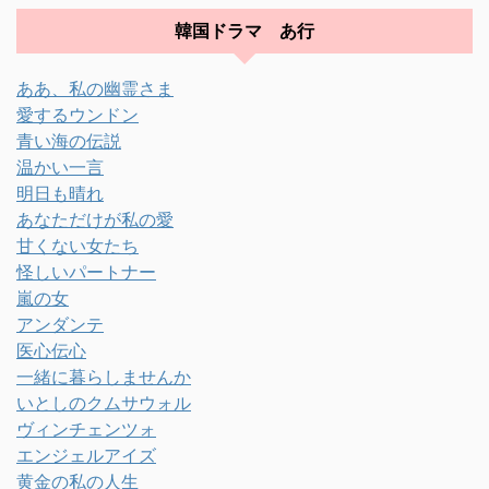
韓国ドラマ あ行
ああ、私の幽霊さま
愛するウンドン
青い海の伝説
温かい一言
明日も晴れ
あなただけが私の愛
甘くない女たち
怪しいパートナー
嵐の女
アンダンテ
医心伝心
一緒に暮らしませんか
いとしのクムサウォル
ヴィンチェンツォ
エンジェルアイズ
黄金の私の人生