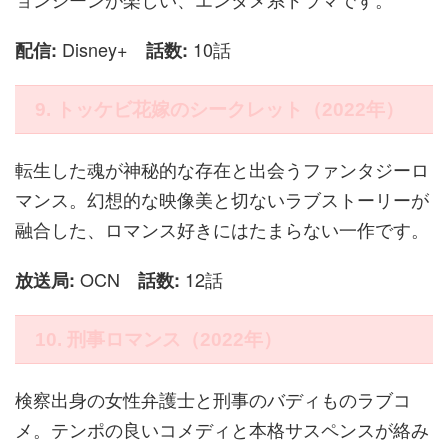
Disney+
10話
配信:
話数:
9. トッケビ花嫁のシークレット（2022年）
転生した魂が神秘的な存在と出会うファンタジーロ
マンス。幻想的な映像美と切ないラブストーリーが
融合した、ロマンス好きにはたまらない一作です。
OCN
12話
放送局:
話数:
10. 刑事ロマンス（2022年）
検察出身の女性弁護士と刑事のバディものラブコ
メ。テンポの良いコメディと本格サスペンスが絡み