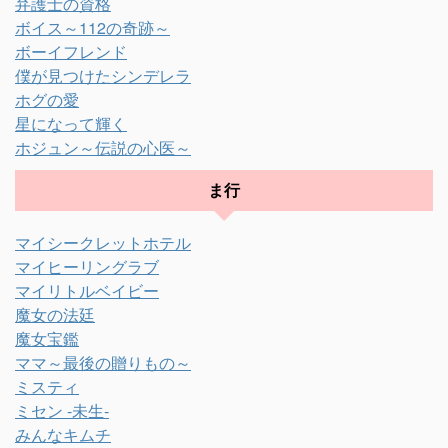
弁護士の資格
ボイス～112の奇跡～
ボーイフレンド
僕が見つけたシンデレラ
ホグの愛
星になって輝く
ホジュン～伝説の心医～
ま行
マイシークレットホテル
マイヒーリングラブ
マイリトルベイビー
魔女の法廷
魔女宝鑑
ママ～最後の贈りもの～
ミスティ
ミセン -未生-
みんなキムチ