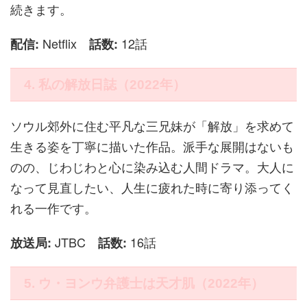
続きます。
Netflix
12話
配信:
話数:
4. 私の解放日誌（2022年）
ソウル郊外に住む平凡な三兄妹が「解放」を求めて
生きる姿を丁寧に描いた作品。派手な展開はないも
のの、じわじわと心に染み込む人間ドラマ。大人に
なって見直したい、人生に疲れた時に寄り添ってく
れる一作です。
JTBC
16話
放送局:
話数:
5. ウ・ヨンウ弁護士は天才肌（2022年）