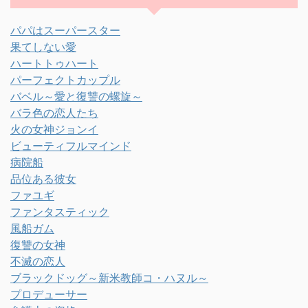
パパはスーパースター
果てしない愛
ハートトゥハート
パーフェクトカップル
バベル～愛と復讐の螺旋～
バラ色の恋人たち
火の女神ジョンイ
ビューティフルマインド
病院船
品位ある彼女
ファユギ
ファンタスティック
風船ガム
復讐の女神
不滅の恋人
ブラックドッグ～新米教師コ・ハヌル～
プロデューサー