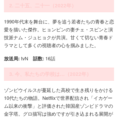
2. 二十五、二十一（2022年）
1990年代末を舞台に、夢を追う若者たちの青春と恋
愛を描いた傑作。ヒョンビンの妻チェ・スビンと演
技派ナム・ジュヒョクが共演。甘くて切ない青春ド
ラマとして多くの視聴者の心を掴みました。
tvN
16話
放送局:
話数:
3. 今、私たちの学校は…（2022年）
ゾンビウイルスが蔓延した高校で生き残りをかける
10代たちの物語。Netflixで世界配信され「イカゲー
ム以来の衝撃」と評価された韓国産ゾンビドラマの
金字塔。グロ描写は強めですが引き込まれる展開が