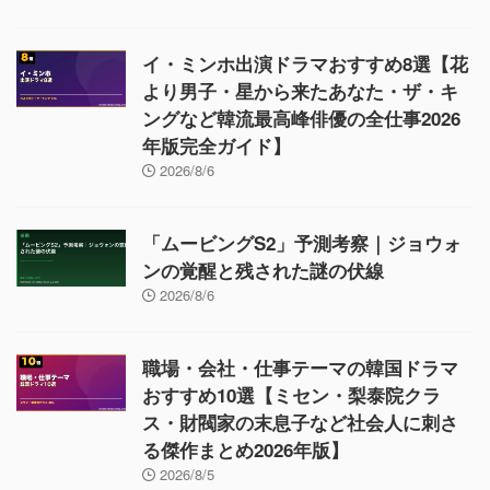
イ・ミンホ出演ドラマおすすめ8選【花
より男子・星から来たあなた・ザ・キ
ングなど韓流最高峰俳優の全仕事2026
年版完全ガイド】
2026/8/6
「ムービングS2」予測考察｜ジョウォ
ンの覚醒と残された謎の伏線
2026/8/6
職場・会社・仕事テーマの韓国ドラマ
おすすめ10選【ミセン・梨泰院クラ
ス・財閥家の末息子など社会人に刺さ
る傑作まとめ2026年版】
2026/8/5