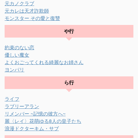
元カノクラブ
元カレは天才詐欺師
モンスター その愛と復讐
や行
約束のない恋
優しい魔女
よくおごってくれる綺麗なお姉さん
ヨンパリ
ら行
ライフ
ラブリーアラン
リメンバー ~記憶の彼方へ~
麗〈レイ〉花萌ゆる8人の皇子たち
浪漫ドクターキム・サブ