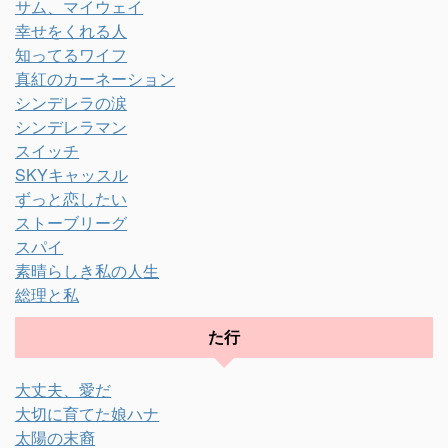
サム、マイウェイ
幸せをくれる人
知ってるワイフ
真紅のカーネーション
シンデレラの涙
シンデレラマン
スイッチ
SKYキャッスル
ずっと恋したい
ストーブリーグ
スパイ
素晴らしき私の人生
総理と私
た行
大丈夫、愛だ
大切に育てた娘ハナ
太陽の末裔