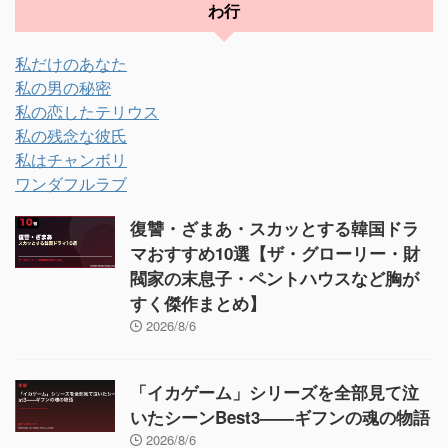
わ行
私だけのあなた
私の男の秘密
私の恋したテリウス
私の残念な彼氏
私はチャンボリ
ワンダフルラブ
復讐・ざまあ・スカッとする韓国ドラ
マおすすめ10選【ザ・グローリー・財
閥家の末息子・ペントハウスなど胸が
すく傑作まとめ】
2026/8/6
「イカゲーム」シリーズを全部見て泣
いたシーンBest3——ギフンの魂の物語
2026/8/6