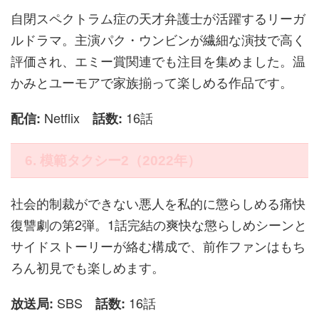
自閉スペクトラム症の天才弁護士が活躍するリーガ
ルドラマ。主演パク・ウンビンが繊細な演技で高く
評価され、エミー賞関連でも注目を集めました。温
かみとユーモアで家族揃って楽しめる作品です。
Netflix
16話
配信:
話数:
6. 模範タクシー2（2022年）
社会的制裁ができない悪人を私的に懲らしめる痛快
復讐劇の第2弾。1話完結の爽快な懲らしめシーンと
サイドストーリーが絡む構成で、前作ファンはもち
ろん初見でも楽しめます。
SBS
16話
放送局:
話数: