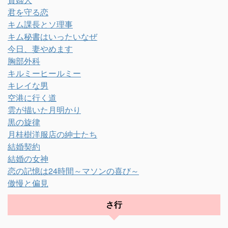
君を守る恋
キム課長とソ理事
キム秘書はいったいなぜ
今日、妻やめます
胸部外科
キルミーヒールミー
キレイな男
空港に行く道
雲が描いた月明かり
黒の旋律
月桂樹洋服店の紳士たち
結婚契約
結婚の女神
恋の記憶は24時間～マソンの喜び～
傲慢と偏見
さ行