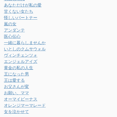
あなただけが私の愛
甘くない女たち
怪しいパートナー
嵐の女
アンダンテ
医心伝心
一緒に暮らしませんか
いとしのクムサウォル
ヴィンチェンツォ
エンジェルアイズ
黄金の私の人生
王になった男
王は愛する
お父さんが変
お願い、ママ
オーマイビーナス
オレンジマーマレード
女を泣かせて