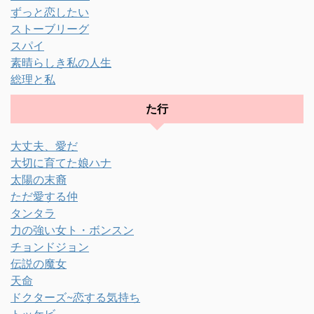
ずっと恋したい
ストーブリーグ
スパイ
素晴らしき私の人生
総理と私
た行
大丈夫、愛だ
大切に育てた娘ハナ
太陽の末裔
ただ愛する仲
タンタラ
力の強い女ト・ボンスン
チョンドジョン
伝説の魔女
天命
ドクターズ~恋する気持ち
トッケビ