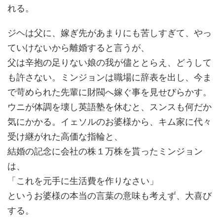
れる。
ジヘは父に、嫁ぎ先があまりにも苦しすぎて、やっ
ていけないから離婚すると言うが、
父は辛抱の足りない娘の我が儘ととらえ、どうして
も許さない。ミンジョンは職場に辞表を出し、今ま
で苛められた先輩に財閥へ嫁ぐ事を見せびらかす。
ウニが体調を壊し英語塾を休むと、スンスも何だか
気にかかる。イェソルのお婆様から、キム家に代々
受け継がれた高価な指輪と、
結婚の記念に会社の株１万株を貰ったミンジョン
は、
「これを元手に生活費を作りなさい」
というお婆様の本当の言葉の意味も考えず、大喜び
する。