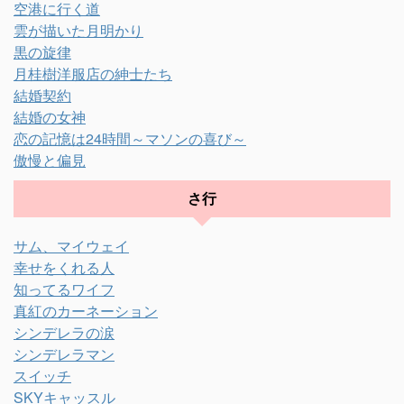
空港に行く道
雲が描いた月明かり
黒の旋律
月桂樹洋服店の紳士たち
結婚契約
結婚の女神
恋の記憶は24時間～マソンの喜び～
傲慢と偏見
さ行
サム、マイウェイ
幸せをくれる人
知ってるワイフ
真紅のカーネーション
シンデレラの涙
シンデレラマン
スイッチ
SKYキャッスル