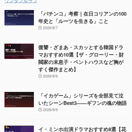
ワンダフルラブ
「パチンコ」考察｜在日コリアンの100
年史と「ルーツを生きる」こと
2026/8/7
復讐・ざまあ・スカッとする韓国ドラ
マおすすめ10選【ザ・グローリー・財
閥家の末息子・ペントハウスなど胸が
すく傑作まとめ】
2026/8/6
「イカゲーム」シリーズを全部見て泣
いたシーンBest3——ギフンの魂の物語
2026/8/6
イ・ミンホ出演ドラマおすすめ8選【花