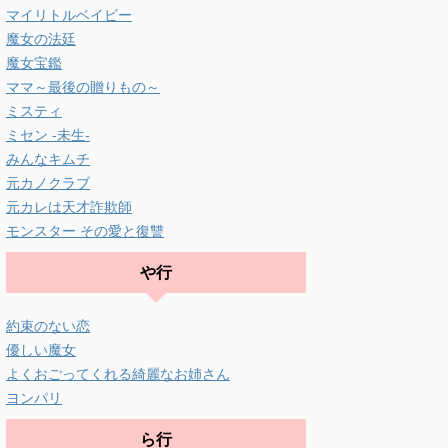
マイリトルベイビー
魔女の法廷
魔女宝鑑
ママ～最後の贈りもの～
ミスティ
ミセン -未生-
みんなキムチ
元カノクラブ
元カレは天才詐欺師
モンスター その愛と復讐
や行
約束のない恋
優しい魔女
よくおごってくれる綺麗なお姉さん
ヨンパリ
ら行