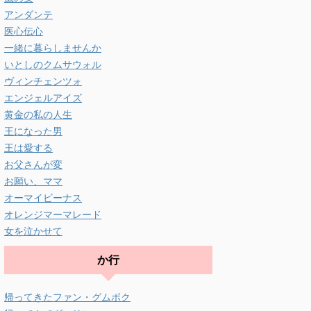
アンダンテ
医心伝心
一緒に暮らしませんか
いとしのクムサウォル
ヴィンチェンツォ
エンジェルアイズ
黄金の私の人生
王になった男
王は愛する
お父さんが変
お願い、ママ
オーマイビーナス
オレンジマーマレード
女を泣かせて
か行
帰ってきたファン・グムボク