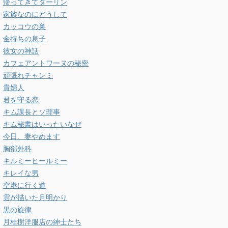
帰ってきてダーリン
家族なのにどうして
カッコウの巣
金持ちの息子
彼女の神話
カフェアントワーヌの秘密
頑張れチャンミ
貴婦人
君を守る恋
キム課長とソ理事
キム秘書はいったいなぜ
今日、妻やめます
胸部外科
キルミーヒールミー
キレイな男
空港に行く道
雲が描いた月明かり
黒の旋律
月桂樹洋服店の紳士たち