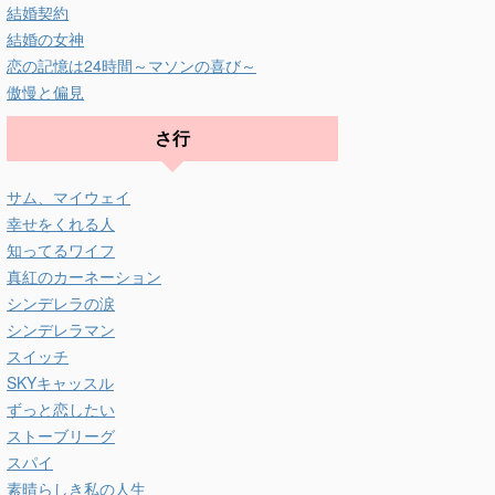
結婚契約
結婚の女神
恋の記憶は24時間～マソンの喜び～
傲慢と偏見
さ行
サム、マイウェイ
幸せをくれる人
知ってるワイフ
真紅のカーネーション
シンデレラの涙
シンデレラマン
スイッチ
SKYキャッスル
ずっと恋したい
ストーブリーグ
スパイ
素晴らしき私の人生