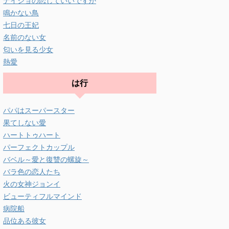
ナイショの恋していいですか
鳴かない鳥
七日の王妃
名前のない女
匂いを見る少女
熱愛
は行
パパはスーパースター
果てしない愛
ハートトゥハート
パーフェクトカップル
バベル～愛と復讐の螺旋～
バラ色の恋人たち
火の女神ジョンイ
ビューティフルマインド
病院船
品位ある彼女