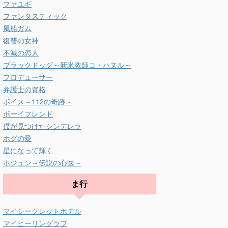
ファユギ
ファンタスティック
風船ガム
復讐の女神
不滅の恋人
ブラックドッグ～新米教師コ・ハヌル～
プロデューサー
弁護士の資格
ボイス～112の奇跡～
ボーイフレンド
僕が見つけたシンデレラ
ホグの愛
星になって輝く
ホジュン～伝説の心医～
ま行
マイシークレットホテル
マイヒーリングラブ