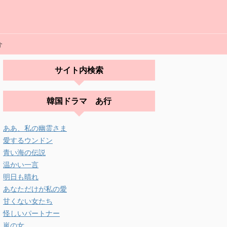
介
サイト内検索
韓国ドラマ あ行
ああ、私の幽霊さま
愛するウンドン
青い海の伝説
温かい一言
明日も晴れ
あなただけが私の愛
甘くない女たち
怪しいパートナー
嵐の女