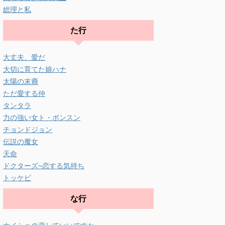
総理と私
た行
大丈夫、愛だ
大切に育てた娘ハナ
太陽の末裔
ただ愛する仲
タンタラ
力の強い女ト・ボンスン
チョンドジョン
伝説の魔女
天命
ドクターズ~恋する気持ち
トッケビ
な行