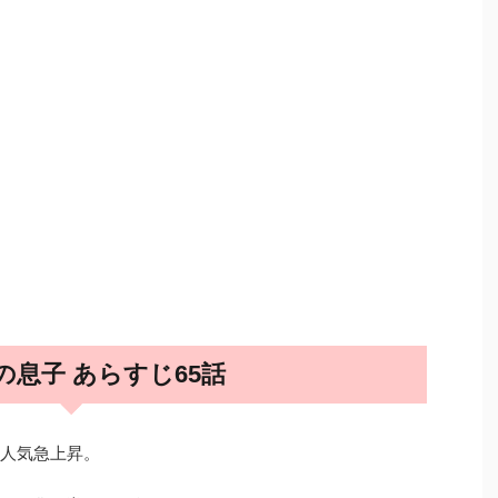
の息子 あらすじ65話
り人気急上昇。