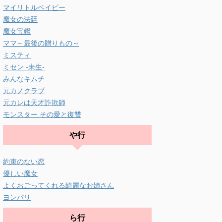
マイリトルベイビー
魔女の法廷
魔女宝鑑
ママ～最後の贈りもの～
ミスティ
ミセン -未生-
みんなキムチ
元カノクラブ
元カレは天才詐欺師
モンスター その愛と復讐
や行
約束のない恋
優しい魔女
よくおごってくれる綺麗なお姉さん
ヨンパリ
ら行