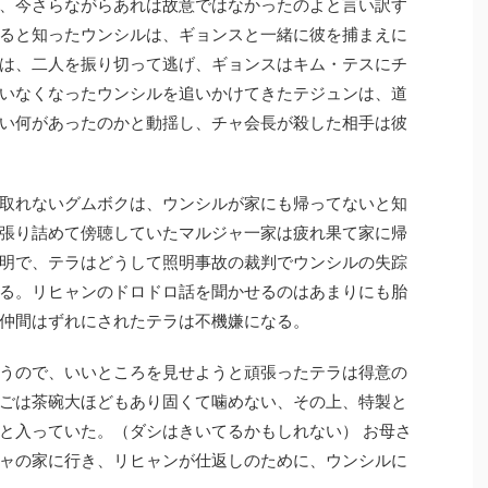
、今さらながらあれは故意ではなかったのよと言い訳す
ると知ったウンシルは、ギョンスと一緒に彼を捕まえに
は、二人を振り切って逃げ、ギョンスはキム・テスにチ
いなくなったウンシルを追いかけてきたテジュンは、道
い何があったのかと動揺し、チャ会長が殺した相手は彼
取れないグムボクは、ウンシルが家にも帰ってないと知
張り詰めて傍聴していたマルジャ一家は疲れ果て家に帰
明で、テラはどうして照明事故の裁判でウンシルの失踪
る。リヒャンのドロドロ話を聞かせるのはあまりにも胎
仲間はずれにされたテラは不機嫌になる。
うので、いいところを見せようと頑張ったテラは得意の
ごは茶碗大ほどもあり固くて噛めない、その上、特製と
と入っていた。（ダシはきいてるかもしれない） お母さ
ャの家に行き、リヒャンが仕返しのために、ウンシルに