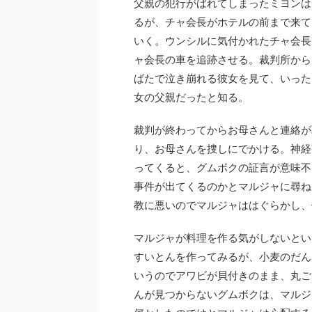
父親の犯行がばれてしまったミヨンは
るが、チャ会長がホテルの前まで来て
いく。ウンシルに気付かれたチャ会長
ャ会長の車を追跡させる。裁判所から
ばたで泣き崩れる彼女を見て、いった
女の父親だったと知る。
裁判が終わってからお母さんと連絡が
り、お母さんを捜しにでかける。神経
ってくると、グムボクの証言が意味不
事件が出てくるのかとマルジャに尋ね
教に悪いのでマルジャははぐらかし、
マルジャが料理を作る気がしないとい
すいとんを作ってみるが、小麦のだん
いうのでアワビが貝付きのまま、丸ご
んが見つからないグムボクは、マルジ