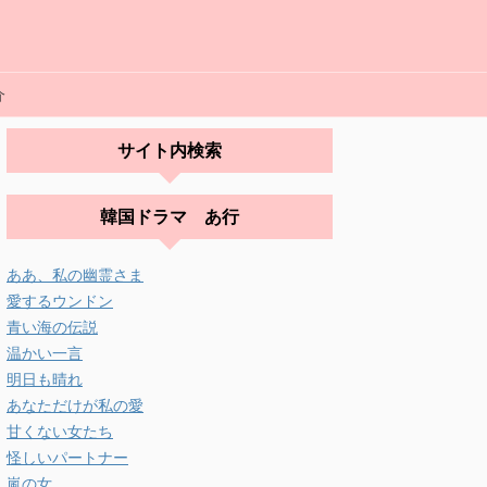
介
サイト内検索
韓国ドラマ あ行
ああ、私の幽霊さま
愛するウンドン
青い海の伝説
温かい一言
明日も晴れ
あなただけが私の愛
甘くない女たち
怪しいパートナー
嵐の女