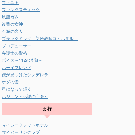
ファユギ
ファンタスティック
風船ガム
復讐の女神
不滅の恋人
ブラックドッグ～新米教師コ・ハヌル～
プロデューサー
弁護士の資格
ボイス～112の奇跡～
ボーイフレンド
僕が見つけたシンデレラ
ホグの愛
星になって輝く
ホジュン～伝説の心医～
ま行
マイシークレットホテル
マイヒーリングラブ