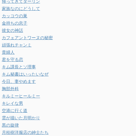
帰ってきてダーリン
家族なのにどうして
カッコウの巣
金持ちの息子
彼女の神話
カフェアントワーヌの秘密
頑張れチャンミ
貴婦人
君を守る恋
キム課長とソ理事
キム秘書はいったいなぜ
今日、妻やめます
胸部外科
キルミーヒールミー
キレイな男
空港に行く道
雲が描いた月明かり
黒の旋律
月桂樹洋服店の紳士たち