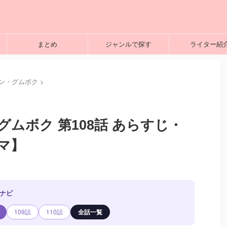
まとめ
ジャンルで探す
ライター紹
ン・グムボク
>
ムボク 第108話 あらすじ・
マ】
数ナビ
109話
110話
全話一覧