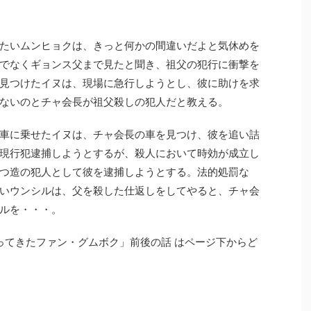
たいムンヒョクは、きっと何かの間違いだよと気休めを
でなくギョンス父まで見たと聞き、祖父の犯行に衝撃を
見つけたイヌは、現場に急行しようとし、彼に助けを求
ないのとチャ会長が祖父殺しの犯人だと教える。
車に乗せたイヌは、チャ会長の車を見つけ、彼を追い詰
現行犯逮捕しようとするが、殺人において時効が成立し
つ造の犯人として彼を逮捕しようとする。法的処罰な
いウンシルは、父を殺した仕返しをしてやると、チャ会
ルを・・・。
帰ってきたファン・グムボク」前後の話 はページ下からど