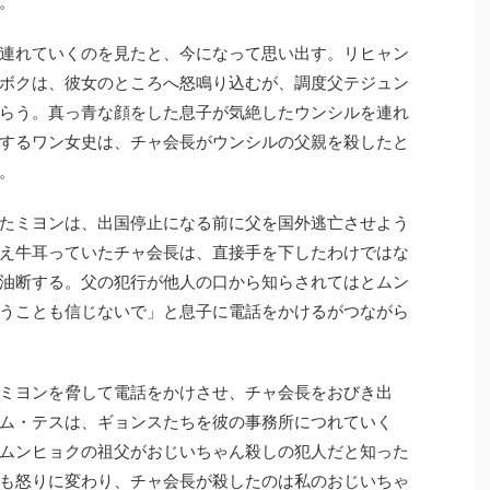
。
連れていくのを見たと、今になって思い出す。リヒャン
ボクは、彼女のところへ怒鳴り込むが、調度父テジュン
らう。真っ青な顔をした息子が気絶したウンシルを連れ
するワン女史は、チャ会長がウンシルの父親を殺したと
。
たミヨンは、出国停止になる前に父を国外逃亡させよう
え牛耳っていたチャ会長は、直接手を下したわけではな
油断する。父の犯行が他人の口から知らされてはとムン
うことも信じないで」と息子に電話をかけるがつながら
ミヨンを脅して電話をかけさせ、チャ会長をおびき出
ム・テスは、ギョンスたちを彼の事務所につれていく
ムンヒョクの祖父がおじいちゃん殺しの犯人だと知った
も怒りに変わり、チャ会長が殺したのは私のおじいちゃ