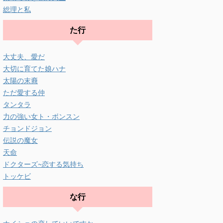
総理と私
た行
大丈夫、愛だ
大切に育てた娘ハナ
太陽の末裔
ただ愛する仲
タンタラ
力の強い女ト・ボンスン
チョンドジョン
伝説の魔女
天命
ドクターズ~恋する気持ち
トッケビ
な行