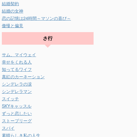
結婚契約
結婚の女神
恋の記憶は24時間～マソンの喜び～
傲慢と偏見
さ行
サム、マイウェイ
幸せをくれる人
知ってるワイフ
真紅のカーネーション
シンデレラの涙
シンデレラマン
スイッチ
SKYキャッスル
ずっと恋したい
ストーブリーグ
スパイ
素晴らしき私の人生