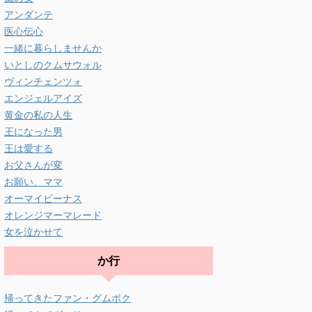
アンダンテ
医心伝心
一緒に暮らしませんか
いとしのクムサウォル
ヴィンチェンツォ
エンジェルアイズ
黄金の私の人生
王になった男
王は愛する
お父さんが変
お願い、ママ
オーマイビーナス
オレンジマーマレード
女を泣かせて
か行
帰ってきたファン・グムボク