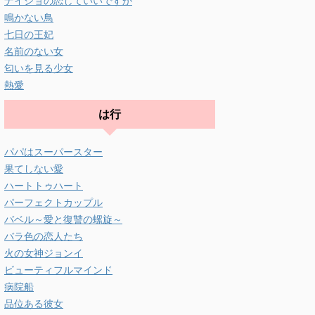
ナイショの恋していいですか
鳴かない鳥
七日の王妃
名前のない女
匂いを見る少女
熱愛
は行
パパはスーパースター
果てしない愛
ハートトゥハート
パーフェクトカップル
バベル～愛と復讐の螺旋～
バラ色の恋人たち
火の女神ジョンイ
ビューティフルマインド
病院船
品位ある彼女