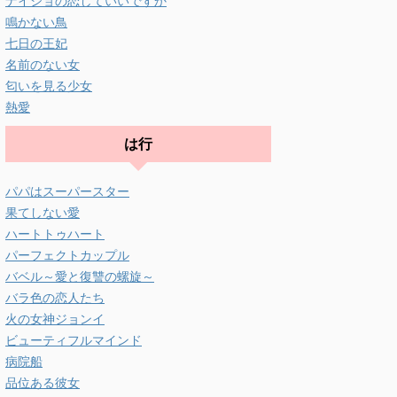
ナイショの恋していいですか
鳴かない鳥
七日の王妃
名前のない女
匂いを見る少女
熱愛
は行
パパはスーパースター
果てしない愛
ハートトゥハート
パーフェクトカップル
バベル～愛と復讐の螺旋～
バラ色の恋人たち
火の女神ジョンイ
ビューティフルマインド
病院船
品位ある彼女