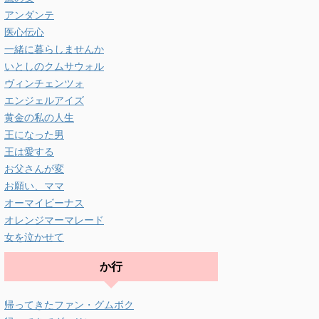
アンダンテ
医心伝心
一緒に暮らしませんか
いとしのクムサウォル
ヴィンチェンツォ
エンジェルアイズ
黄金の私の人生
王になった男
王は愛する
お父さんが変
お願い、ママ
オーマイビーナス
オレンジマーマレード
女を泣かせて
か行
帰ってきたファン・グムボク