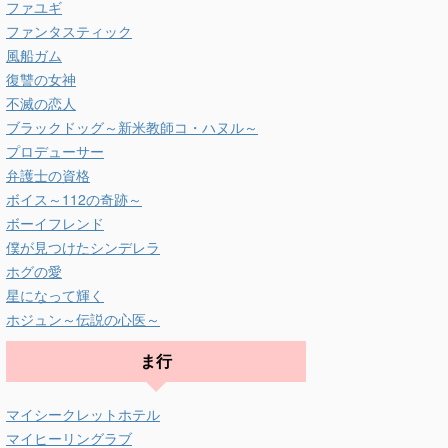
ファユギ
ファンタスティック
風船ガム
復讐の女神
不滅の恋人
ブラックドッグ～新米教師コ・ハヌル～
プロデューサー
弁護士の資格
ボイス～112の奇跡～
ボーイフレンド
僕が見つけたシンデレラ
ホグの愛
星になって輝く
ホジュン～伝説の心医～
ま行
マイシークレットホテル
マイヒーリングラブ