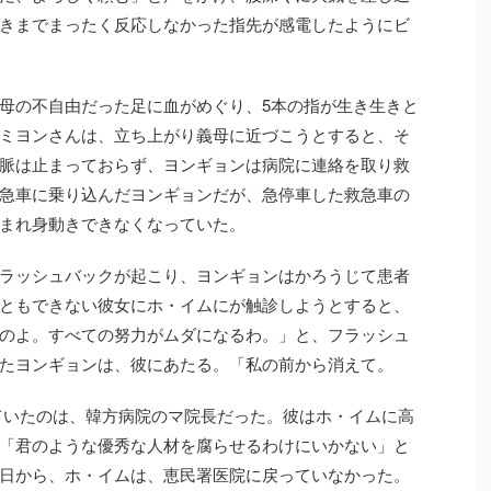
きまでまったく反応しなかった指先が感電したようにビ
母の不自由だった足に血がめぐり、5本の指が生き生きと
ミヨンさんは、立ち上がり義母に近づこうとすると、そ
脈は止まっておらず、ヨンギョンは病院に連絡を取り救
急車に乗り込んだヨンギョンだが、急停車した救急車の
まれ身動きできなくなっていた。
ラッシュバックが起こり、ヨンギョンはかろうじて患者
ともできない彼女にホ・イムにが触診しようとすると、
のよ。すべての努力がムダになるわ。」と、フラッシュ
たヨンギョンは、彼にあたる。「私の前から消えて。
ていたのは、韓方病院のマ院長だった。彼はホ・イムに高
「君のような優秀な人材を腐らせるわけにいかない」と
日から、ホ・イムは、恵民署医院に戻っていなかった。