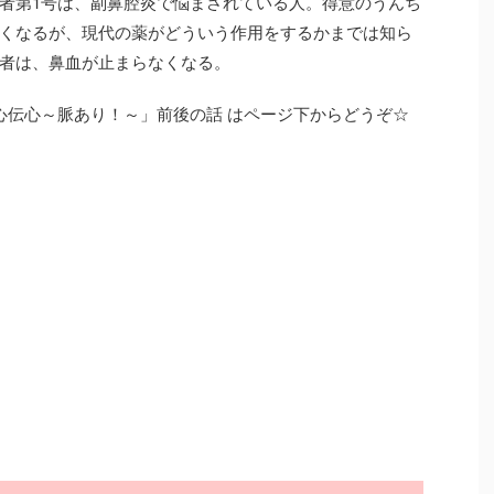
者第1号は、副鼻腔炎で悩まされている人。得意のうんち
くなるが、現代の薬がどういう作用をするかまでは知ら
者は、鼻血が止まらなくなる。
医心伝心～脈あり！～」前後の話 はページ下からどうぞ☆