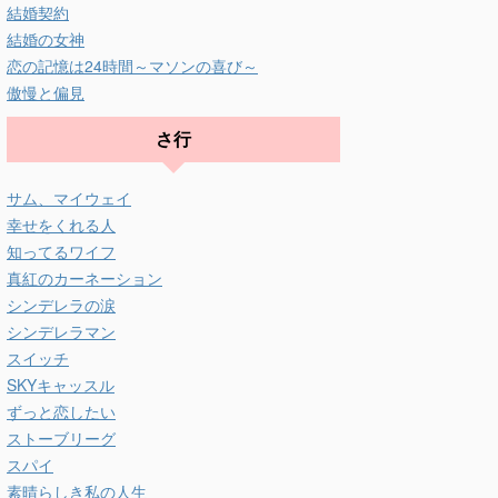
結婚契約
結婚の女神
恋の記憶は24時間～マソンの喜び～
傲慢と偏見
さ行
サム、マイウェイ
幸せをくれる人
知ってるワイフ
真紅のカーネーション
シンデレラの涙
シンデレラマン
スイッチ
SKYキャッスル
ずっと恋したい
ストーブリーグ
スパイ
素晴らしき私の人生