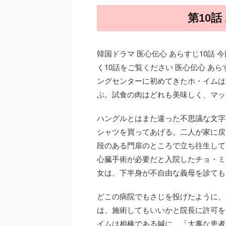
第10
韓国ドラマ 医心伝心 あらすじ10話 
く10話をご覧ください 医心伝心 あら
ングセンターに初めてきたホ・イムは
ぶ。試食の肉はどれも美味しく、マッ
ハングルとはまた違った不思議な文字
シャツを買ってあげる。二人が家に戻
段のある門扉のところで立ち往生して
心臓手術が必要だと入院したチョ・ミ
女は、下半身が不自由な義母を診ても
どこの病院でもさじを投げたように、
は、施術してもいいかと院長に許可を
イムは相棒である鍼に、「大事な患者