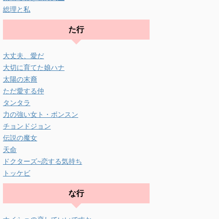
総理と私
た行
大丈夫、愛だ
大切に育てた娘ハナ
太陽の末裔
ただ愛する仲
タンタラ
力の強い女ト・ボンスン
チョンドジョン
伝説の魔女
天命
ドクターズ~恋する気持ち
トッケビ
な行