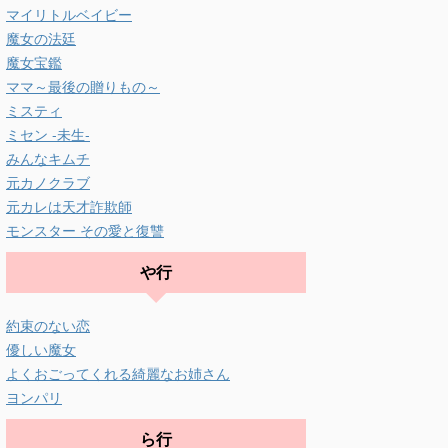
マイリトルベイビー
魔女の法廷
魔女宝鑑
ママ～最後の贈りもの～
ミスティ
ミセン -未生-
みんなキムチ
元カノクラブ
元カレは天才詐欺師
モンスター その愛と復讐
や行
約束のない恋
優しい魔女
よくおごってくれる綺麗なお姉さん
ヨンパリ
ら行