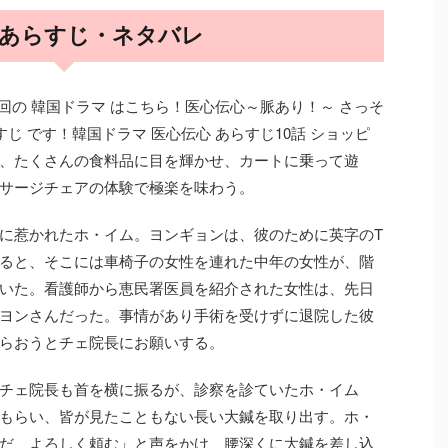
話 あらすじ・ネタバレ
今回の 韓国ドラマ はこちら！医心伝心～脈あり！～ さっそ
すじ です！韓国ドラマ 医心伝心 あらすじ10話 ショッピ
、たくさんの食料品に目を輝かせ、カートに乗って遊
サージチェアの体験で極楽を味わう。
に惹かれたホ・イム。ヨンギョンは、彼のために英字のT
ると、そこには車椅子の女性を連れた中年の女性が、階
いた。看護師から恵民署医員を紹介された女性は、先日
ヨンさんだった。事情があり手術を受けずに退院した彼
らおうとチェ院長にお願いする。
チェ院長も首を横に振るが、診察を診ていたホ・イム
もらい、皆が見たこともない長い大鍼を取り出す。ホ・
だ、よろしく頼む」と声をかけ、腰深くに大鍼を差し込