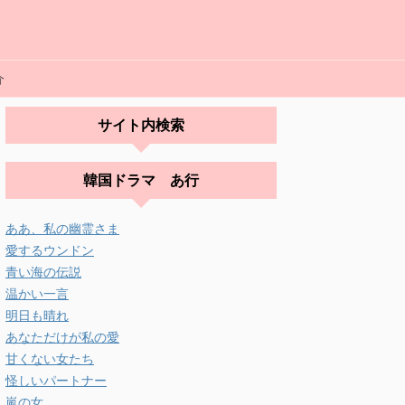
介
サイト内検索
韓国ドラマ あ行
ああ、私の幽霊さま
愛するウンドン
青い海の伝説
温かい一言
明日も晴れ
あなただけが私の愛
甘くない女たち
怪しいパートナー
嵐の女