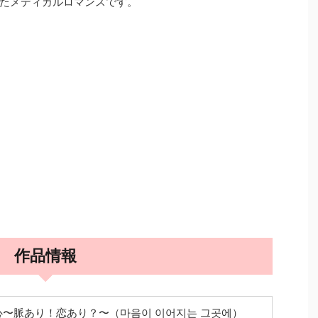
たメディカルロマンスです。
作品情報
心〜脈あり！恋あり？〜（마음이 이어지는 그곳에）