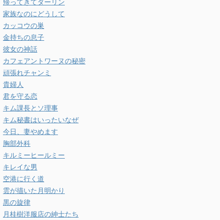
帰ってきてダーリン
家族なのにどうして
カッコウの巣
金持ちの息子
彼女の神話
カフェアントワーヌの秘密
頑張れチャンミ
貴婦人
君を守る恋
キム課長とソ理事
キム秘書はいったいなぜ
今日、妻やめます
胸部外科
キルミーヒールミー
キレイな男
空港に行く道
雲が描いた月明かり
黒の旋律
月桂樹洋服店の紳士たち