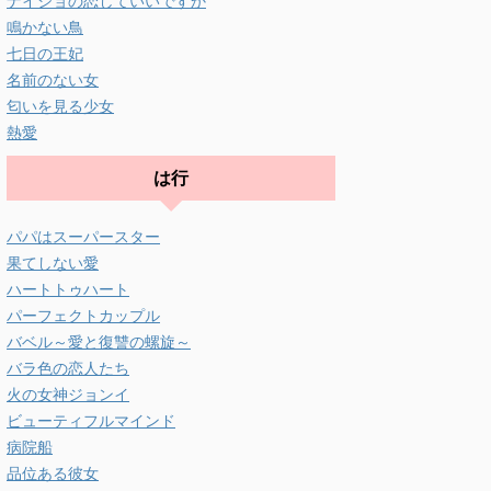
ナイショの恋していいですか
鳴かない鳥
七日の王妃
名前のない女
匂いを見る少女
熱愛
は行
パパはスーパースター
果てしない愛
ハートトゥハート
パーフェクトカップル
バベル～愛と復讐の螺旋～
バラ色の恋人たち
火の女神ジョンイ
ビューティフルマインド
病院船
品位ある彼女