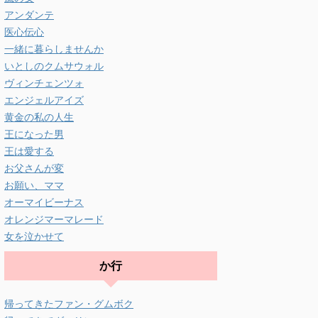
アンダンテ
医心伝心
一緒に暮らしませんか
いとしのクムサウォル
ヴィンチェンツォ
エンジェルアイズ
黄金の私の人生
王になった男
王は愛する
お父さんが変
お願い、ママ
オーマイビーナス
オレンジマーマレード
女を泣かせて
か行
帰ってきたファン・グムボク