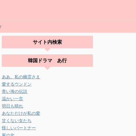
介
サイト内検索
韓国ドラマ あ行
ああ、私の幽霊さま
愛するウンドン
青い海の伝説
温かい一言
明日も晴れ
あなただけが私の愛
甘くない女たち
怪しいパートナー
嵐の女