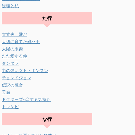
総理と私
た行
大丈夫、愛だ
大切に育てた娘ハナ
太陽の末裔
ただ愛する仲
タンタラ
力の強い女ト・ボンスン
チョンドジョン
伝説の魔女
天命
ドクターズ~恋する気持ち
トッケビ
な行