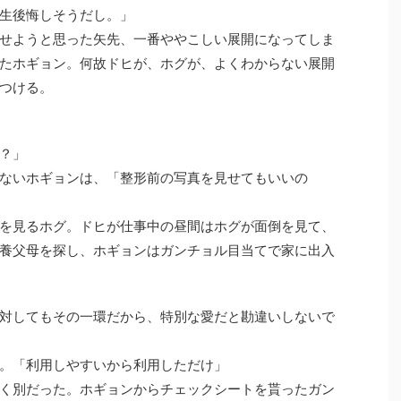
生後悔しそうだし。」
せようと思った矢先、一番ややこしい展開になってしま
たホギョン。何故ドヒが、ホグが、よくわからない展開
つける。
？」
ないホギョンは、「整形前の写真を見せてもいいの
を見るホグ。ドヒが仕事中の昼間はホグが面倒を見て、
養父母を探し、ホギョンはガンチョル目当てで家に出入
対してもその一環だから、特別な愛だと勘違いしないで
。「利用しやすいから利用しただけ」
く別だった。ホギョンからチェックシートを貰ったガン