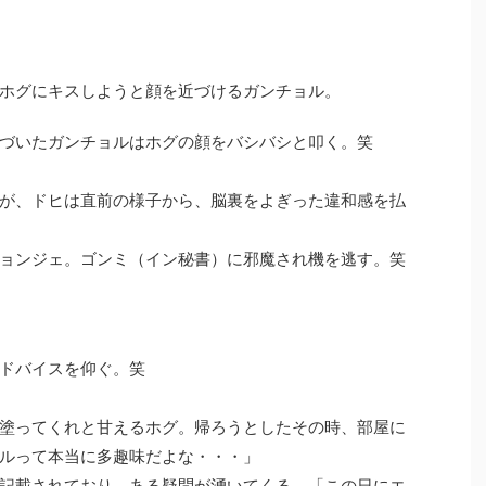
ホグにキスしようと顔を近づけるガンチョル。
づいたガンチョルはホグの顔をバシバシと叩く。笑
が、ドヒは直前の様子から、脳裏をよぎった違和感を払
ョンジェ。ゴンミ（イン秘書）に邪魔され機を逃す。笑
ドバイスを仰ぐ。笑
塗ってくれと甘えるホグ。帰ろうとしたその時、部屋に
ルって本当に多趣味だよな・・・」
記載されており、ある疑問が湧いてくる。「この日にエ