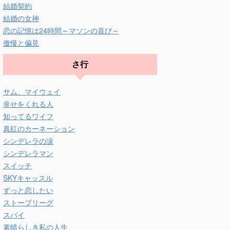
結婚契約
結婚の女神
恋の記憶は24時間～マソンの喜び～
傲慢と偏見
さ行
サム、マイウェイ
幸せをくれる人
知ってるワイフ
真紅のカーネーション
シンデレラの涙
シンデレラマン
スイッチ
SKYキャッスル
ずっと恋したい
ストーブリーグ
スパイ
素晴らしき私の人生