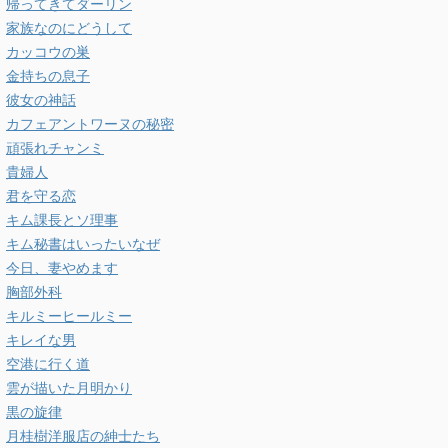
帰ってきてダーリン
家族なのにどうして
カッコウの巣
金持ちの息子
彼女の神話
カフェアントワーヌの秘密
頑張れチャンミ
貴婦人
君を守る恋
キム課長とソ理事
キム秘書はいったいなぜ
今日、妻やめます
胸部外科
キルミーヒールミー
キレイな男
空港に行く道
雲が描いた月明かり
黒の旋律
月桂樹洋服店の紳士たち