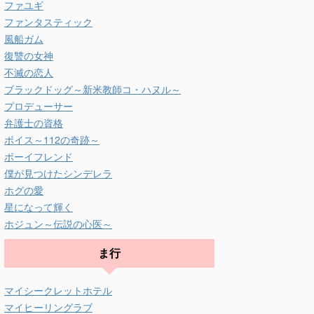
ファユギ
ファンタスティック
風船ガム
復讐の女神
不滅の恋人
ブラックドッグ～新米教師コ・ハヌル～
プロデューサー
弁護士の資格
ボイス～112の奇跡～
ボーイフレンド
僕が見つけたシンデレラ
ホグの愛
星になって輝く
ホジュン～伝説の心医～
ま行
マイシークレットホテル
マイヒーリングラブ