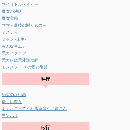
マイリトルベイビー
魔女の法廷
魔女宝鑑
ママ～最後の贈りもの～
ミスティ
ミセン -未生-
みんなキムチ
元カノクラブ
元カレは天才詐欺師
モンスター その愛と復讐
や行
約束のない恋
優しい魔女
よくおごってくれる綺麗なお姉さん
ヨンパリ
ら行