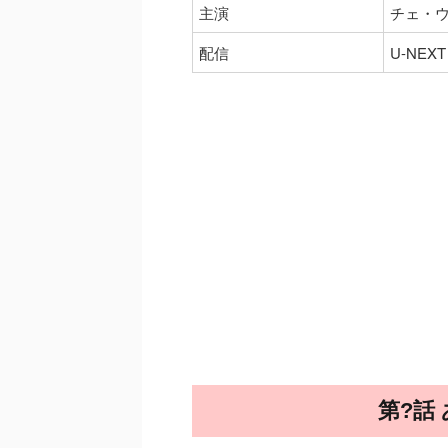
主演
チェ・
配信
U-NEXT
第?話