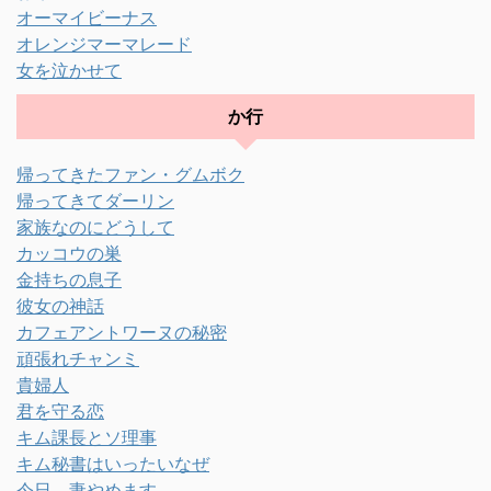
オーマイビーナス
オレンジマーマレード
女を泣かせて
か行
帰ってきたファン・グムボク
帰ってきてダーリン
家族なのにどうして
カッコウの巣
金持ちの息子
彼女の神話
カフェアントワーヌの秘密
頑張れチャンミ
貴婦人
君を守る恋
キム課長とソ理事
キム秘書はいったいなぜ
今日、妻やめます