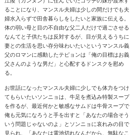
江陵（カンヌン）に住んでいたゴッチの妹が渡米す
ることになり、マンスル夫婦は少しの間だけでも夫
婦水入らずで田舎暮らしをしたいと家族に伝える。
体の弱い母と目の不自由な父二人だけで過ごさせる
なんてと子供たちは反対するが、目が見えるうちに
妻との生活を思い存分味わいたいというマンスル義
父のロマンに感動したテピョンは「俺の目標はお義
父さんのような男だ」と心配するドンスクを慰め
る。
お世話になったマンスル夫婦に少しでも体力をつけ
てもらいたいソンニョは、牛足を煮込み特製スープ
を作るが、最近何かと敏感なサムドは牛骨スープで
俺も元気になろうと手を出すと「あなたの場合そう
いう問題じゃないのよ」とソンニョに哀れみの目で
見られ、「あなたは電池切れなんだから、無駄なこ