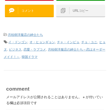
コメント
URLコピー
-
月桂樹洋服店の紳士たち
-
イ・ドンゴン
,
オ・ヒョンギョン
,
チャ・インピョ
,
チョ・ユニ
,
ヒョ
ヌ
,
ビジネス
,
恋愛・ラブコメ
,
月桂樹洋服店の紳士たち～恋はオーダー
メイド！～
,
韓国ドラマ
comment
メールアドレスが公開されることはありません。
※
が付いてい
る欄は必須項目です