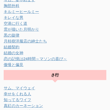
胸部外科
キルミーヒールミー
キレイな男
空港に行く道
雲が描いた月明かり
黒の旋律
月桂樹洋服店の紳士たち
結婚契約
結婚の女神
恋の記憶は24時間～マソンの喜び～
傲慢と偏見
さ行
サム、マイウェイ
幸せをくれる人
知ってるワイフ
真紅のカーネーション