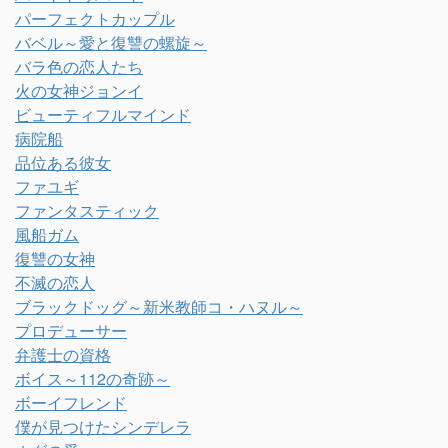
パーフェクトカップル
バベル～愛と復讐の螺旋～
バラ色の恋人たち
火の女神ジョンイ
ビューティフルマインド
病院船
品位ある彼女
ファユギ
ファンタスティック
風船ガム
復讐の女神
不滅の恋人
ブラックドッグ～新米教師コ・ハヌル～
プロデューサー
弁護士の資格
ボイス～112の奇跡～
ボーイフレンド
僕が見つけたシンデレラ