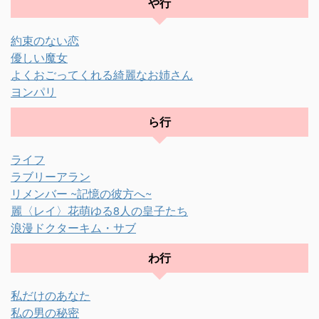
や行
約束のない恋
優しい魔女
よくおごってくれる綺麗なお姉さん
ヨンパリ
ら行
ライフ
ラブリーアラン
リメンバー ~記憶の彼方へ~
麗〈レイ〉花萌ゆる8人の皇子たち
浪漫ドクターキム・サブ
わ行
私だけのあなた
私の男の秘密