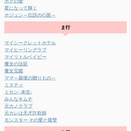
ホグの愛
星になって輝く
ホジュン～伝説の心医～
ま行
マイシークレットホテル
マイヒーリングラブ
マイリトルベイビー
魔女の法廷
魔女宝鑑
ママ～最後の贈りもの～
ミスティ
ミセン -未生-
みんなキムチ
元カノクラブ
元カレは天才詐欺師
モンスター その愛と復讐