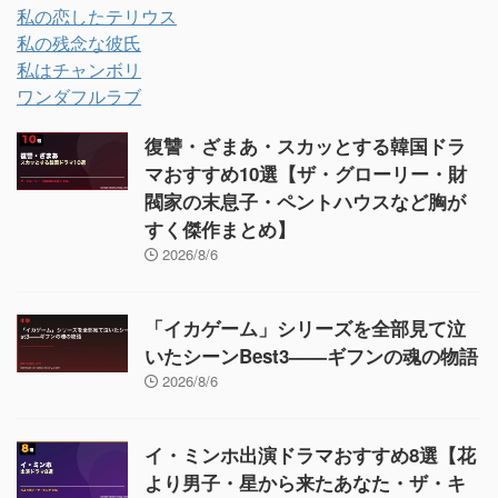
私の恋したテリウス
私の残念な彼氏
私はチャンボリ
ワンダフルラブ
復讐・ざまあ・スカッとする韓国ドラ
マおすすめ10選【ザ・グローリー・財
閥家の末息子・ペントハウスなど胸が
すく傑作まとめ】
2026/8/6
「イカゲーム」シリーズを全部見て泣
いたシーンBest3——ギフンの魂の物語
2026/8/6
イ・ミンホ出演ドラマおすすめ8選【花
より男子・星から来たあなた・ザ・キ