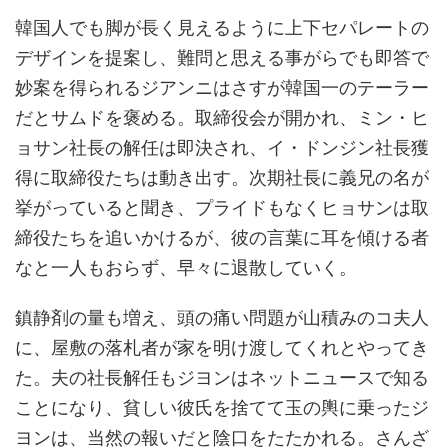
韓国人でも脚が長く見えるように上下セパレートの
デザインを提案し、難問と思える事がらでも即答で
妙案を得られるジアンニはさすが韓国一のテーラー
だとサムドを褒める。取締役会が開かれ、ミン・ヒ
ョサン社長の解任は即決され、イ・ドンジン社長獲
得に取締役たちは動き出す。次期社長に義兄の名が
挙がっていると聞き、プライドもなくヒョサンは取
締役たちを追いかけるが、彼の言葉に耳を傾ける者
なと一人もおらず、早々に退散していく。
鎮静剤の量も増え、頭の痛い問題が山積みのコ夫人
に、屋敷の落札者が家を明け渡してくれとやってき
た。夫の社長解任もジヨンはネットニュースで知る
ことになり、貧しい彼氏を捨てて玉の輿に乗ったジ
ヨンは、当然の報いだと陰口をたたかれる。さんざ