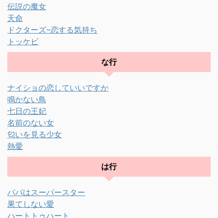
伝説の魔女
天命
ドクターズ~恋する気持ち
トッケビ
な行
ナイショの恋していいですか
鳴かない鳥
七日の王妃
名前のない女
匂いを見る少女
熱愛
は行
パパはスーパースター
果てしない愛
ハートトゥハート