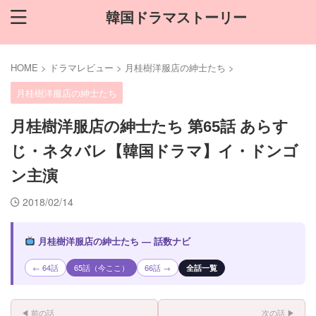
韓国ドラマストーリー
HOME
>
ドラマレビュー
>
月桂樹洋服店の紳士たち
>
月桂樹洋服店の紳士たち
月桂樹洋服店の紳士たち 第65話 あらす
じ・ネタバレ【韓国ドラマ】イ・ドンゴ
ン主演
2018/02/14
月桂樹洋服店の紳士たち — 話数ナビ
← 64話
65話（今ここ）
66話 →
全話一覧
◀ 前の話
次の話 ▶