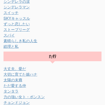
シンデレラの涙
シンデレラマン
スイッチ
SKYキャッスル
ずっと恋したい
ストーブリーグ
スパイ
素晴らしき私の人生
総理と私
た行
大丈夫、愛だ
大切に育てた娘ハナ
太陽の末裔
ただ愛する仲
タンタラ
力の強い女ト・ボンスン
チョンドジョン