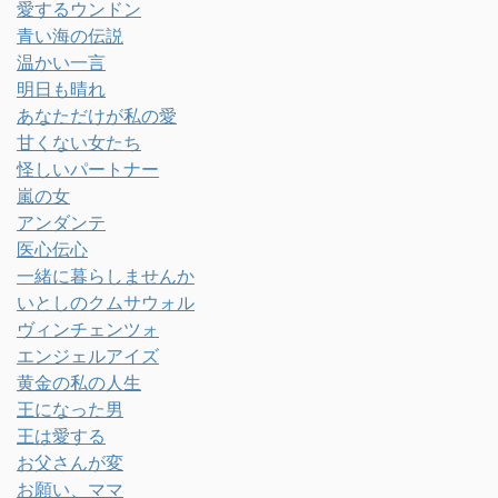
愛するウンドン
青い海の伝説
温かい一言
明日も晴れ
あなただけが私の愛
甘くない女たち
怪しいパートナー
嵐の女
アンダンテ
医心伝心
一緒に暮らしませんか
いとしのクムサウォル
ヴィンチェンツォ
エンジェルアイズ
黄金の私の人生
王になった男
王は愛する
お父さんが変
お願い、ママ