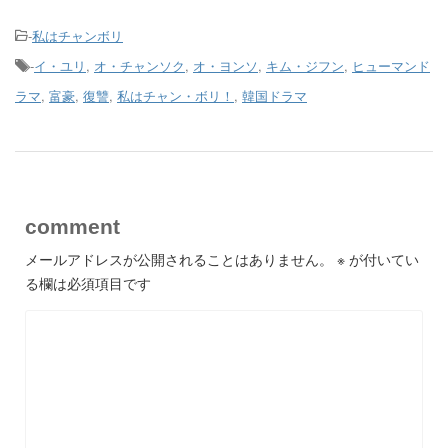
-
私はチャンボリ
-
イ・ユリ
,
オ・チャンソク
,
オ・ヨンソ
,
キム・ジフン
,
ヒューマンド
ラマ
,
富豪
,
復讐
,
私はチャン・ボリ！
,
韓国ドラマ
comment
メールアドレスが公開されることはありません。
※
が付いてい
る欄は必須項目です