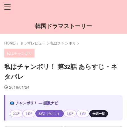
韓国ドラマストーリー
HOME
>
ドラマレビュー
>
私はチャンボリ
>
私はチャンボリ
私はチャンボリ！ 第32話 あらすじ・ネ
タバレ
2016/01/24
チャンボリ！ — 話数ナビ
30話
31話
32話（今ここ）
33話
34話
全話一覧