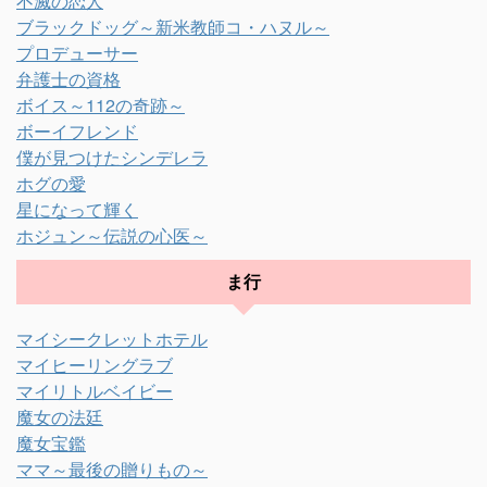
不滅の恋人
ブラックドッグ～新米教師コ・ハヌル～
プロデューサー
弁護士の資格
ボイス～112の奇跡～
ボーイフレンド
僕が見つけたシンデレラ
ホグの愛
星になって輝く
ホジュン～伝説の心医～
ま行
マイシークレットホテル
マイヒーリングラブ
マイリトルベイビー
魔女の法廷
魔女宝鑑
ママ～最後の贈りもの～