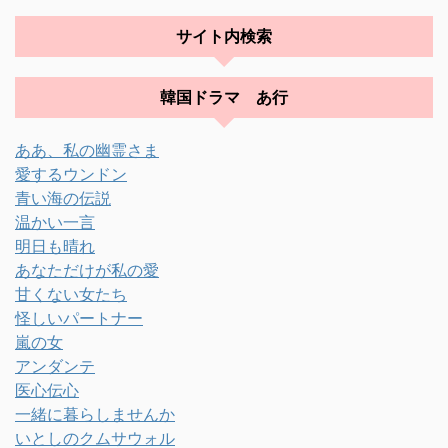
サイト内検索
韓国ドラマ あ行
ああ、私の幽霊さま
愛するウンドン
青い海の伝説
温かい一言
明日も晴れ
あなただけが私の愛
甘くない女たち
怪しいパートナー
嵐の女
アンダンテ
医心伝心
一緒に暮らしませんか
いとしのクムサウォル