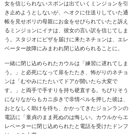
女を信じられないスボンは出ていくミンジョンを引
き止めようとしないが、ヘオクに仕送りしていた通
帳を見せボリの母親にお金をせびられていたと訴え
るミンジョンにイナは、彼女の言い訳を信じてしま
う。スタジオにピザを届けに来たネチョンは、エレ
ベーター故障にみまわれ閉じ込められることに。
一緒に閉じ込められたカウルは「練習に遅れてしま
う。」と必死になって扉をたたき、怖がりのネチョ
ンは「むやみにたたいてドアが開いたら大変で
す。」と両手で手すりを持ち硬直する。ちびりそう
になりながらもカニ歩きで非情ベルを押した彼は、
おとなしく助けを待ち、かかってきたジョンランの
電話に「童貞のまま死ぬのは悔しい。カウルからエ
レベーターに閉じ込められたと電話を受けたドンフ