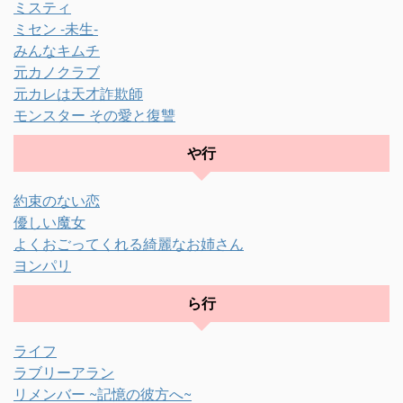
ミスティ
ミセン -未生-
みんなキムチ
元カノクラブ
元カレは天才詐欺師
モンスター その愛と復讐
や行
約束のない恋
優しい魔女
よくおごってくれる綺麗なお姉さん
ヨンパリ
ら行
ライフ
ラブリーアラン
リメンバー ~記憶の彼方へ~