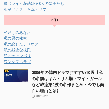
麗〈レイ〉花萌ゆる8人の皇子たち
浪漫ドクターキム・サブ
わ行
私だけのあなた
私の男の秘密
私の恋したテリウス
私の残念な彼氏
私はチャンボリ
ワンダフルラブ
2005年の韓国ドラマおすすめ10選【私
の名前はキム・サム順・マイ・ガール
など韓流第2波の名作まとめ・今でも面
白い理由とは】
2026/8/7