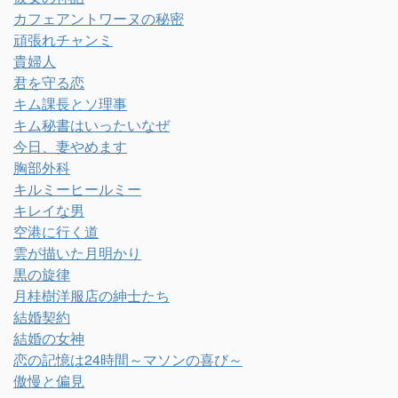
カフェアントワーヌの秘密
頑張れチャンミ
貴婦人
君を守る恋
キム課長とソ理事
キム秘書はいったいなぜ
今日、妻やめます
胸部外科
キルミーヒールミー
キレイな男
空港に行く道
雲が描いた月明かり
黒の旋律
月桂樹洋服店の紳士たち
結婚契約
結婚の女神
恋の記憶は24時間～マソンの喜び～
傲慢と偏見