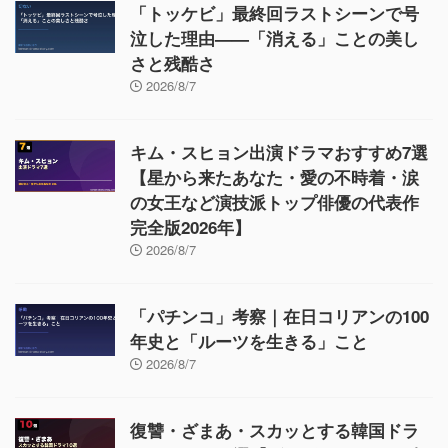
「トッケビ」最終回ラストシーンで号
泣した理由——「消える」ことの美し
さと残酷さ
2026/8/7
キム・スヒョン出演ドラマおすすめ7選
【星から来たあなた・愛の不時着・涙
の女王など演技派トップ俳優の代表作
完全版2026年】
2026/8/7
「パチンコ」考察｜在日コリアンの100
年史と「ルーツを生きる」こと
2026/8/7
復讐・ざまあ・スカッとする韓国ドラ