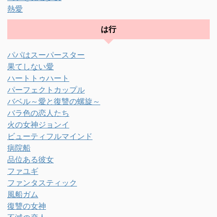
熱愛
は行
パパはスーパースター
果てしない愛
ハートトゥハート
パーフェクトカップル
バベル～愛と復讐の螺旋～
バラ色の恋人たち
火の女神ジョンイ
ビューティフルマインド
病院船
品位ある彼女
ファユギ
ファンタスティック
風船ガム
復讐の女神