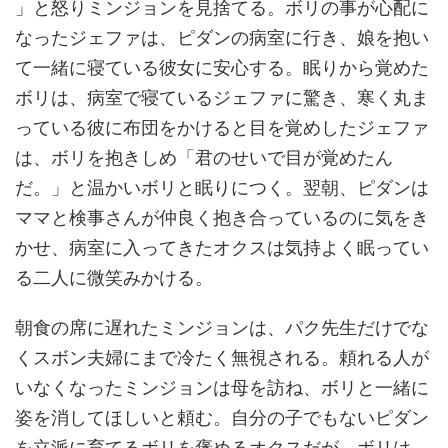
」と怒りミンジョンを見捨てる。ボリの事が心配に
なったジェファは、ピダンの病室に行き、娘を抱い
て一緒に寝ている彼女に安心する。眠りから覚めた
ボリは、病室で寝ているジェファに驚き、寒く丸ま
っている彼に布団をかけると目を覚めしたジェファ
は、ボリを抱きしめ「君のせいで目が覚めたん
だ。」と温かいボリと眠りにつく。翌朝、ピダンは
ママと検事さんが仲良く抱き合っているのに気をき
かせ、病室に入ってきたオクスは気持よく眠ってい
る二人に微笑みかける。
朝食の席に遅れたミンジョンは、パク先生だけでな
くスボン夫婦にまで冷たく無視される。頼れる人が
いなくなったミンジョンは母を訪ね、ボリと一緒に
姿を消してほしいと頼む。自分の子でもないピダン
を立派に育てるボリを褒めるオクスだが、ボリは、