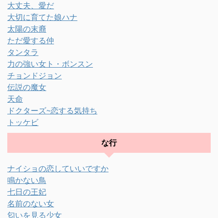
大丈夫、愛だ
大切に育てた娘ハナ
太陽の末裔
ただ愛する仲
タンタラ
力の強い女ト・ボンスン
チョンドジョン
伝説の魔女
天命
ドクターズ~恋する気持ち
トッケビ
な行
ナイショの恋していいですか
鳴かない鳥
七日の王妃
名前のない女
匂いを見る少女