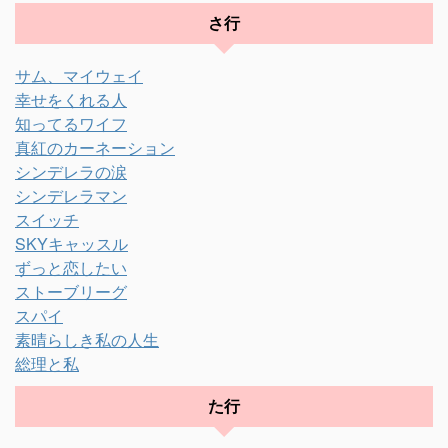
さ行
サム、マイウェイ
幸せをくれる人
知ってるワイフ
真紅のカーネーション
シンデレラの涙
シンデレラマン
スイッチ
SKYキャッスル
ずっと恋したい
ストーブリーグ
スパイ
素晴らしき私の人生
総理と私
た行