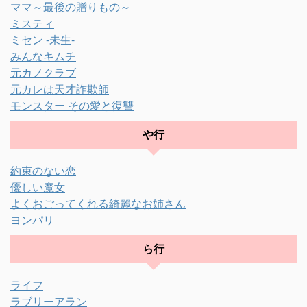
ママ～最後の贈りもの～
ミスティ
ミセン -未生-
みんなキムチ
元カノクラブ
元カレは天才詐欺師
モンスター その愛と復讐
や行
約束のない恋
優しい魔女
よくおごってくれる綺麗なお姉さん
ヨンパリ
ら行
ライフ
ラブリーアラン