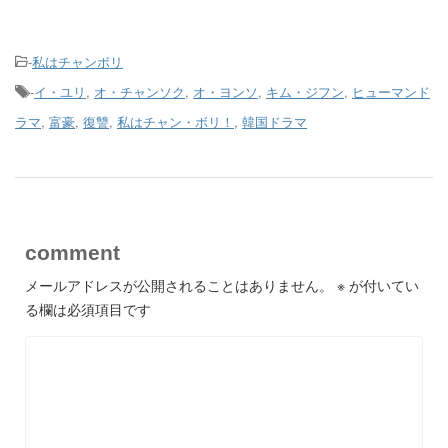
-
私はチャンボリ
-
イ・ユリ
,
オ・チャンソク
,
オ・ヨンソ
,
キム・ジフン
,
ヒューマンド
ラマ
,
富豪
,
復讐
,
私はチャン・ボリ！
,
韓国ドラマ
comment
メールアドレスが公開されることはありません。
※
が付いてい
る欄は必須項目です