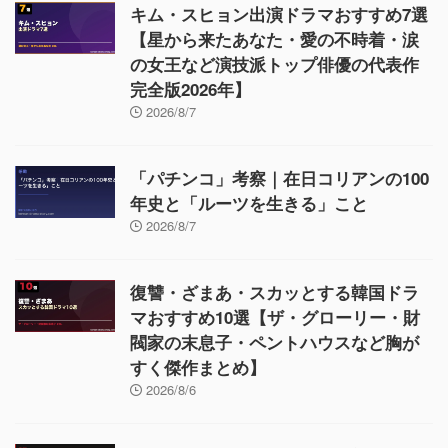
キム・スヒョン出演ドラマおすすめ7選
【星から来たあなた・愛の不時着・涙
の女王など演技派トップ俳優の代表作
完全版2026年】
2026/8/7
「パチンコ」考察｜在日コリアンの100
年史と「ルーツを生きる」こと
2026/8/7
復讐・ざまあ・スカッとする韓国ドラ
マおすすめ10選【ザ・グローリー・財
閥家の末息子・ペントハウスなど胸が
すく傑作まとめ】
2026/8/6