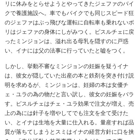
リに休みをとらせようとやってきたジェファのバイ
クで養護施設へ。車でもバイクでも同じスピード狂
のジェファはぶっ飛びな運転に自転車も乗れないボ
リはジェファの身体にしがみつく。ピスルチェに戻
ったミンジョンは、溢れ出る母乳を隠すのに戸惑
い、イナには父の法事に行っていたと嘘をつく。
しかし、挙動不審なミンジョンの妊娠を疑うイナ
は、彼女が隠していた出産の本と鉄剤を突き付け説
明を求めるが、ミンジョンは、妊婦の本は女優チ
ェ・ユラの為の物だと言い訳し、彼女の妊娠をバラ
す。ピスルチェはチェ・ユラ効果で注文が増え、売
上の為には針子を増やしてでも注文を全て受けた
い、とイナは生地を大量に仕入れる。量産すれば品
質が落ちてしまうとスミはイナの経営方針に口を挟