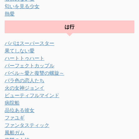
匂いを見る少女
熱愛
は行
パパはスーパースター
果てしない愛
ハートトゥハート
パーフェクトカップル
バベル～愛と復讐の螺旋～
バラ色の恋人たち
火の女神ジョンイ
ビューティフルマインド
病院船
品位ある彼女
ファユギ
ファンタスティック
風船ガム