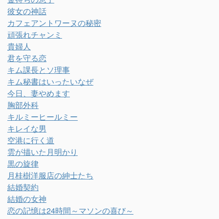
彼女の神話
カフェアントワーヌの秘密
頑張れチャンミ
貴婦人
君を守る恋
キム課長とソ理事
キム秘書はいったいなぜ
今日、妻やめます
胸部外科
キルミーヒールミー
キレイな男
空港に行く道
雲が描いた月明かり
黒の旋律
月桂樹洋服店の紳士たち
結婚契約
結婚の女神
恋の記憶は24時間～マソンの喜び～