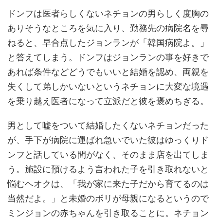
ドンフは医者らしくないネチョンの男らしく度胸の
ありそうなところを気に入り、勤務先の病院名を尋
ねると、早合点したジョンランが「韓国病院よ。」
と答えてしまう。ドンフはジョンランの事を好きで
あれば条件などどうでもいいと結婚を認め、両親を
失くして弟しかいないというネチョンに大変な境遇
を乗り越え医者になって立派だと彼を褒めちぎる。
男として嘘をついて結婚したくないネチョンだった
が、手下が病院に運ばれ急いでいた彼はゆっくりド
ンフと話している間がなく、そのまま店を出てしま
う。施設に預けるよう言われた子を引き取れないと
悩むヘオクは、「我が家に来た子だから育てるのは
当然だよ。」と未婚のボリが母親になるというので
ミンジョンの赤ちゃんを引き取ることに。ネチョン