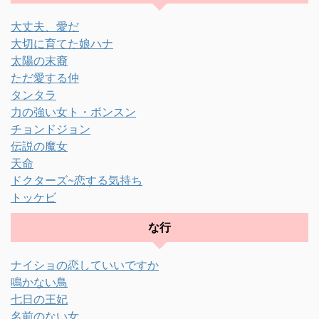
大丈夫、愛だ
大切に育てた娘ハナ
太陽の末裔
ただ愛する仲
タンタラ
力の強い女ト・ボンスン
チョンドジョン
伝説の魔女
天命
ドクターズ~恋する気持ち
トッケビ
な行
ナイショの恋していいですか
鳴かない鳥
七日の王妃
名前のない女