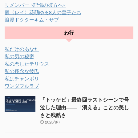
リメンバー ~記憶の彼方へ~
麗〈レイ〉花萌ゆる8人の皇子たち
浪漫ドクターキム・サブ
わ行
私だけのあなた
私の男の秘密
私の恋したテリウス
私の残念な彼氏
私はチャンボリ
ワンダフルラブ
「トッケビ」最終回ラストシーンで号
泣した理由——「消える」ことの美し
さと残酷さ
2026/8/7