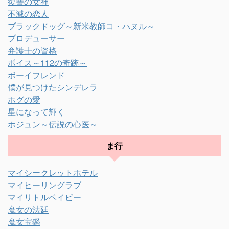
復讐の女神
不滅の恋人
ブラックドッグ～新米教師コ・ハヌル～
プロデューサー
弁護士の資格
ボイス～112の奇跡～
ボーイフレンド
僕が見つけたシンデレラ
ホグの愛
星になって輝く
ホジュン～伝説の心医～
ま行
マイシークレットホテル
マイヒーリングラブ
マイリトルベイビー
魔女の法廷
魔女宝鑑