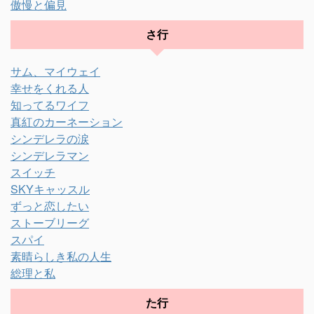
傲慢と偏見
さ行
サム、マイウェイ
幸せをくれる人
知ってるワイフ
真紅のカーネーション
シンデレラの涙
シンデレラマン
スイッチ
SKYキャッスル
ずっと恋したい
ストーブリーグ
スパイ
素晴らしき私の人生
総理と私
た行