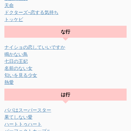
天命
ドクターズ~恋する気持ち
トッケビ
な行
ナイショの恋していいですか
鳴かない鳥
七日の王妃
名前のない女
匂いを見る少女
熱愛
は行
パパはスーパースター
果てしない愛
ハートトゥハート
パーフェクトカップル