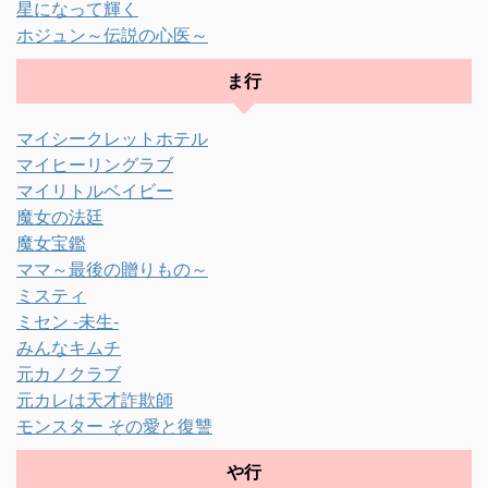
星になって輝く
ホジュン～伝説の心医～
ま行
マイシークレットホテル
マイヒーリングラブ
マイリトルベイビー
魔女の法廷
魔女宝鑑
ママ～最後の贈りもの～
ミスティ
ミセン -未生-
みんなキムチ
元カノクラブ
元カレは天才詐欺師
モンスター その愛と復讐
や行