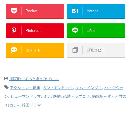
Pocket
Hatena
Pinterest
LINE
コメント
URLコピー
-
病院船～ずっと君のそばに～
-
アクション・刑事
,
カン・ミンヒョク
,
キム・インソク
,
ハ・ジウォ
ン
,
ヒューマンドラマ
,
ミナ
,
医療
,
恋愛・ラブコメ
,
病院船～ずっと君の
そばに～
,
韓国ドラマ