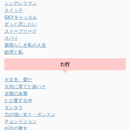
シンデレラマン
スイッチ
SKYキャッスル
ずっと恋したい
ストーブリーグ
スパイ
素晴らしき私の人生
総理と私
た行
大丈夫、愛だ
大切に育てた娘ハナ
太陽の末裔
ただ愛する仲
タンタラ
力の強い女ト・ボンスン
チョンドジョン
伝説の魔女