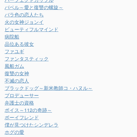
バベル～愛と復讐の螺旋～
バラ色の恋人たち
火の女神ジョンイ
ビューティフルマインド
病院船
品位ある彼女
ファユギ
ファンタスティック
風船ガム
復讐の女神
不滅の恋人
ブラックドッグ～新米教師コ・ハヌル～
プロデューサー
弁護士の資格
ボイス～112の奇跡～
ボーイフレンド
僕が見つけたシンデレラ
ホグの愛