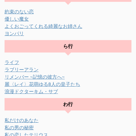
約束のない恋
優しい魔女
よくおごってくれる綺麗なお姉さん
ヨンパリ
ら行
ライフ
ラブリーアラン
リメンバー ~記憶の彼方へ~
麗〈レイ〉花萌ゆる8人の皇子たち
浪漫ドクターキム・サブ
わ行
私だけのあなた
私の男の秘密
私の恋したテリウス