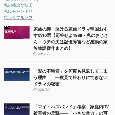
私の残念な彼氏
私はチャンボリ
ワンダフルラブ
家族の絆・泣ける家族ドラマ韓国おす
すめ10選【応答せよ1988・私のおじさ
ん・ウチの夫は記憶障害など感動の家
族物語傑作まとめ】
2026/8/9
「愛の不時着」を何度も見返してしま
う理由——一度見て終わりにできない
ドラマの秘密
2026/8/9
「マイ・ハズバンド」考察｜家庭内DV
被害者の反撃——「小さな暴力」の可