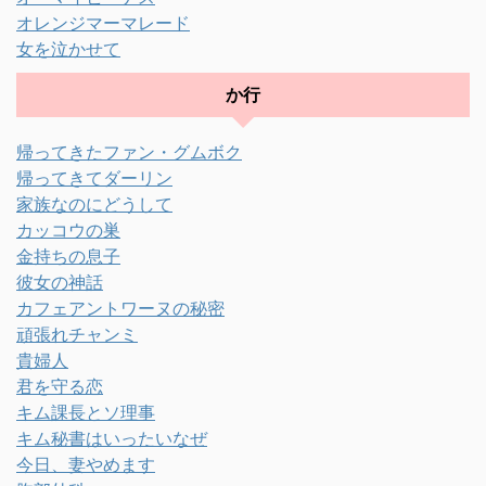
オレンジマーマレード
女を泣かせて
か行
帰ってきたファン・グムボク
帰ってきてダーリン
家族なのにどうして
カッコウの巣
金持ちの息子
彼女の神話
カフェアントワーヌの秘密
頑張れチャンミ
貴婦人
君を守る恋
キム課長とソ理事
キム秘書はいったいなぜ
今日、妻やめます