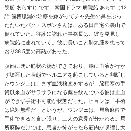
院船 あらすじ です！韓国ドラマ 病院船 あらすじ12
話 歯槽膿漏の治療を嫌がってチャ先生の鼻をぶっ
たたいたパク・スボンさんは、ある日自宅の裏山で
倒れていた。往診に訪れた事務長は、彼を発見し、
病院船に連れていく。彼は長いこと肺気腫を患って
おり38.5度の高熱があった。
腹部に硬い筋状の物ができており、腸に血液が行か
ず壊死した状態でヘルニアを起こしていると判断し
たウンジェは、まず血液検査をするが、脳梗塞の手
術以来血がサラサラになる薬を飲んでいる彼は止血
ができず手術不可能な状態だった。ヒョンは「手術
は絶対無理だ」というが、ウンジェは、局所麻酔で
手術できると言い張り、二人の意見が分かれる。局
所麻酔だけでは、患者が怖がったら筋肉が収縮し大