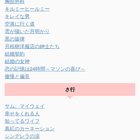
胸部外科
キルミーヒールミー
キレイな男
空港に行く道
雲が描いた月明かり
黒の旋律
月桂樹洋服店の紳士たち
結婚契約
結婚の女神
恋の記憶は24時間～マソンの喜び～
傲慢と偏見
さ行
サム、マイウェイ
幸せをくれる人
知ってるワイフ
真紅のカーネーション
シンデレラの涙