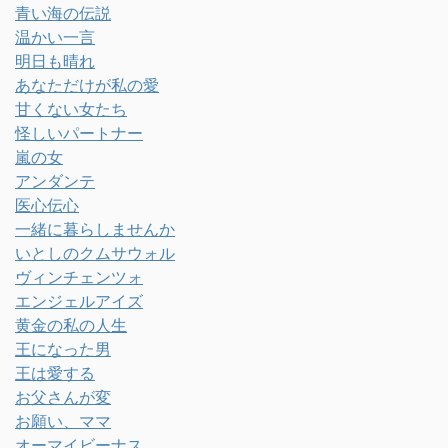
青い海の伝説
温かい一言
明日も晴れ
あなただけが私の愛
甘くない女たち
怪しいパートナー
嵐の女
アンダンテ
医心伝心
一緒に暮らしませんか
いとしのクムサウォル
ヴィンチェンツォ
エンジェルアイズ
黄金の私の人生
王になった男
王は愛する
お父さんが変
お願い、ママ
オーマイビーナス