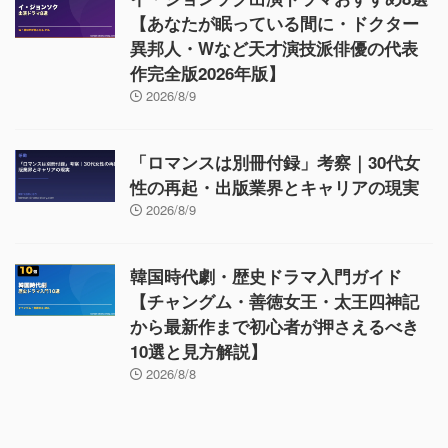
【あなたが眠っている間に・ドクター
異邦人・Wなど天才演技派俳優の代表
作完全版2026年版】
2026/8/9
「ロマンスは別冊付録」考察｜30代女
性の再起・出版業界とキャリアの現実
2026/8/9
韓国時代劇・歴史ドラマ入門ガイド
【チャングム・善徳女王・太王四神記
から最新作まで初心者が押さえるべき
10選と見方解説】
2026/8/8