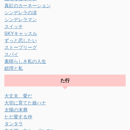
真紅のカーネーション
シンデレラの涙
シンデレラマン
スイッチ
SKYキャッスル
ずっと恋したい
ストーブリーグ
スパイ
素晴らしき私の人生
総理と私
た行
大丈夫、愛だ
大切に育てた娘ハナ
太陽の末裔
ただ愛する仲
タンタラ