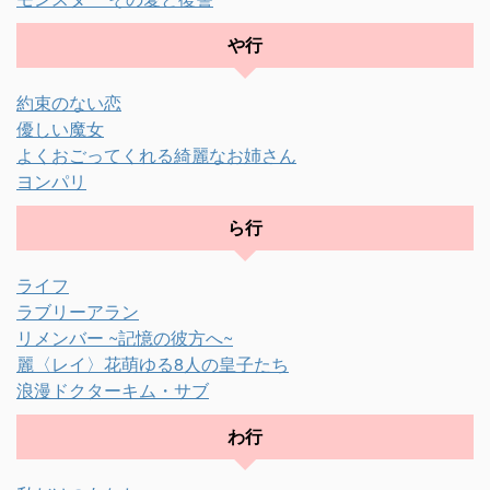
や行
約束のない恋
優しい魔女
よくおごってくれる綺麗なお姉さん
ヨンパリ
ら行
ライフ
ラブリーアラン
リメンバー ~記憶の彼方へ~
麗〈レイ〉花萌ゆる8人の皇子たち
浪漫ドクターキム・サブ
わ行