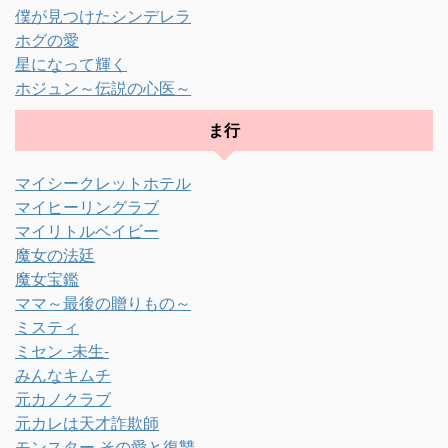
僕が見つけたシンデレラ
ホグの愛
星になって輝く
ホジュン～伝説の心医～
ま行
マイシークレットホテル
マイヒーリングラブ
マイリトルベイビー
魔女の法廷
魔女宝鑑
ママ～最後の贈りもの～
ミスティ
ミセン -未生-
みんなキムチ
元カノクラブ
元カレは天才詐欺師
モンスター その愛と復讐