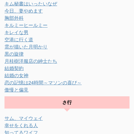
キム秘書はいったいなぜ
今日、妻やめます
胸部外科
キルミーヒールミー
キレイな男
空港に行く道
雲が描いた月明かり
黒の旋律
月桂樹洋服店の紳士たち
結婚契約
結婚の女神
恋の記憶は24時間～マソンの喜び～
傲慢と偏見
さ行
サム、マイウェイ
幸せをくれる人
知ってるワイフ