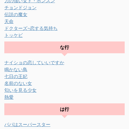
力の強い女ト・ボンスン
チョンドジョン
伝説の魔女
天命
ドクターズ~恋する気持ち
トッケビ
な行
ナイショの恋していいですか
鳴かない鳥
七日の王妃
名前のない女
匂いを見る少女
熱愛
は行
パパはスーパースター