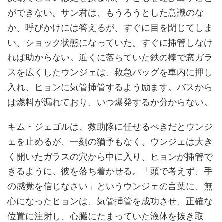
ができない。サン君は、もうろうとした意識のな
か、呼びかけには答えるが、すぐに目を閉じてしま
い、ショック状態になっていた。すぐに挿管しなけ
れば助からない。近くに落ちていた鉄の棒で窓ガラ
スを広くしたウンジェは、救急バッグを車内に押し
入れ、ヒョンに気管挿管するよう励ます。バスから
は燃料が漏れており、いつ爆発するか分からない。
キム・ジェゴルは、救助隊に任せるべきだとウンジ
ェを止めるが、一刻の猶予もなく、ウンジェは大き
く開いたガラスの穴から中に入り、ヒョンが挿管で
きるように、彼を落ち着かせる。「頭で考えず、手
の感覚を信じなさい」というウンジェの言葉に、無
心になったヒョンは、気管挿管を成功させ、正確な
位置に注射し、心臓にたまっていた液体を抜き取