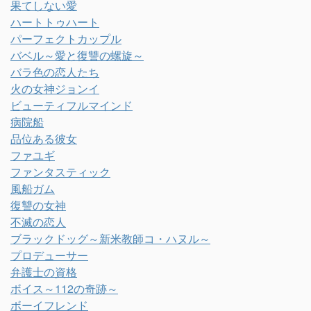
果てしない愛
ハートトゥハート
パーフェクトカップル
バベル～愛と復讐の螺旋～
バラ色の恋人たち
火の女神ジョンイ
ビューティフルマインド
病院船
品位ある彼女
ファユギ
ファンタスティック
風船ガム
復讐の女神
不滅の恋人
ブラックドッグ～新米教師コ・ハヌル～
プロデューサー
弁護士の資格
ボイス～112の奇跡～
ボーイフレンド