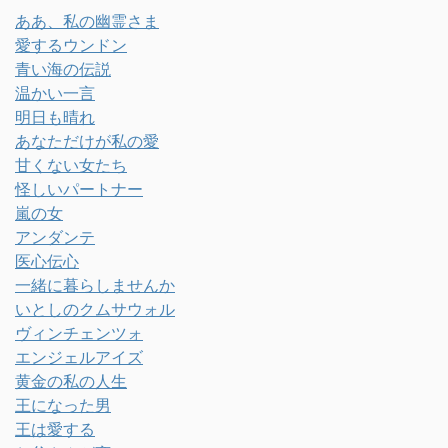
ああ、私の幽霊さま
愛するウンドン
青い海の伝説
温かい一言
明日も晴れ
あなただけが私の愛
甘くない女たち
怪しいパートナー
嵐の女
アンダンテ
医心伝心
一緒に暮らしませんか
いとしのクムサウォル
ヴィンチェンツォ
エンジェルアイズ
黄金の私の人生
王になった男
王は愛する