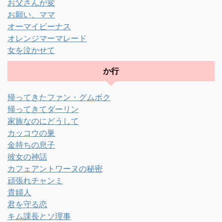
お父さんが変
お願い、ママ
オーマイビーナス
オレンジマーマレード
女を泣かせて
か行
帰ってきたファン・グムボク
帰ってきてダーリン
家族なのにどうして
カッコウの巣
金持ちの息子
彼女の神話
カフェアントワーヌの秘密
頑張れチャンミ
貴婦人
君を守る恋
キム課長とソ理事