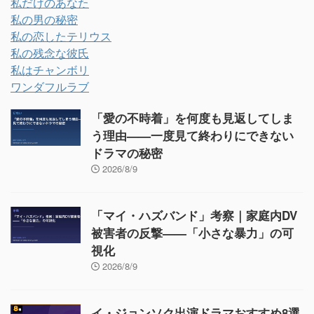
私だけのあなた
私の男の秘密
私の恋したテリウス
私の残念な彼氏
私はチャンボリ
ワンダフルラブ
「愛の不時着」を何度も見返してしま
う理由——一度見て終わりにできない
ドラマの秘密
2026/8/9
「マイ・ハズバンド」考察｜家庭内DV
被害者の反撃——「小さな暴力」の可
視化
2026/8/9
イ・ジョンソク出演ドラマおすすめ8選