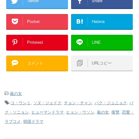
Twitter
Share
Pocket
Hatena
Pinterest
LINE
コメント
URLコピー
-
嵐の女
-
コ・ウンミ
,
ソヌ・ジェドク
,
チョン・チャン
,
パク・ジュニョク
,
パ
ク・ソニョン
,
ヒューマンドラマ
,
ヒョン・ウソン
,
嵐の女
,
復讐
,
恋愛・
ラブコメ
,
韓国ドラマ