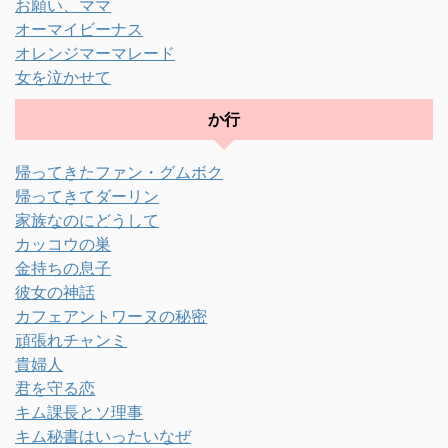
お願い、ママ
オーマイビーナス
オレンジマーマレード
女を泣かせて
か行
帰ってきたファン・グムボク
帰ってきてダーリン
家族なのにどうして
カッコウの巣
金持ちの息子
彼女の神話
カフェアントワーヌの秘密
頑張れチャンミ
貴婦人
君を守る恋
キム課長とソ理事
キム秘書はいったいなぜ