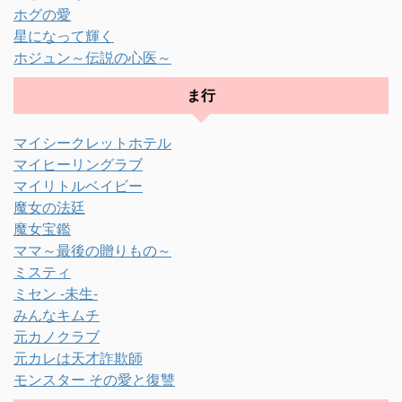
ホグの愛
星になって輝く
ホジュン～伝説の心医～
ま行
マイシークレットホテル
マイヒーリングラブ
マイリトルベイビー
魔女の法廷
魔女宝鑑
ママ～最後の贈りもの～
ミスティ
ミセン -未生-
みんなキムチ
元カノクラブ
元カレは天才詐欺師
モンスター その愛と復讐