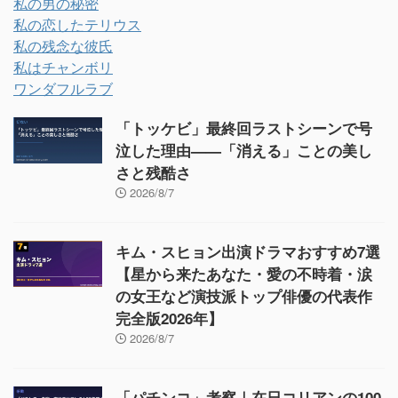
私の男の秘密
私の恋したテリウス
私の残念な彼氏
私はチャンボリ
ワンダフルラブ
「トッケビ」最終回ラストシーンで号
泣した理由——「消える」ことの美し
さと残酷さ
2026/8/7
キム・スヒョン出演ドラマおすすめ7選
【星から来たあなた・愛の不時着・涙
の女王など演技派トップ俳優の代表作
完全版2026年】
2026/8/7
「パチンコ」考察｜在日コリアンの100