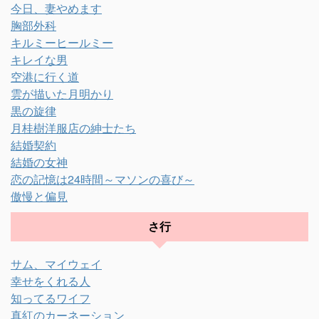
今日、妻やめます
胸部外科
キルミーヒールミー
キレイな男
空港に行く道
雲が描いた月明かり
黒の旋律
月桂樹洋服店の紳士たち
結婚契約
結婚の女神
恋の記憶は24時間～マソンの喜び～
傲慢と偏見
さ行
サム、マイウェイ
幸せをくれる人
知ってるワイフ
真紅のカーネーション