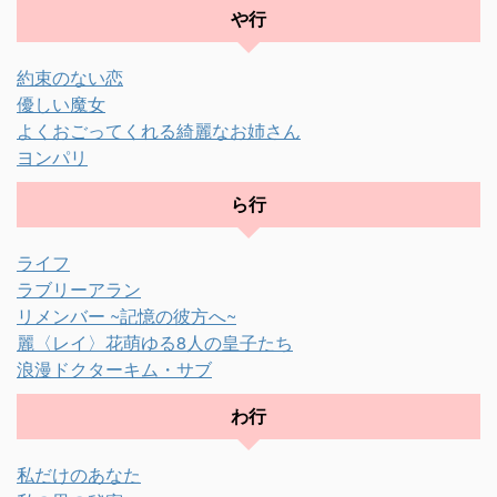
や行
約束のない恋
優しい魔女
よくおごってくれる綺麗なお姉さん
ヨンパリ
ら行
ライフ
ラブリーアラン
リメンバー ~記憶の彼方へ~
麗〈レイ〉花萌ゆる8人の皇子たち
浪漫ドクターキム・サブ
わ行
私だけのあなた