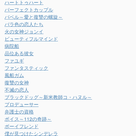
ハートトゥハート
パーフェクトカップル
バベル～愛と復讐の螺旋～
バラ色の恋人たち
火の女神ジョンイ
ビューティフルマインド
病院船
品位ある彼女
ファユギ
ファンタスティック
風船ガム
復讐の女神
不滅の恋人
ブラックドッグ～新米教師コ・ハヌル～
プロデューサー
弁護士の資格
ボイス～112の奇跡～
ボーイフレンド
僕が見つけたシンデレラ