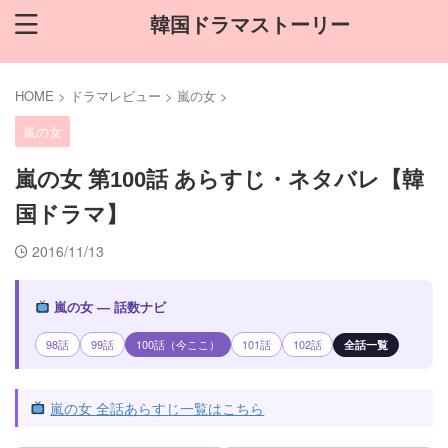
韓国ドラマストーリー
HOME
>
ドラマレビュー
>
嵐の女
>
嵐の女
嵐の女 第100話 あらすじ・ネタバレ【韓
国ドラマ】
2016/11/13
嵐の女 — 話数ナビ
98話
99話
100話（今ここ）
101話
102話
全話一覧
嵐の女 全話あらすじ一覧はこちら