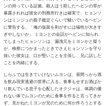
ンの持っている証拠。殺人ほう助したヘビンの罪が
暴露されれば彼女の刑務所行きは確実で、ヒョンソ
ンはミンジュの親子鑑定ぐらいで騒いでいるヘビン
に警告する。「俺の仮面を剥がすには犠牲が大きす
ぎやしないか」 ミヨンとの会話がヘビンに知られ
てしまったヒョンソンは、漏洩元をミヨンかと疑う
が、検察につかまったときでさえヒョンソンを守り
抜いた彼女は、口が堅いことを主張し、兄に話した
ことを内緒にする。
しらふでは生きていけないムヨンは、昼間っから酒
を飲み現実逃避の世界に入る。食事もせずお酒ばか
り飲んでいる息子を心配したオクジャは、体調の優
れない体でムヨンのために食事を作ると言ってきか
ず、見かねたミヨンが兄のために何か作ろうとする