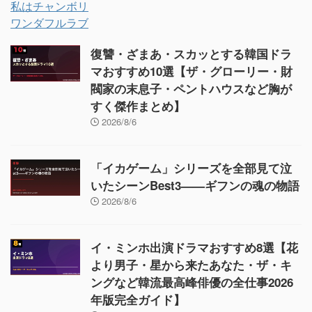
私はチャンボリ
ワンダフルラブ
復讐・ざまあ・スカッとする韓国ドラ
マおすすめ10選【ザ・グローリー・財
閥家の末息子・ペントハウスなど胸が
すく傑作まとめ】
2026/8/6
「イカゲーム」シリーズを全部見て泣
いたシーンBest3——ギフンの魂の物語
2026/8/6
イ・ミンホ出演ドラマおすすめ8選【花
より男子・星から来たあなた・ザ・キ
ングなど韓流最高峰俳優の全仕事2026
年版完全ガイド】