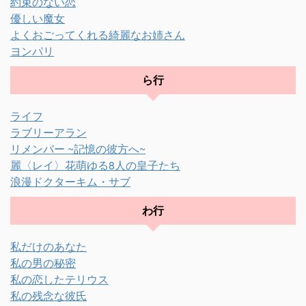
約束のない恋
優しい魔女
よくおごってくれる綺麗なお姉さん
ヨンパリ
ら行
ライフ
ラブリーアラン
リメンバー ~記憶の彼方へ~
麗〈レイ〉花萌ゆる8人の皇子たち
浪漫ドクターキム・サブ
わ行
私だけのあなた
私の男の秘密
私の恋したテリウス
私の残念な彼氏