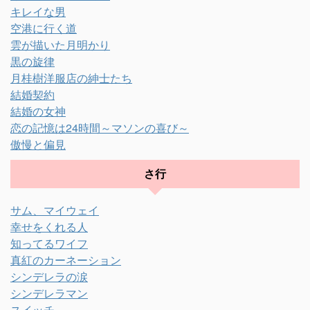
キレイな男
空港に行く道
雲が描いた月明かり
黒の旋律
月桂樹洋服店の紳士たち
結婚契約
結婚の女神
恋の記憶は24時間～マソンの喜び～
傲慢と偏見
さ行
サム、マイウェイ
幸せをくれる人
知ってるワイフ
真紅のカーネーション
シンデレラの涙
シンデレラマン
スイッチ