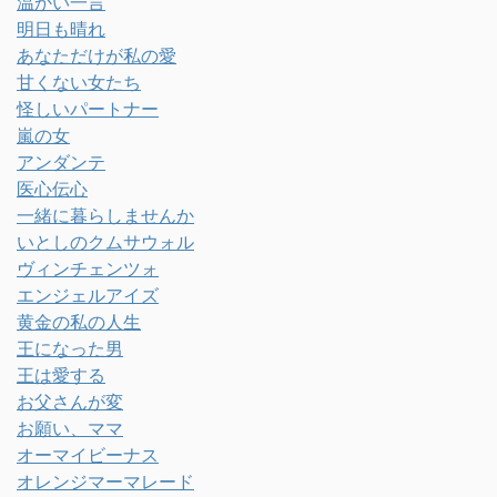
温かい一言
明日も晴れ
あなただけが私の愛
甘くない女たち
怪しいパートナー
嵐の女
アンダンテ
医心伝心
一緒に暮らしませんか
いとしのクムサウォル
ヴィンチェンツォ
エンジェルアイズ
黄金の私の人生
王になった男
王は愛する
お父さんが変
お願い、ママ
オーマイビーナス
オレンジマーマレード