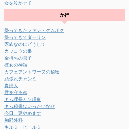
女を泣かせて
か行
帰ってきたファン・グムボク
帰ってきてダーリン
家族なのにどうして
カッコウの巣
金持ちの息子
彼女の神話
カフェアントワーヌの秘密
頑張れチャンミ
貴婦人
君を守る恋
キム課長とソ理事
キム秘書はいったいなぜ
今日、妻やめます
胸部外科
キルミーヒールミー