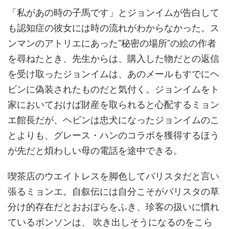
「私があの時の子馬です」とジョンイムが告白して
も認知症の彼女には時の流れがわからなかった。ス
ンマンのアトリエにあった”秘密の場所”の絵の作者
を尋ねたとき、先生からは、購入した物だとの返信
を受け取ったジョンイムは、あのメールもすでにヘ
ビンに偽装されたものだと気付く。ジョンイムをト
家においておけば財産を取られると心配するミョン
エ館長だが、ヘビンは忠犬になったジョンイムのこ
とよりも、グレース・ハンのコラボを獲得するほう
が先だと煩わしい母の電話を途中できる。
喫茶店のウエイトレスを脚色してバリスタだと言い
張るミョンエ。自叙伝には自分こそがバリスタの草
分け的存在だとおおぼらをふき、珍客の扱いに慣れ
ているボンソンは、 吹き出しそうになるのをこら