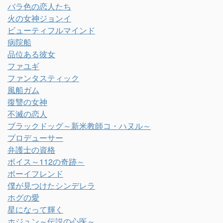
バラ色の恋人たち
火の女神ジョンイ
ビューティフルマインド
病院船
品位ある彼女
ファユギ
ファンタスティック
風船ガム
復讐の女神
不滅の恋人
ブラックドッグ～新米教師コ・ハヌル～
プロデューサー
弁護士の資格
ボイス～112の奇跡～
ボーイフレンド
僕が見つけたシンデレラ
ホグの愛
星になって輝く
ホジュン～伝説の心医～