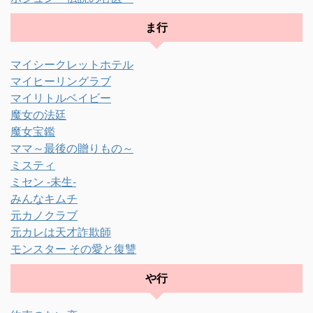
ま行
マイシークレットホテル
マイヒーリングラブ
マイリトルベイビー
魔女の法廷
魔女宝鑑
ママ～最後の贈りもの～
ミスティ
ミセン -未生-
みんなキムチ
元カノクラブ
元カレは天才詐欺師
モンスター その愛と復讐
や行