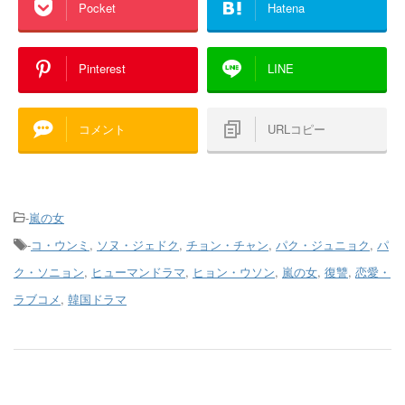
Pocket
Hatena
Pinterest
LINE
コメント
URLコピー
-
嵐の女
-
コ・ウンミ
,
ソヌ・ジェドク
,
チョン・チャン
,
パク・ジュニョク
,
パ
ク・ソニョン
,
ヒューマンドラマ
,
ヒョン・ウソン
,
嵐の女
,
復讐
,
恋愛・
ラブコメ
,
韓国ドラマ