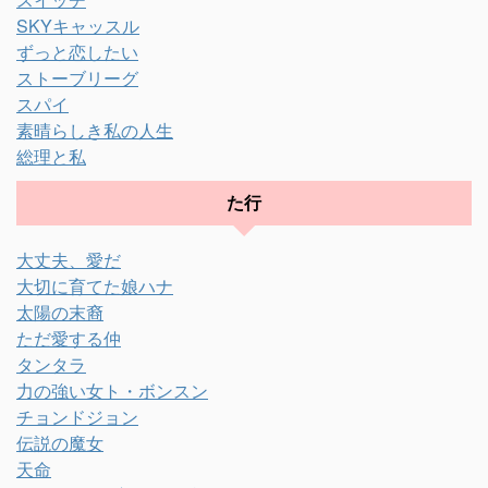
SKYキャッスル
ずっと恋したい
ストーブリーグ
スパイ
素晴らしき私の人生
総理と私
た行
大丈夫、愛だ
大切に育てた娘ハナ
太陽の末裔
ただ愛する仲
タンタラ
力の強い女ト・ボンスン
チョンドジョン
伝説の魔女
天命