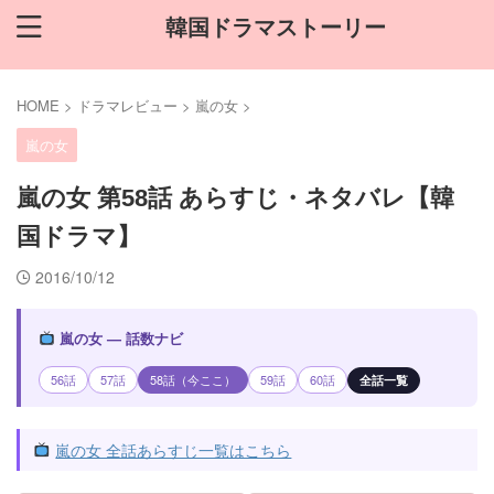
韓国ドラマストーリー
HOME
>
ドラマレビュー
>
嵐の女
>
嵐の女
嵐の女 第58話 あらすじ・ネタバレ【韓
国ドラマ】
2016/10/12
嵐の女 — 話数ナビ
56話
57話
58話（今ここ）
59話
60話
全話一覧
嵐の女 全話あらすじ一覧はこちら