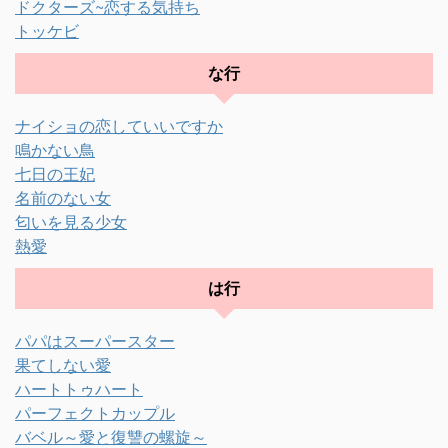
ドクターズ~恋する気持ち
トッケビ
な行
ナイショの恋していいですか
鳴かない鳥
七日の王妃
名前のない女
匂いを見る少女
熱愛
は行
パパはスーパースター
果てしない愛
ハートトゥハート
パーフェクトカップル
バベル～愛と復讐の螺旋～