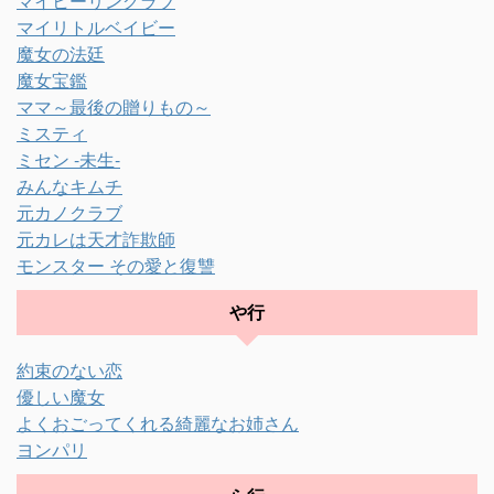
マイヒーリングラブ
マイリトルベイビー
魔女の法廷
魔女宝鑑
ママ～最後の贈りもの～
ミスティ
ミセン -未生-
みんなキムチ
元カノクラブ
元カレは天才詐欺師
モンスター その愛と復讐
や行
約束のない恋
優しい魔女
よくおごってくれる綺麗なお姉さん
ヨンパリ