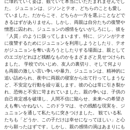
に壊れていく姿は、観ていて本当にいたたまれませんでし
た。 ジュニョンは、ジソンとテオ、どちらのことも愛し
ていました。だからこそ、どちらか一方を選ぶことなどで
きるはずがありません。しかし、両親は自分たちの復讐や
憎悪に囚われ、ジュニョンの感情をないがしろにし、彼を
「人質」のように扱ってしまいます。特に、ジソンがテオ
に復讐するためにジュニョンを利用しようとしたり、テオ
がジュニョンを奪い去ろうとしたりする場面は、親として
のエゴがどれほど残酷なものかをまざまざと見せつけられ
ました。 学校でのいじめ、友人の裏切り、そして何より
も両親の激しい言い争いや暴力。ジュニョンは、精神的に
追い詰められ、夜中に両親の寝室から出て行ってしまうな
ど、不安定な行動を繰り返します。彼の心は常に引き裂か
れ、恐怖と不安に苛まれていました。親の争いは、子供の
自己肯定感を破壊し、人間不信に陥らせ、未来への希望さ
えも奪いかねない。このドラマは、その残酷な現実を、ジ
ュニョンを通して私たちに突きつけました。 観ている私
たちも「どうか、この子だけは幸せになってほしい」と心
から願ったはずです。しかし、親の感情の渦はあまりにも