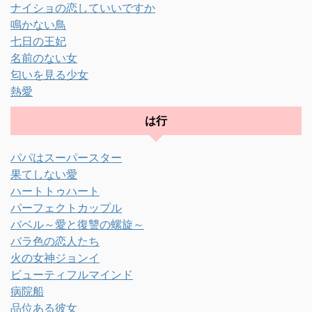
ナイショの恋していいですか
鳴かない鳥
七日の王妃
名前のない女
匂いを見る少女
熱愛
は行
パパはスーパースター
果てしない愛
ハートトゥハート
パーフェクトカップル
バベル～愛と復讐の螺旋～
バラ色の恋人たち
火の女神ジョンイ
ビューティフルマインド
病院船
品位ある彼女