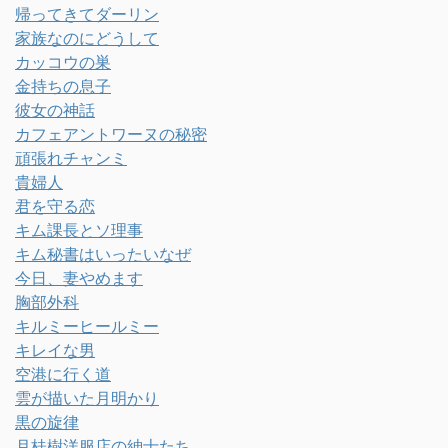
帰ってきてダーリン
家族なのにどうして
カッコウの巣
金持ちの息子
彼女の神話
カフェアントワーヌの秘密
頑張れチャンミ
貴婦人
君を守る恋
キム課長とソ理事
キム秘書はいったいなぜ
今日、妻やめます
胸部外科
キルミーヒールミー
キレイな男
空港に行く道
雲が描いた月明かり
黒の旋律
月桂樹洋服店の紳士たち