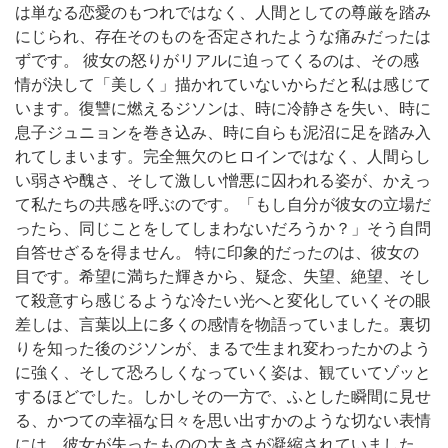
は単なる恋愛のもつれではなく、人間としての尊厳を踏み
にじられ、存在そのものを否定されたような痛みだったは
ずです。 彼女の怒りがリアルに迫ってくるのは、その感
情が決して「美しく」描かれていないからだと私は感じて
います。復讐に燃えるジソンは、時に冷静さを失い、時に
息子ジュニョンを巻き込み、時に自らも泥沼に足を踏み入
れてしまいます。完全無欠のヒロインではなく、人間らし
い弱さや醜さ、そして激しい憎悪に囚われる姿が、かえっ
て私たちの共感を呼ぶのです。「もし自分が彼女の立場だ
ったら、同じことをしてしまわないだろうか？」そう自問
自答せざるを得ません。 特に印象的だったのは、彼女の
目です。希望に満ちた輝きから、疑念、失望、絶望、そし
て殺意すら感じるような冷たい光へと変化していくその眼
差しは、言葉以上に多くの感情を物語っていました。裏切
りを知った後のジソンが、まるで生まれ変わったかのよう
に強く、そして恐ろしくなっていく姿は、観ていてゾッと
するほどでした。しかしその一方で、ふとした瞬間に見せ
る、かつての幸福な日々を思い出すかのような切ない表情
には、彼女が失ったものの大きさが凝縮されていました。