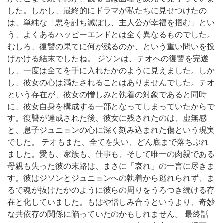
した。しかし、最終的にドラマが私たちに見せつけたの
は、単純な「悪を討ち滅ぼし、主人公が幸福を掴む」とい
う、よくあるハッピーエンドとは全く異なるものでした。
むしろ、復讐の果てに何が残るのか、という重い問いを投
げかける結末でしたね。 ジソンは、テオへの復讐を完遂
し、一度は全てを手に入れたかのように見えました。しか
し、彼女の心は満たされることはありませんでした。テオ
という存在が、彼女の憎しみと執着の対象であると同時
に、彼女自身を構成する一部となってしまっていたからで
す。復讐が達成された後、彼女に残されたのは、虚無感
と、息子ジュニョンの心に深く刻み込まれた傷という現実
でした。 テオもまた、全てを失い、どん底まで落ちぶれ
ました。愛も、家族も、仕事も、そして唯一の肉親である
母親も失った彼の末路は、まさに「哀れ」の一言に尽きま
す。彼はジソンとジュニョンへの執着から逃れられず、ま
るで魂が抜けたかのように彼らの周りをうろつき続ける存
在と化していました。もはや憎しみ合うというより、奇妙
な共依存の関係に陥っていたのかもしれません。 最終話