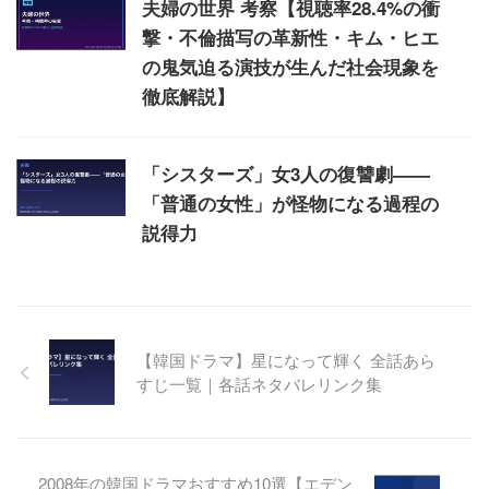
夫婦の世界 考察【視聴率28.4%の衝
撃・不倫描写の革新性・キム・ヒエ
の鬼気迫る演技が生んだ社会現象を
徹底解説】
「シスターズ」女3人の復讐劇——
「普通の女性」が怪物になる過程の
説得力
【韓国ドラマ】星になって輝く 全話あら
すじ一覧｜各話ネタバレリンク集
2008年の韓国ドラマおすすめ10選【エデン