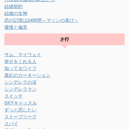
結婚契約
結婚の女神
恋の記憶は24時間～マソンの喜び～
傲慢と偏見
さ行
サム、マイウェイ
幸せをくれる人
知ってるワイフ
真紅のカーネーション
シンデレラの涙
シンデレラマン
スイッチ
SKYキャッスル
ずっと恋したい
ストーブリーグ
スパイ