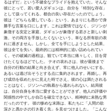
るはずだ」という不健全なプライドを抱えていた。そんな
彼にとって、若い愛人ダギョンは、自分を「特別な存在」
として扱ってくれる、都合の良い存在だったのでしょう。
彼は「どちらも愛している」という、あまりにも愚かで身
勝手な言葉を口にします。これは愛情ではなく、ジソンが
象徴する安定と家庭、ダギョンが象徴する若さと新しい刺
激、その両方を手放したくないという、単なる所有欲の表
れに過ぎません。しかし、全てを手にしようとした結果、
彼は全てを失い、最終的には精神的に追い詰められてい
く。その破滅の過程は、観ていて本当に痛々しく、目を背
けたくなるほどでした。 テオの哀れさは、彼が最後まで
自分の行動の結果と向き合えず、常に他人のせいにする、
あるいは逃げ出そうとする点に集約されます。再婚し、再
び成功を収めたかに見えた時でさえ、彼の心は満たされる
ことはなく、ジソンへの執着から逃れられない。結局彼
は、自分自身を本当に愛することができず、他人の評価や
関係性の中でしか自己を確立できない、精神的に未熟な男
だったのです。 彼の惨めな末路は、私たちに「人間の欲
深さと愚かさの行き着く先」を見せつけました。「こんな