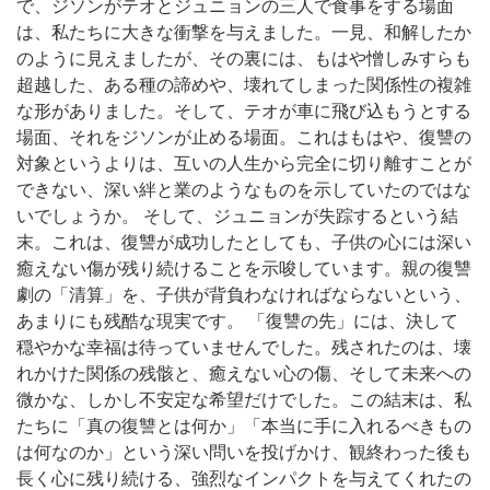
で、ジソンがテオとジュニョンの三人で食事をする場面
は、私たちに大きな衝撃を与えました。一見、和解したか
のように見えましたが、その裏には、もはや憎しみすらも
超越した、ある種の諦めや、壊れてしまった関係性の複雑
な形がありました。そして、テオが車に飛び込もうとする
場面、それをジソンが止める場面。これはもはや、復讐の
対象というよりは、互いの人生から完全に切り離すことが
できない、深い絆と業のようなものを示していたのではな
いでしょうか。 そして、ジュニョンが失踪するという結
末。これは、復讐が成功したとしても、子供の心には深い
癒えない傷が残り続けることを示唆しています。親の復讐
劇の「清算」を、子供が背負わなければならないという、
あまりにも残酷な現実です。 「復讐の先」には、決して
穏やかな幸福は待っていませんでした。残されたのは、壊
れかけた関係の残骸と、癒えない心の傷、そして未来への
微かな、しかし不安定な希望だけでした。この結末は、私
たちに「真の復讐とは何か」「本当に手に入れるべきもの
は何なのか」という深い問いを投げかけ、観終わった後も
長く心に残り続ける、強烈なインパクトを与えてくれたの