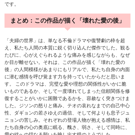
です。
まとめ：この作品が描く「壊れた愛の後」
「夫婦の世界」は、単なる不倫ドラマや復讐劇の枠を超
え、私たち人間の本質に鋭く切り込んだ傑作でした。観る
たびに、心がえぐられるような痛みを感じながらも、なぜ
か目が離せない。それは、この作品が描く「壊れた愛の
後」の人間模様があまりにもリアルで、私たち自身の内面
に潜む感情を呼び覚ます力を持っていたからだと思いま
す。 このドラマは、完璧な愛や理想の関係性がいかに脆
いものであるか、そして一度壊れてしまった信頼関係を修
復することがいかに困難であるかを、容赦なく突きつけま
した。ジソンの怒りと痛み、テオの哀れなまでの自己中心
性、ダギョンの若さゆえの過信、そして何よりも息子ジュ
ニョンの苦しみ。それぞれの登場人物が抱える感情は、私
たち自身の心の奥底に眠る、醜さ、弱さ、そして同時に、
愛や絆への切なる願いを映し出す鏡のようでした。