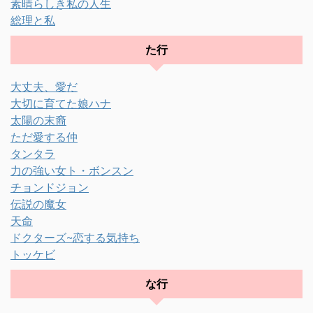
素晴らしき私の人生
総理と私
た行
大丈夫、愛だ
大切に育てた娘ハナ
太陽の末裔
ただ愛する仲
タンタラ
力の強い女ト・ボンスン
チョンドジョン
伝説の魔女
天命
ドクターズ~恋する気持ち
トッケビ
な行