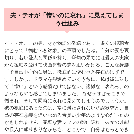
夫・テオが「憎いのに哀れ」に見えてしま
う仕組み
イ・テオ。この男こそが物語の発端であり、多くの視聴者
にとって「憎むべき対象」の筆頭でしたね。自分の妻を裏
切り、若い愛人と関係を持ち、挙句の果てには愛人の実家
から援助を受けて映画監督の夢を追いかける。こんな身勝
手で自己中心的な男は、徹底的に憎むべき存在のはずで
す。しかし、ドラマを観進めていくうちに、私は彼に対し
て「憎い」という感情だけではない、複雑な「哀れみ」の
ようなものも感じてしまいました。 なぜテオはそこまで
憎まれ、そして同時に哀れに見えてしまうのでしょうか。
彼の根底にあったのは、常に満たされない承認欲求と、自
己の存在意義を追い求める青臭い少年のような心だったの
かもしれません。完璧な妻ジソンの影に隠れ、彼女の才能
や収入に頼りきりながらも、どこかで「自分はもっとでき