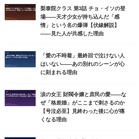
梨泰院クラス 第3話 チョ・イソの登
場——天才少女が持ち込んだ「感
情」という名の爆弾【伏線解説】
——見た人が共感した理由
「愛の不時着」最終回で泣けない人
はいない——あの別れのシーンが心
に刻まれる理由
涙の女王 財閥令嬢と庶民の愛——な
ぜ「格差婚」がここまで刺さるのか
【号泣必至】見終わった後に心が痛
くなる理由