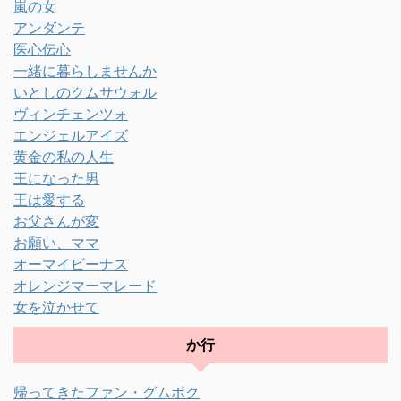
嵐の女
アンダンテ
医心伝心
一緒に暮らしませんか
いとしのクムサウォル
ヴィンチェンツォ
エンジェルアイズ
黄金の私の人生
王になった男
王は愛する
お父さんが変
お願い、ママ
オーマイビーナス
オレンジマーマレード
女を泣かせて
か行
帰ってきたファン・グムボク