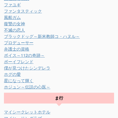
ファユギ
ファンタスティック
風船ガム
復讐の女神
不滅の恋人
ブラックドッグ～新米教師コ・ハヌル～
プロデューサー
弁護士の資格
ボイス～112の奇跡～
ボーイフレンド
僕が見つけたシンデレラ
ホグの愛
星になって輝く
ホジュン～伝説の心医～
ま行
マイシークレットホテル