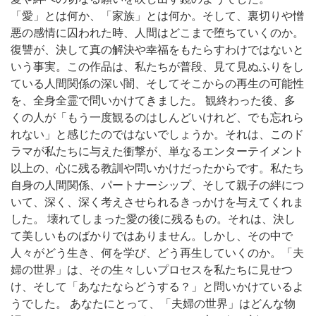
「愛」とは何か、「家族」とは何か。そして、裏切りや憎
悪の感情に囚われた時、人間はどこまで堕ちていくのか。
復讐が、決して真の解決や幸福をもたらすわけではないと
いう事実。この作品は、私たちが普段、見て見ぬふりをし
ている人間関係の深い闇、そしてそこからの再生の可能性
を、全身全霊で問いかけてきました。 観終わった後、多
くの人が「もう一度観るのはしんどいけれど、でも忘れら
れない」と感じたのではないでしょうか。それは、このド
ラマが私たちに与えた衝撃が、単なるエンターテイメント
以上の、心に残る教訓や問いかけだったからです。私たち
自身の人間関係、パートナーシップ、そして親子の絆につ
いて、深く、深く考えさせられるきっかけを与えてくれま
した。 壊れてしまった愛の後に残るもの。それは、決し
て美しいものばかりではありません。しかし、その中で
人々がどう生き、何を学び、どう再生していくのか。「夫
婦の世界」は、その生々しいプロセスを私たちに見せつ
け、そして「あなたならどうする？」と問いかけているよ
うでした。 あなたにとって、「夫婦の世界」はどんな物