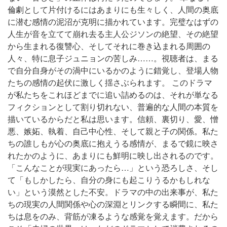
倫劇として片付けるにはあまりにも生々しく、人間の奥底
に潜む感情の泥沼が克明に描かれています。完璧なはずの
人生が音を立てて崩れ去る主人公ジソンの絶望、その絶望
から生まれる復讐心、そしてそれに巻き込まれる周囲の
人々、特に息子ジュニョンの苦しみ……。視聴者は、まる
で自分自身がその渦中にいるかのように錯覚し、登場人物
たちの感情の起伏に激しく揺さぶられます。 このドラマ
が私たちをこれほどまでに追い詰めるのは、それが単なる
フィクションとして割り切れない、普遍的な人間の本質を
描いているからだと私は思います。信頼、裏切り、愛、憎
悪、嫉妬、執着、自己中心性、そして親と子の関係。私た
ちの誰しもが心の奥底に抱えうる感情が、まるで鏡に映さ
れたかのように、あまりにも鮮明に映し出されるのです。
「こんなことが現実にあったら…」という恐ろしさ、そし
て「もしかしたら、自分の身にも起こりうるかもしれな
い」という漠然とした不安。ドラマの中の出来事が、私た
ちの現実の人間関係や心の深淵とリンクする瞬間に、私た
ちは息をのみ、背筋が凍るような感覚を覚えます。だから