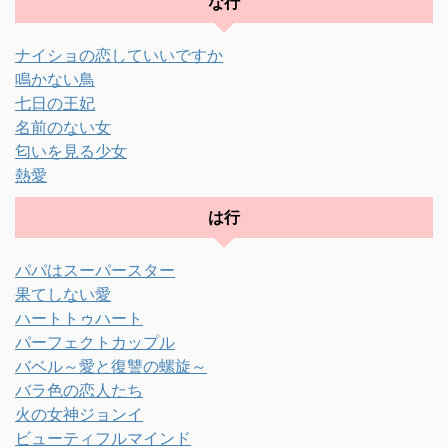
な行
ナイショの恋していいですか
鳴かない鳥
七日の王妃
名前のない女
匂いを見る少女
熱愛
は行
パパはスーパースター
果てしない愛
ハートトゥハート
パーフェクトカップル
バベル～愛と復讐の螺旋～
バラ色の恋人たち
火の女神ジョンイ
ビューティフルマインド