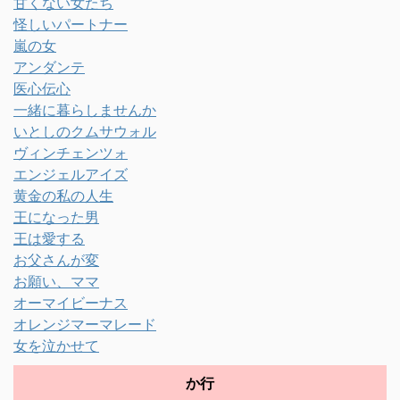
甘くない女たち
怪しいパートナー
嵐の女
アンダンテ
医心伝心
一緒に暮らしませんか
いとしのクムサウォル
ヴィンチェンツォ
エンジェルアイズ
黄金の私の人生
王になった男
王は愛する
お父さんが変
お願い、ママ
オーマイビーナス
オレンジマーマレード
女を泣かせて
か行