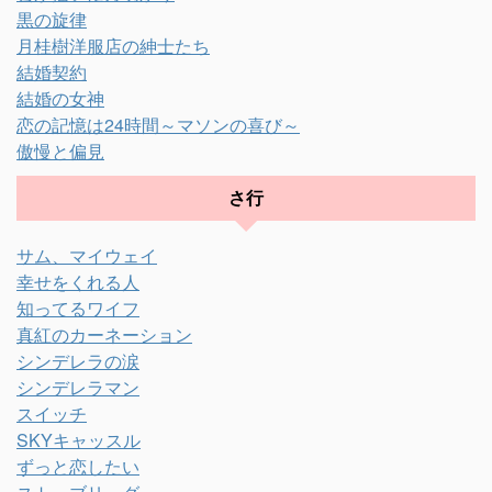
黒の旋律
月桂樹洋服店の紳士たち
結婚契約
結婚の女神
恋の記憶は24時間～マソンの喜び～
傲慢と偏見
さ行
サム、マイウェイ
幸せをくれる人
知ってるワイフ
真紅のカーネーション
シンデレラの涙
シンデレラマン
スイッチ
SKYキャッスル
ずっと恋したい