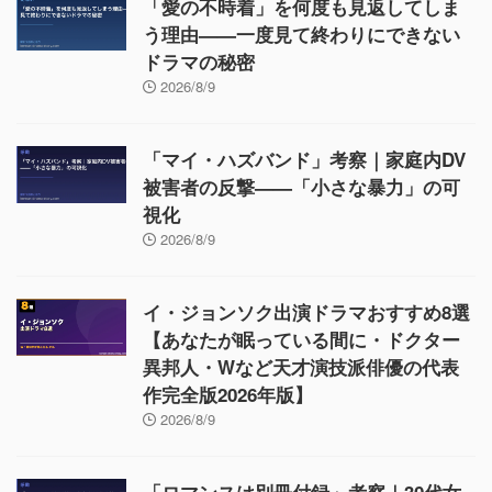
「愛の不時着」を何度も見返してしま
う理由——一度見て終わりにできない
ドラマの秘密
2026/8/9
「マイ・ハズバンド」考察｜家庭内DV
被害者の反撃——「小さな暴力」の可
視化
2026/8/9
イ・ジョンソク出演ドラマおすすめ8選
【あなたが眠っている間に・ドクター
異邦人・Wなど天才演技派俳優の代表
作完全版2026年版】
2026/8/9