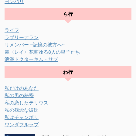
ヨンパリ
ら行
ライフ
ラブリーアラン
リメンバー ~記憶の彼方へ~
麗〈レイ〉花萌ゆる8人の皇子たち
浪漫ドクターキム・サブ
わ行
私だけのあなた
私の男の秘密
私の恋したテリウス
私の残念な彼氏
私はチャンボリ
ワンダフルラブ