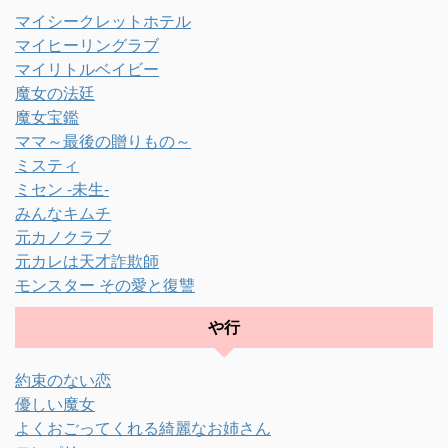
マイシークレットホテル
マイヒーリングラブ
マイリトルベイビー
魔女の法廷
魔女宝鑑
ママ～最後の贈りもの～
ミスティ
ミセン -未生-
みんなキムチ
元カノクラブ
元カレは天才詐欺師
モンスター その愛と復讐
や行
約束のない恋
優しい魔女
よくおごってくれる綺麗なお姉さん