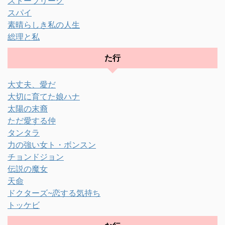
ストーブリーグ
スパイ
素晴らしき私の人生
総理と私
た行
大丈夫、愛だ
大切に育てた娘ハナ
太陽の末裔
ただ愛する仲
タンタラ
力の強い女ト・ボンスン
チョンドジョン
伝説の魔女
天命
ドクターズ~恋する気持ち
トッケビ