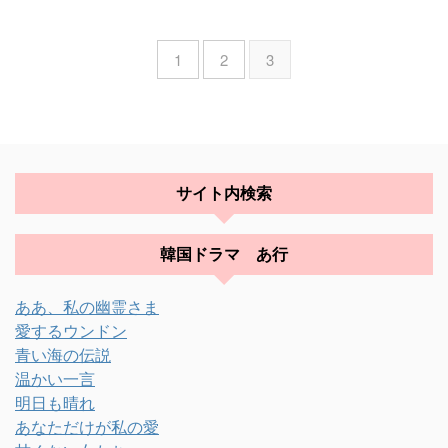
1
2
3
サイト内検索
韓国ドラマ あ行
ああ、私の幽霊さま
愛するウンドン
青い海の伝説
温かい一言
明日も晴れ
あなただけが私の愛