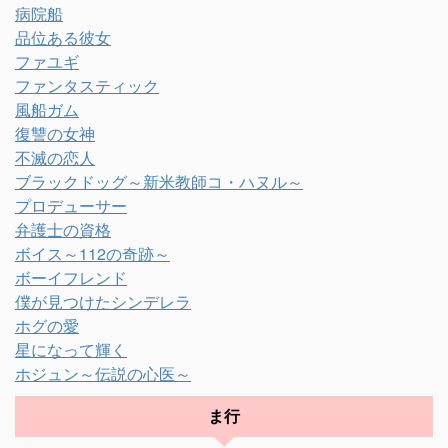
病院船
品位ある彼女
ファユギ
ファンタスティック
風船ガム
復讐の女神
不滅の恋人
ブラックドッグ～新米教師コ・ハヌル～
プロデューサー
弁護士の資格
ボイス～112の奇跡～
ボーイフレンド
僕が見つけたシンデレラ
ホグの愛
星になって輝く
ホジュン～伝説の心医～
ま行