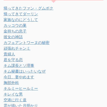
帰ってきたファン・グムボク
帰ってきてダーリン
家族なのにどうして
カッコウの巣
金持ちの息子
彼女の神話
カフェアントワーヌの秘密
頑張れチャンミ
貴婦人
君を守る恋
キム課長とソ理事
キム秘書はいったいなぜ
今日、妻やめます
胸部外科
キルミーヒールミー
キレイな男
空港に行く道
雲が描いた月明かり