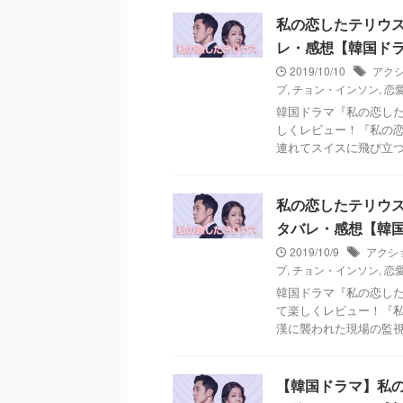
私の恋したテリウス～A
レ・感想【韓国ド
2019/10/10
アク
プ
,
チョン・インソン
,
恋
韓国ドラマ『私の恋した
しくレビュー！『私の
連れてスイスに飛び立
私の恋したテリウス～A 
タバレ・感想【韓
2019/10/9
アクシ
プ
,
チョン・インソン
,
恋
韓国ドラマ『私の恋した
て楽しくレビュー！『
漢に襲われた現場の監
【韓国ドラマ】私の恋し