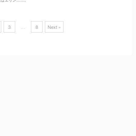
3
…
8
Next »