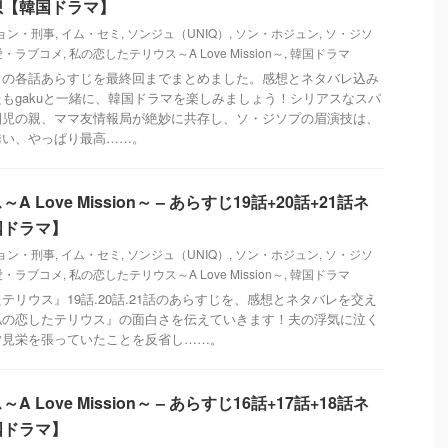
想【韓国ドラマ】
ョン・刑事
,
イム・セミ
,
ソンジュ（UNIQ）
,
ソン・ホジュン
,
ソ・ジソ
愛・ラブコメ
,
私の恋したテリウス～A Love Mission～
,
韓国ドラマ
』の各話あらすじを最終回までまとめました。感想とネタバレ込み
もgakuと一緒に、韓国ドラマを楽しみましょう！シリアスなスパ
園児の親、ママ友情報局が絶妙に共存し、ソ・ジソプの眉演技は、
誘い、やっぱり最高……。
Love Mission～ – あらすじ19話+20話+21話ネ
国ドラマ】
ョン・刑事
,
イム・セミ
,
ソンジュ（UNIQ）
,
ソン・ホジュン
,
ソ・ジソ
愛・ラブコメ
,
私の恋したテリウス～A Love Mission～
,
韓国ドラマ
テリウス』19話.20話.21話のあらすじを、感想とネタバレを交え
私の恋したテリウス』の面白さを伝えていきます！夫の浮気に泣く
皆見栄を張っていたことを反省し……。
Love Mission～ – あらすじ16話+17話+18話ネ
国ドラマ】