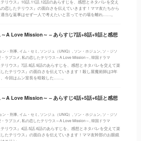
テリウス』10話.11話.12話のあらすじを、感想とネタバレを交え
私の恋したテリウス』の面白さを伝えていきます！ママ友たちから
、適当な返事はせず一人で考えたいと言ってその場を離れ……。
 Love Mission～ – あらすじ7話+8話+9話と感想
ョン・刑事
,
イム・セミ
,
ソンジュ（UNIQ）
,
ソン・ホジュン
,
ソ・ジソ
愛・ラブコメ
,
私の恋したテリウス～A Love Mission～
,
韓国ドラマ
テリウス』7話.8話.9話のあらすじを、感想とネタバレを交えて楽
恋したテリウス』の面白さを伝えていきます！殺し屋魔術師は3年
し、今回はムン室長を暗殺した……。
 Love Mission～ – あらすじ4話+5話+6話と感想
ョン・刑事
,
イム・セミ
,
ソンジュ（UNIQ）
,
ソン・ホジュン
,
ソ・ジソ
愛・ラブコメ
,
私の恋したテリウス～A Love Mission～
,
韓国ドラマ
テリウス』4話.5話.6話のあらすじを、感想とネタバレを交えて楽
恋したテリウス』の面白さを伝えていきます！ママ友幹部のお眼鏡
主はエリン……。