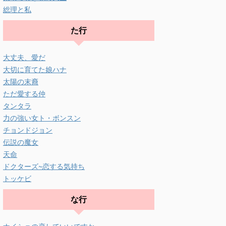
総理と私
た行
大丈夫、愛だ
大切に育てた娘ハナ
太陽の末裔
ただ愛する仲
タンタラ
力の強い女ト・ボンスン
チョンドジョン
伝説の魔女
天命
ドクターズ~恋する気持ち
トッケビ
な行