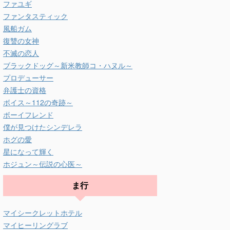
ファユギ
ファンタスティック
風船ガム
復讐の女神
不滅の恋人
ブラックドッグ～新米教師コ・ハヌル～
プロデューサー
弁護士の資格
ボイス～112の奇跡～
ボーイフレンド
僕が見つけたシンデレラ
ホグの愛
星になって輝く
ホジュン～伝説の心医～
ま行
マイシークレットホテル
マイヒーリングラブ