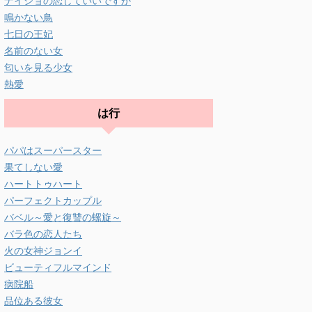
ナイショの恋していいですか
鳴かない鳥
七日の王妃
名前のない女
匂いを見る少女
熱愛
は行
パパはスーパースター
果てしない愛
ハートトゥハート
パーフェクトカップル
バベル～愛と復讐の螺旋～
バラ色の恋人たち
火の女神ジョンイ
ビューティフルマインド
病院船
品位ある彼女