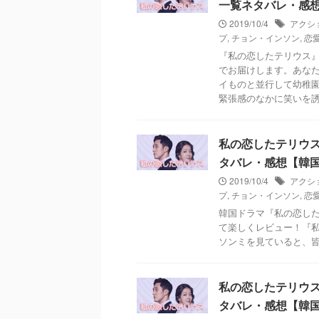
一覧ネタバレ・感
2019/10/4
アクシ
プ
,
チョン・インソン
,
恋
『私の恋したテリウス
でお届けします。あなた
イものと並行して幼稚
緊張感のなかに笑いを
私の恋したテリウス～A 
タバレ・感想【韓
2019/10/4
アクシ
プ
,
チョン・インソン
,
恋
韓国ドラマ『私の恋した
て楽しくレビュー！『
ソンミを見ていると、
私の恋したテリウス～A 
タバレ・感想【韓