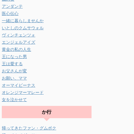
アンダンテ
医心伝心
一緒に暮らしませんか
いとしのクムサウォル
ヴィンチェンツォ
エンジェルアイズ
黄金の私の人生
王になった男
王は愛する
お父さんが変
お願い、ママ
オーマイビーナス
オレンジマーマレード
女を泣かせて
か行
帰ってきたファン・グムボク