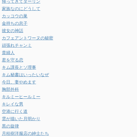
帰ってきてダーリン
家族なのにどうして
カッコウの巣
金持ちの息子
彼女の神話
カフェアントワーヌの秘密
頑張れチャンミ
貴婦人
君を守る恋
キム課長とソ理事
キム秘書はいったいなぜ
今日、妻やめます
胸部外科
キルミーヒールミー
キレイな男
空港に行く道
雲が描いた月明かり
黒の旋律
月桂樹洋服店の紳士たち