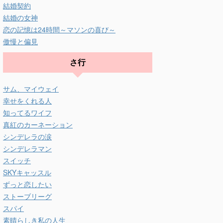
結婚契約
結婚の女神
恋の記憶は24時間～マソンの喜び～
傲慢と偏見
さ行
サム、マイウェイ
幸せをくれる人
知ってるワイフ
真紅のカーネーション
シンデレラの涙
シンデレラマン
スイッチ
SKYキャッスル
ずっと恋したい
ストーブリーグ
スパイ
素晴らしき私の人生