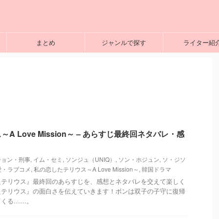
まとめ
ジャンルで探す
ライター紹
 Love Mission～ – あらすじ最終回ネタバレ・感
ション・刑事
,
イム・セミ
,
ソンジュ（UNIQ）
,
ソン・ホジュン
,
ソ・ジソ
愛・ラブコメ
,
私の恋したテリウス～A Love Mission～
,
韓国ドラマ
たテリウス』最終回のあらすじを、感想とネタバレを交えて楽しく
たテリウス』の面白さを伝えていきます！ボンは双子の子守に復帰
てくる……。