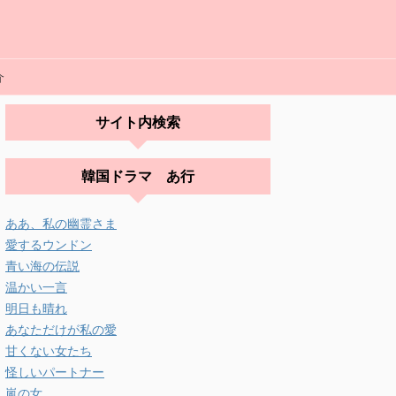
介
サイト内検索
韓国ドラマ あ行
ああ、私の幽霊さま
愛するウンドン
青い海の伝説
温かい一言
明日も晴れ
あなただけが私の愛
甘くない女たち
怪しいパートナー
嵐の女