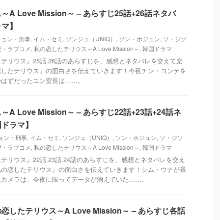
 Love Mission～ – あらすじ25話+26話ネタバ
ラマ】
ション・刑事
,
イム・セミ
,
ソンジュ（UNIQ）
,
ソン・ホジュン
,
ソ・ジソ
愛・ラブコメ
,
私の恋したテリウス～A Love Mission～
,
韓国ドラマ
テリウス』25話.26話のあらすじを、感想とネタバレを交えて楽
恋したテリウス』の面白さを伝えていきます！今夜チン・ヨンテを
つはずだったユン室長は……。
Love Mission～ – あらすじ22話+23話+24話ネ
国ドラマ】
ョン・刑事
,
イム・セミ
,
ソンジュ（UNIQ）
,
ソン・ホジュン
,
ソ・ジソ
愛・ラブコメ
,
私の恋したテリウス～A Love Mission～
,
韓国ドラマ
テリウス』22話.23話.24話のあらすじを、感想とネタバレを交え
私の恋したテリウス』の面白さを伝えていきます！シム・ウナが暴
視カメラは、今夜に限ってデータが消えていた……。
たテリウス～A Love Mission～ – あらすじ各話