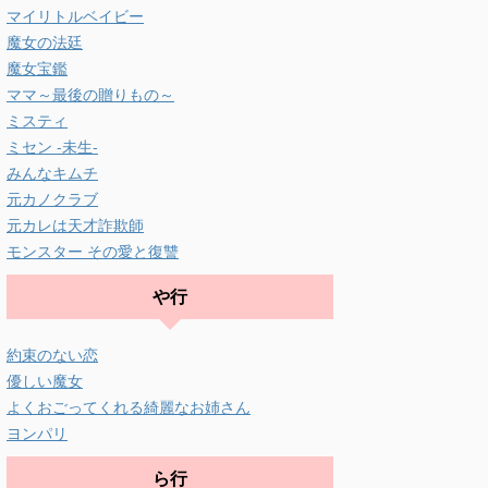
マイリトルベイビー
魔女の法廷
魔女宝鑑
ママ～最後の贈りもの～
ミスティ
ミセン -未生-
みんなキムチ
元カノクラブ
元カレは天才詐欺師
モンスター その愛と復讐
や行
約束のない恋
優しい魔女
よくおごってくれる綺麗なお姉さん
ヨンパリ
ら行