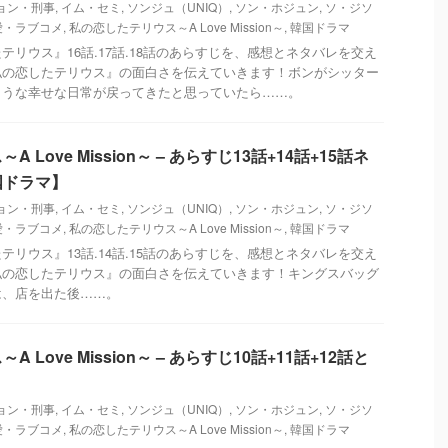
ョン・刑事
,
イム・セミ
,
ソンジュ（UNIQ）
,
ソン・ホジュン
,
ソ・ジソ
愛・ラブコメ
,
私の恋したテリウス～A Love Mission～
,
韓国ドラマ
テリウス』16話.17話.18話のあらすじを、感想とネタバレを交え
私の恋したテリウス』の面白さを伝えていきます！ボンがシッター
ような幸せな日常が戻ってきたと思っていたら……。
Love Mission～ – あらすじ13話+14話+15話ネ
国ドラマ】
ョン・刑事
,
イム・セミ
,
ソンジュ（UNIQ）
,
ソン・ホジュン
,
ソ・ジソ
愛・ラブコメ
,
私の恋したテリウス～A Love Mission～
,
韓国ドラマ
テリウス』13話.14話.15話のあらすじを、感想とネタバレを交え
私の恋したテリウス』の面白さを伝えていきます！キングスバッグ
は、店を出た後……。
Love Mission～ – あらすじ10話+11話+12話と
ョン・刑事
,
イム・セミ
,
ソンジュ（UNIQ）
,
ソン・ホジュン
,
ソ・ジソ
愛・ラブコメ
,
私の恋したテリウス～A Love Mission～
,
韓国ドラマ