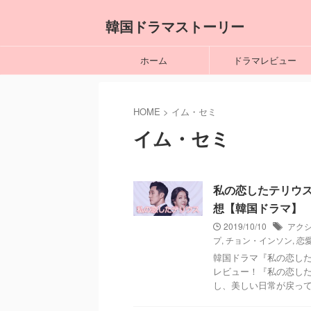
韓国ドラマストーリー
ホーム
ドラマレビュー
HOME
>
イム・セミ
イム・セミ
私の恋したテリウス～A
想【韓国ドラマ】
2019/10/10
アク
プ
,
チョン・インソン
,
恋
韓国ドラマ『私の恋し
レビュー！『私の恋し
し、美しい日常が戻っ